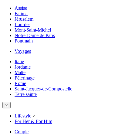
Assise
Fatima
Jérusalem
Lourdes
Mont-Saint-Michel
Notre-Dame de Paris
Pontmain
Voyages
Italie
Jordanie
Malte
Pèlerinage
Rome
Saint-Jacques-de-Compostelle
Terre sainte
✕
Lifestyle
>
For Her & For Him
Couple