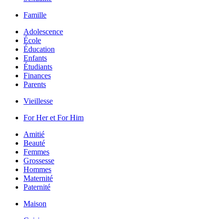
Famille
Adolescence
École
Éducation
Enfants
Étudiants
Finances
Parents
Vieillesse
For Her et For Him
Amitié
Beauté
Femmes
Grossesse
Hommes
Maternité
Paternité
Maison