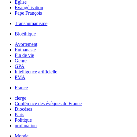
Église
Évangélisation
Pape François
Transhumanisme
Bioéthique
Avortement
Euthanasie
Fin de vie
Genre
GPA
Intelligence artificielle
PMA
France
clerge
Conférence des évêques de France
Diocèses
Paris
Politique
profanation
Monde