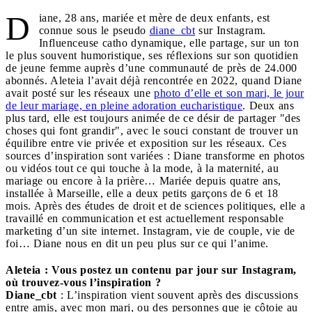
D
iane, 28 ans, mariée et mère de deux enfants, est
connue sous le pseudo
diane_cbt
sur Instagram.
Influenceuse catho dynamique, elle partage, sur un ton
le plus souvent humoristique, ses réflexions sur son quotidien
de jeune femme auprès d’une communauté de près de 24.000
abonnés. Aleteia l’avait déjà rencontrée en 2022, quand Diane
avait posté sur les réseaux une
photo d’elle et son mari, le jour
de leur mariage, en pleine adoration eucharistique
. Deux ans
plus tard, elle est toujours animée de ce désir de partager "des
choses qui font grandir", avec le souci constant de trouver un
équilibre entre vie privée et exposition sur les réseaux. Ces
sources d’inspiration sont variées : Diane transforme en photos
ou vidéos tout ce qui touche à la mode, à la maternité, au
mariage ou encore à la prière… Mariée depuis quatre ans,
installée à Marseille, elle a deux petits garçons de 6 et 18
mois. Après des études de droit et de sciences politiques, elle a
travaillé en communication et est actuellement responsable
marketing d’un site internet. Instagram, vie de couple, vie de
foi… Diane nous en dit un peu plus sur ce qui l’anime.
Aleteia : Vous postez un contenu par jour sur Instagram,
où trouvez-vous l’inspiration ?
Diane_cbt
: L’inspiration vient souvent après des discussions
entre amis, avec mon mari, ou des personnes que je côtoie au