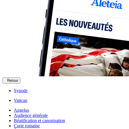
Retour
Synode
Vatican
Angelus
Audience générale
Béatification et canonisation
Curie romaine