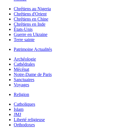
Chrétiens au Nigeria
Chrétiens d'Orient
Chrétiens en Chine
Chrétiens en Inde
États-Unis
Guerre en Ukraine
Terre sainte
Patrimoine Actualités
Archéologie
Cathédrales
Mécénat
Notre-Dame de Paris
Sanctuaires
Voyages
Religion
Catholiques
Islam
JMJ
Liberté religieuse
Orthodoxes