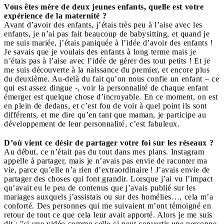
Vous êtes mère de deux jeunes enfants, quelle est votre
expérience de la maternité ?
Avant d’avoir des enfants, j’étais très peu à l’aise avec les
enfants, je n’ai pas fait beaucoup de babysitting, et quand je
me suis mariée, j’étais paniquée à l’idée d’avoir des enfants !
Je savais que je voulais des enfants à long terme mais je
n’étais pas à l’aise avec l’idée de gérer des tout petits ! Et je
me suis découverte à la naissance du premier, et encore plus
du deuxième. Au-delà du fait qu’on nous confie un enfant – ce
qui est assez dingue -, voir la personnalité de chaque enfant
émerger est quelque chose d’incroyable. En ce moment, on est
en plein de dedans, et c’est fou de voir à quel point ils sont
différents, et me dire qu’en tant que maman, je participe au
développement de leur personnalité, c’est fabuleux.
D’où vient ce désir de partager votre foi sur les réseaux ?
Au début, ce n’était pas du tout dans mes plans. Instagram
appelle à partager, mais je n’avais pas envie de raconter ma
vie, parce qu’elle n’a rien d’extraordinaire ! J’avais envie de
partager des choses qui font grandir. Lorsque j’ai vu l’impact
qu’avait eu le peu de contenus que j’avais publié sur les
mariages auxquels j’assistais ou sur des homélies…, cela m’a
conforté. Des personnes qui me suivaient m’ont témoigné en
retour de tout ce que cela leur avait apporté. Alors je me suis
dit : "si une vidéo comme celle-ci peut convertir une personne,