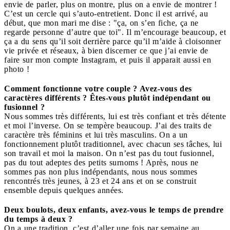
envie de parler, plus on montre, plus on a envie de montrer !
C’est un cercle qui s’auto-entretient. Donc il est arrivé, au
début, que mon mari me dise : "ça, on s’en fiche, ça ne
regarde personne d’autre que toi". Il m’encourage beaucoup, et
ça a du sens qu’il soit derrière parce qu’il m’aide à cloisonner
vie privée et réseaux, à bien discerner ce que j’ai envie de
faire sur mon compte Instagram, et puis il apparait aussi en
photo !
Comment fonctionne votre couple ? Avez-vous des
caractères différents ? Êtes-vous plutôt indépendant ou
fusionnel ?
Nous sommes très différents, lui est très confiant et très détente
et moi l’inverse. On se tempère beaucoup. J’ai des traits de
caractère très féminins et lui très masculins. On a un
fonctionnement plutôt traditionnel, avec chacun ses tâches, lui
son travail et moi la maison. On n’est pas du tout fusionnel,
pas du tout adeptes des petits surnoms ! Après, nous ne
sommes pas non plus indépendants, nous nous sommes
rencontrés très jeunes, à 23 et 24 ans et on se construit
ensemble depuis quelques années.
Deux boulots, deux enfants, avez-vous le temps de prendre
du temps à deux ?
On a une tradition, c’est d’aller une fois par semaine au