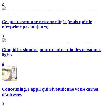
2
Ce que ressent une personne âgée (mais qu’elle
n’exprime pas toujours)
3
Cinq idées simples pour prendre soin des personnes
âgées
4
Coucouning, l’appli qui révolutionne votre carnet
d’adresses
5