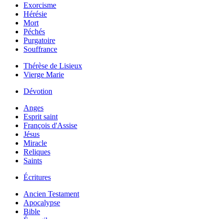
Exorcisme
Hérésie
Mort
Péchés
Purgatoire
Souffrance
Thérèse de Lisieux
Vierge Marie
Dévotion
Anges
Esprit saint
François d'Assise
Jésus
Miracle
Reliques
Saints
Écritures
Ancien Testament
Apocalypse
Bible