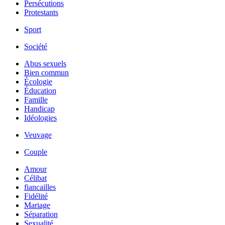
Persécutions
Protestants
Sport
Société
Abus sexuels
Bien commun
Écologie
Éducation
Famille
Handicap
Idéologies
Veuvage
Couple
Amour
Célibat
fiancailles
Fidélité
Mariage
Séparation
Sexualité