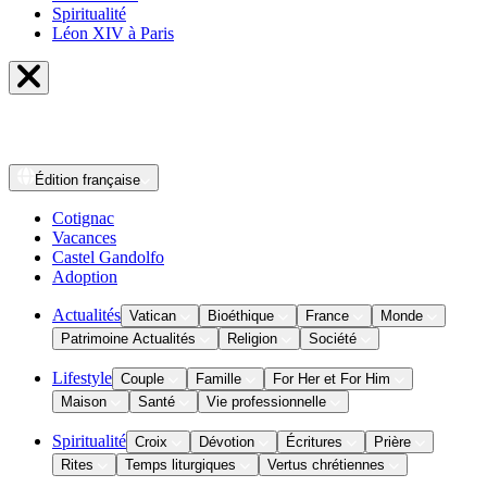
Spiritualité
Léon XIV à Paris
Édition
française
Cotignac
Vacances
Castel Gandolfo
Adoption
Actualités
Vatican
Bioéthique
France
Monde
Patrimoine Actualités
Religion
Société
Lifestyle
Couple
Famille
For Her et For Him
Maison
Santé
Vie professionnelle
Spiritualité
Croix
Dévotion
Écritures
Prière
Rites
Temps liturgiques
Vertus chrétiennes