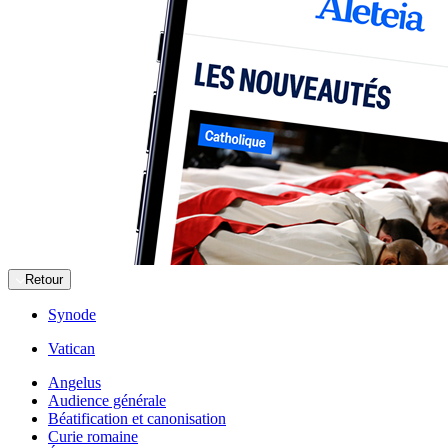
Retour
Synode
Vatican
Angelus
Audience générale
Béatification et canonisation
Curie romaine