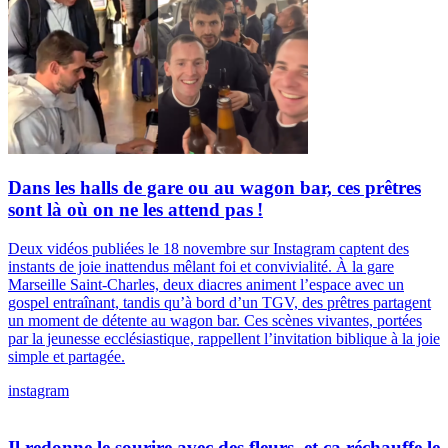
Dans les halls de gare ou au wagon bar, ces prêtres
sont là où on ne les attend pas !
Deux vidéos publiées le 18 novembre sur Instagram captent des
instants de joie inattendus mêlant foi et convivialité. À la gare
Marseille Saint-Charles, deux diacres animent l’espace avec un
gospel entraînant, tandis qu’à bord d’un TGV, des prêtres partagent
un moment de détente au wagon bar. Ces scènes vivantes, portées
par la jeunesse ecclésiastique, rappellent l’invitation biblique à la joie
simple et partagée.
instagram
Il redonne le sourire avec des fleurs, et ça réchauffe le