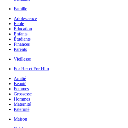
Famille
Adolescence
École
Éducation
Enfants
Étudiants
Finances
Parents
Vieillesse
For Her et For Him
Amitié
Beauté
Femmes
Grossesse
Hommes
Maternité
Paternité
Maison