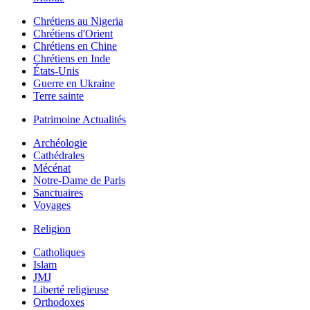
Chrétiens au Nigeria
Chrétiens d'Orient
Chrétiens en Chine
Chrétiens en Inde
États-Unis
Guerre en Ukraine
Terre sainte
Patrimoine Actualités
Archéologie
Cathédrales
Mécénat
Notre-Dame de Paris
Sanctuaires
Voyages
Religion
Catholiques
Islam
JMJ
Liberté religieuse
Orthodoxes