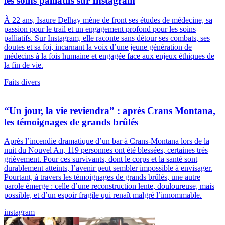
les soins palliatifs sur Instagram
À 22 ans, Isaure Delhay mène de front ses études de médecine, sa
passion pour le trail et un engagement profond pour les soins
palliatifs. Sur Instagram, elle raconte sans détour ses combats, ses
doutes et sa foi, incarnant la voix d’une jeune génération de
médecins à la fois humaine et engagée face aux enjeux éthiques de
la fin de vie.
Faits divers
“Un jour, la vie reviendra” : après Crans Montana,
les témoignages de grands brûlés
Après l’incendie dramatique d’un bar à Crans-Montana lors de la
nuit du Nouvel An, 119 personnes ont été blessées, certaines très
grièvement. Pour ces survivants, dont le corps et la santé sont
durablement atteints, l’avenir peut sembler impossible à envisager.
Pourtant, à travers les témoignages de grands brûlés, une autre
parole émerge : celle d’une reconstruction lente, douloureuse, mais
possible, et d’un espoir fragile qui renaît malgré l’innommable.
instagram