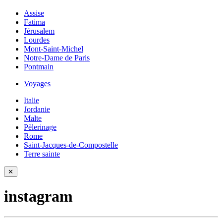
Assise
Fatima
Jérusalem
Lourdes
Mont-Saint-Michel
Notre-Dame de Paris
Pontmain
Voyages
Italie
Jordanie
Malte
Pèlerinage
Rome
Saint-Jacques-de-Compostelle
Terre sainte
✕
instagram