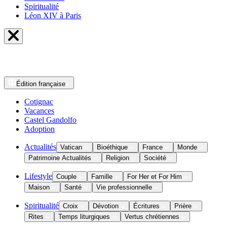
Spiritualité
Léon XIV à Paris
Édition
française
Cotignac
Vacances
Castel Gandolfo
Adoption
Actualités
Vatican
Bioéthique
France
Monde
Patrimoine Actualités
Religion
Société
Lifestyle
Couple
Famille
For Her et For Him
Maison
Santé
Vie professionnelle
Spiritualité
Croix
Dévotion
Écritures
Prière
Rites
Temps liturgiques
Vertus chrétiennes