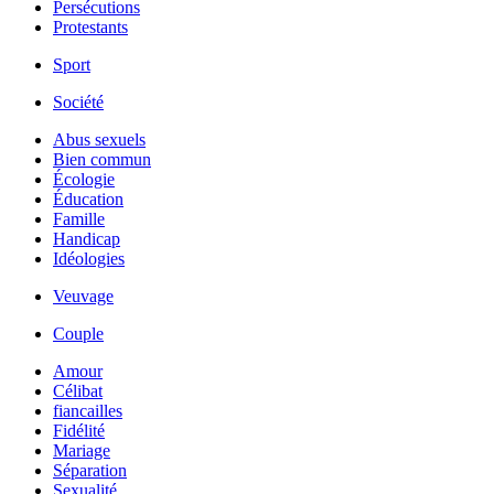
Persécutions
Protestants
Sport
Société
Abus sexuels
Bien commun
Écologie
Éducation
Famille
Handicap
Idéologies
Veuvage
Couple
Amour
Célibat
fiancailles
Fidélité
Mariage
Séparation
Sexualité