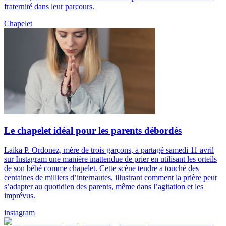
fraternité dans leur parcours.
Chapelet
Le chapelet idéal pour les parents débordés
Laika P. Ordonez, mère de trois garçons, a partagé samedi 11 avril
sur Instagram une manière inattendue de prier en utilisant les orteils
de son bébé comme chapelet. Cette scène tendre a touché des
centaines de milliers d’internautes, illustrant comment la prière peut
s’adapter au quotidien des parents, même dans l’agitation et les
imprévus.
instagram