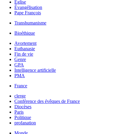
Église
Évangélisation
Pape François
Transhumanisme
Bioéthique
Avortement
Euthanasie
Fin de vie
Genre
GPA
Intelligence artificielle
PMA
France
clerge
Conférence des évêques de France
Diocèses
Paris
Politique
profanation
Monde