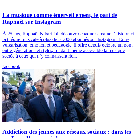
La musique comme émerveillement, le pari de
Raphaël sur Instagram
À 25 ans, Raphaël Nibart fait découvrir chaque semaine l’histoire et
la théorie musicale à plus de 51.000 abonnés sur Instagram. Entre
vulgarisation, émotion et pédagogie, il offre depuis octobre un pont
entre générations et styles, rendant même accessible la musique
sacrée à ceux qui n’y connaissent rien.
facebook
Addiction des jeunes aux réseaux sociaux : dans les