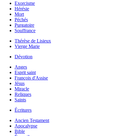
Exorcisme
Hérésie
Mort
Péchés
Purgatoire
Souffrance
Thérèse de Lisieux
Vierge Marie
Dévotion
Anges
Esprit saint
François d'Assise
Jésus
Miracle
Reliques
Saints
Écritures
Ancien Testament
Apocalypse
Bible