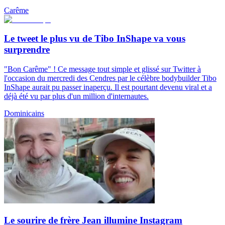
Carême
Le tweet le plus vu de Tibo InShape va vous
surprendre
"Bon Carême" ! Ce message tout simple et glissé sur Twitter à
l'occasion du mercredi des Cendres par le célèbre bodybuilder Tibo
InShape aurait pu passer inaperçu. Il est pourtant devenu viral et a
déjà été vu par plus d'un million d'internautes.
Dominicains
Le sourire de frère Jean illumine Instagram