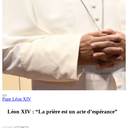
Pape Léon XIV
A
Léon XIV : “La prière est un acte d’espérance”
v