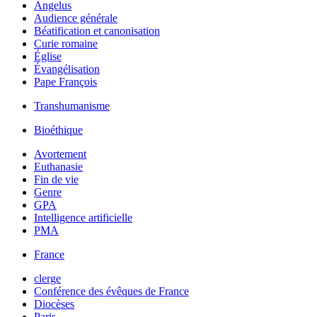
Angelus
Audience générale
Béatification et canonisation
Curie romaine
Église
Évangélisation
Pape François
Transhumanisme
Bioéthique
Avortement
Euthanasie
Fin de vie
Genre
GPA
Intelligence artificielle
PMA
France
clerge
Conférence des évêques de France
Diocèses
Paris