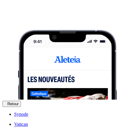
Retour
Synode
Vatican