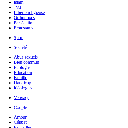
Islam
JMJ
Liberté religieuse
Orthodoxes
Persécutions
Protestants
Sport
Société
Abus sexuels
Bien commun
Écologie
Éducation
Famille
Handicap
Idéologies
Veuvage
Couple
Amour
Célibat
fiancailles