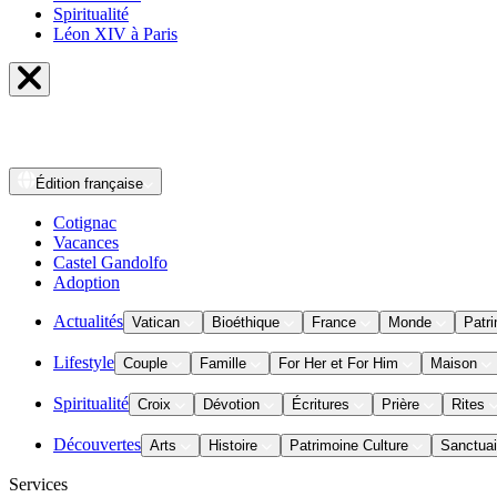
Spiritualité
Léon XIV à Paris
Édition
française
Cotignac
Vacances
Castel Gandolfo
Adoption
Actualités
Vatican
Bioéthique
France
Monde
Patri
Lifestyle
Couple
Famille
For Her et For Him
Maison
Spiritualité
Croix
Dévotion
Écritures
Prière
Rites
Découvertes
Arts
Histoire
Patrimoine Culture
Sanctuai
Services