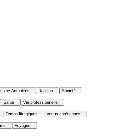
moine Actualités
Religion
Société
Santé
Vie professionnelle
Temps liturgiques
Vertus chrétiennes
res
Voyages