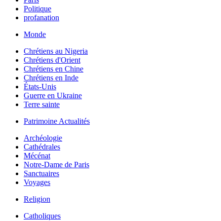
Politique
profanation
Monde
Chrétiens au Nigeria
Chrétiens d'Orient
Chrétiens en Chine
Chrétiens en Inde
États-Unis
Guerre en Ukraine
Terre sainte
Patrimoine Actualités
Archéologie
Cathédrales
Mécénat
Notre-Dame de Paris
Sanctuaires
Voyages
Religion
Catholiques