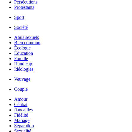
Persécutions
Protestants
Sport
Société
Abus sexuels
Bien commun
Écologie
Éducation
Famille
Handicap
Idéologies
Veuvage
Couple
Amour
Célibat
fiancailles
Fidélité
Mariage
Séparation
Sexualité