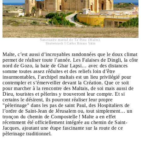
Sanctuaire marial de Ta’Pinu (Malte).
Shutterstock I Carlos Bruzos Valin
Malte, c’est aussi d’incroyables randonnées que le doux climat
permet de réaliser toute l’année. Les Falaises de Dingli, la côte
nord de Gozo, la baie de Ghar Lapsi… avec des distances
somme toutes assez réduites et des reliefs loin d’être
insurmontables, l’archipel maltais est un lieu privilégié pour
contempler et s’émerveiller devant la Création. Que ce soit
pour marcher à la rencontre des Maltais, de soi mais aussi de
Dieu, touristes et pèlerins y trouveront leur compte. Et si
certains le désirent, ils pourront réaliser leur propre
"pèlerinage" dans les pas de saint Paul, des Hospitaliers de
l’ordre de Saint-Jean de Jérusalem ou, tout simplement… un
tronçon du chemin de Compostelle ! Malte a en effet
récemment été officiellement intégrée au chemin de Saint-
Jacques, ajoutant une étape fascinante sur la route de ce
pèlerinage traditionnel.