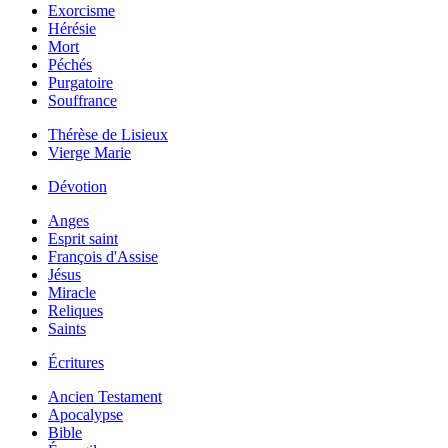
Exorcisme
Hérésie
Mort
Péchés
Purgatoire
Souffrance
Thérèse de Lisieux
Vierge Marie
Dévotion
Anges
Esprit saint
François d'Assise
Jésus
Miracle
Reliques
Saints
Écritures
Ancien Testament
Apocalypse
Bible