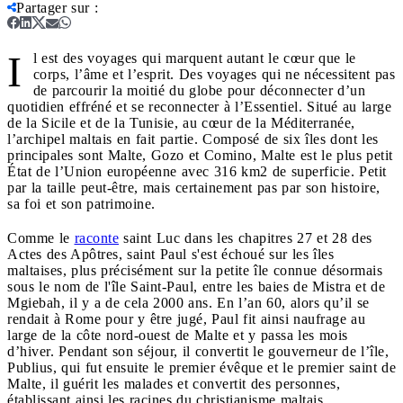
Partager sur
:
I
l est des voyages qui marquent autant le cœur que le
corps, l’âme et l’esprit. Des voyages qui ne nécessitent pas
de parcourir la moitié du globe pour déconnecter d’un
quotidien effréné et se reconnecter à l’Essentiel. Situé au large
de la Sicile et de la Tunisie, au cœur de la Méditerranée,
l’archipel maltais en fait partie. Composé de six îles dont les
principales sont Malte, Gozo et Comino, Malte est le plus petit
État de l’Union européenne avec 316 km2 de superficie. Petit
par la taille peut-être, mais certainement pas par son histoire,
sa foi et son patrimoine.
Comme le
raconte
saint Luc dans les chapitres 27 et 28 des
Actes des Apôtres, saint Paul s'est échoué sur les îles
maltaises, plus précisément sur la petite île connue désormais
sous le nom de l'île Saint-Paul, entre les baies de Mistra et de
Mgiebah, il y a de cela 2000 ans. En l’an 60, alors qu’il se
rendait à Rome pour y être jugé, Paul fit ainsi naufrage au
large de la côte nord-ouest de Malte et y passa les mois
d’hiver. Pendant son séjour, il convertit le gouverneur de l’île,
Publius, qui fut ensuite le premier évêque et le premier saint de
Malte, il guérit les malades et convertit des personnes,
établissant ainsi les racines du christianisme maltais.