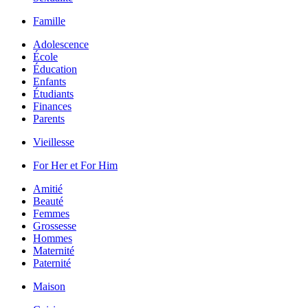
Famille
Adolescence
École
Éducation
Enfants
Étudiants
Finances
Parents
Vieillesse
For Her et For Him
Amitié
Beauté
Femmes
Grossesse
Hommes
Maternité
Paternité
Maison