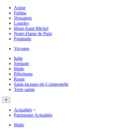
Assise
Fatima
Jérusalem
Lourdes
Mont-Saint-Michel
Notre-Dame de Paris
Pontmain
Voyages
Italie
Jordanie
Malte
Pèlerinage
Rome
Saint-Jacques-de-Compostelle
Terre sainte
✕
Actualités
>
Patrimoine Actualités
Malte