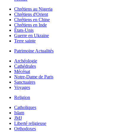
Chrétiens au Nigeria
Chrétiens d'Orient
Chrétiens en Chine
Chrétiens en Inde
États-Unis
Guerre en Ukraine
Terre sainte
Patrimoine Actualités
Archéologie
Cathédrales
Mécénat
Notre-Dame de Paris
Sanctuaires
Voyages
Religion
Catholiques
Islam
JMJ
Liberté religieuse
Orthodoxes