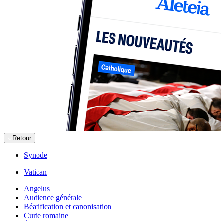
Retour
Synode
Vatican
Angelus
Audience générale
Béatification et canonisation
Curie romaine