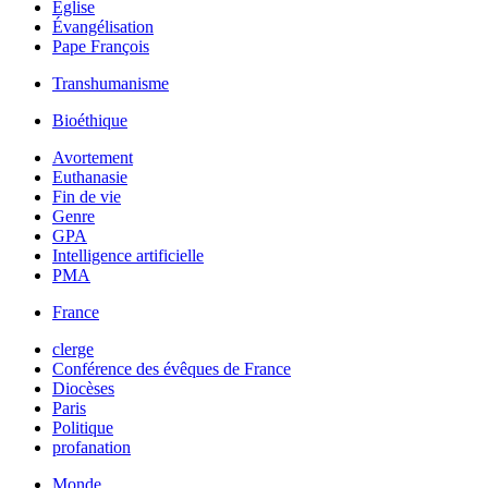
Église
Évangélisation
Pape François
Transhumanisme
Bioéthique
Avortement
Euthanasie
Fin de vie
Genre
GPA
Intelligence artificielle
PMA
France
clerge
Conférence des évêques de France
Diocèses
Paris
Politique
profanation
Monde