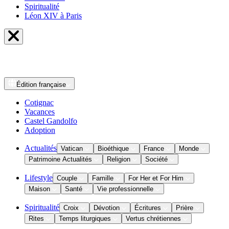
Spiritualité
Léon XIV à Paris
Édition
française
Cotignac
Vacances
Castel Gandolfo
Adoption
Actualités
Vatican
Bioéthique
France
Monde
Patrimoine Actualités
Religion
Société
Lifestyle
Couple
Famille
For Her et For Him
Maison
Santé
Vie professionnelle
Spiritualité
Croix
Dévotion
Écritures
Prière
Rites
Temps liturgiques
Vertus chrétiennes