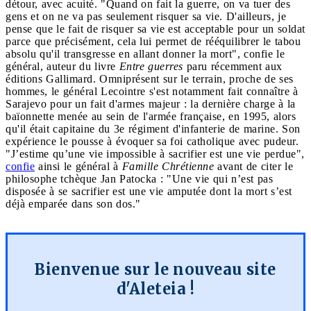
détour, avec acuité. "Quand on fait la guerre, on va tuer des
gens et on ne va pas seulement risquer sa vie. D'ailleurs, je
pense que le fait de risquer sa vie est acceptable pour un soldat
parce que précisément, cela lui permet de rééquilibrer le tabou
absolu qu'il transgresse en allant donner la mort", confie le
général, auteur du livre
Entre guerres
paru récemment aux
éditions Gallimard. Omniprésent sur le terrain, proche de ses
hommes, le général Lecointre s'est notamment fait connaître à
Sarajevo pour un fait d'armes majeur : la dernière charge à la
baïonnette menée au sein de l'armée française, en 1995, alors
qu'il était capitaine du 3e régiment d'infanterie de marine. Son
expérience le pousse à évoquer sa foi catholique avec pudeur.
"J’estime qu’une vie impossible à sacrifier est une vie perdue",
confie
ainsi le général à
Famille Chrétienne
avant de citer le
philosophe tchèque Jan Patocka : "Une vie qui n’est pas
disposée à se sacrifier est une vie amputée dont la mort s’est
déjà emparée dans son dos."
Bienvenue sur le nouveau site
d'Aleteia !