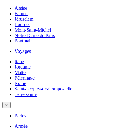
Assise
Fatima
Jérusalem
Lourdes
Mont-Saint-Michel
Notre-Dame de Paris
Pontmain
Voyages
Italie
Jordanie
Malte
Pèlerinage
Rome
Saint-Jacques-de-Compostelle
Terre sainte
✕
Perles
Armée