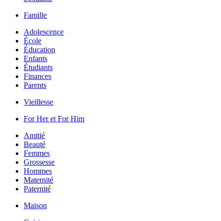
Famille
Adolescence
École
Éducation
Enfants
Étudiants
Finances
Parents
Vieillesse
For Her et For Him
Amitié
Beauté
Femmes
Grossesse
Hommes
Maternité
Paternité
Maison