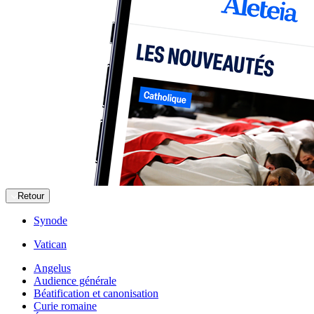
Retour
Synode
Vatican
Angelus
Audience générale
Béatification et canonisation
Curie romaine