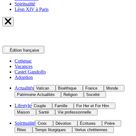
Spiritualité
Léon XIV à Paris
Édition
française
Cotignac
Vacances
Castel Gandolfo
Adoption
Actualités
Vatican
Bioéthique
France
Monde
Patrimoine Actualités
Religion
Société
Lifestyle
Couple
Famille
For Her et For Him
Maison
Santé
Vie professionnelle
Spiritualité
Croix
Dévotion
Écritures
Prière
Rites
Temps liturgiques
Vertus chrétiennes