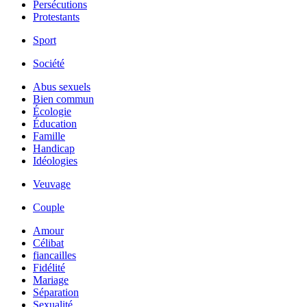
Persécutions
Protestants
Sport
Société
Abus sexuels
Bien commun
Écologie
Éducation
Famille
Handicap
Idéologies
Veuvage
Couple
Amour
Célibat
fiancailles
Fidélité
Mariage
Séparation
Sexualité