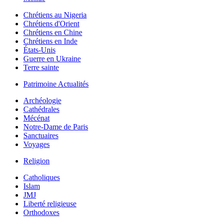
Chrétiens au Nigeria
Chrétiens d'Orient
Chrétiens en Chine
Chrétiens en Inde
États-Unis
Guerre en Ukraine
Terre sainte
Patrimoine Actualités
Archéologie
Cathédrales
Mécénat
Notre-Dame de Paris
Sanctuaires
Voyages
Religion
Catholiques
Islam
JMJ
Liberté religieuse
Orthodoxes