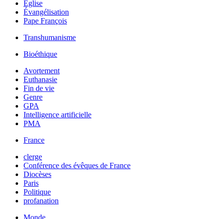
Église
Évangélisation
Pape François
Transhumanisme
Bioéthique
Avortement
Euthanasie
Fin de vie
Genre
GPA
Intelligence artificielle
PMA
France
clerge
Conférence des évêques de France
Diocèses
Paris
Politique
profanation
Monde