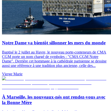
Notre Dame va bientôt sillonner les mers du monde
Baptisé le 2 juillet au Havre, le nouveau porte-conteneurs de CMA
CGM porte un nom chargé de symboles : "CMA CGM Notre
Dame". Derrière cet hommage à la cathédrale parisienne se dessine
aussi une référence à une tradition plus ancienne, celle des...
Vierge Marie
À Marseille, les nouveaux-nés ont rendez-vous avec
la Bonne Mère