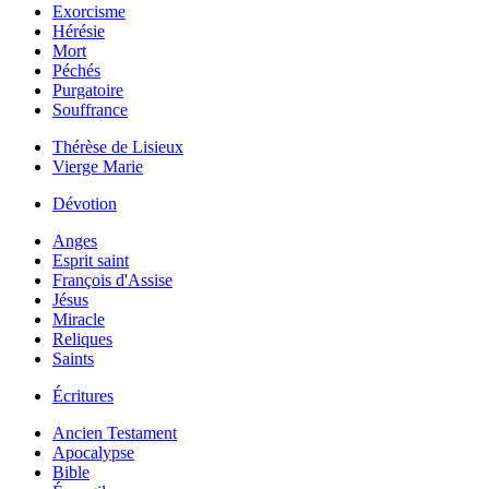
Exorcisme
Hérésie
Mort
Péchés
Purgatoire
Souffrance
Thérèse de Lisieux
Vierge Marie
Dévotion
Anges
Esprit saint
François d'Assise
Jésus
Miracle
Reliques
Saints
Écritures
Ancien Testament
Apocalypse
Bible