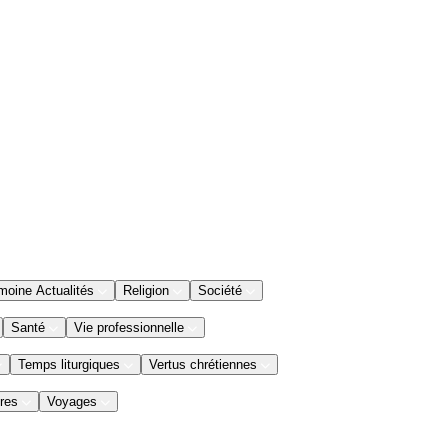
moine Actualités
Religion
Société
Santé
Vie professionnelle
Temps liturgiques
Vertus chrétiennes
res
Voyages