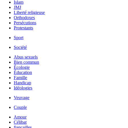
Islam
JMJ
Liberté religieuse
Orthodoxes
Persécutions
Protestants
Sport
Société
Abus sexuels
Bien commun
Écologie
Éducation
Famille
Handicap
Idéologies
Veuvage
Couple
Amour
Célibat
fiancailles