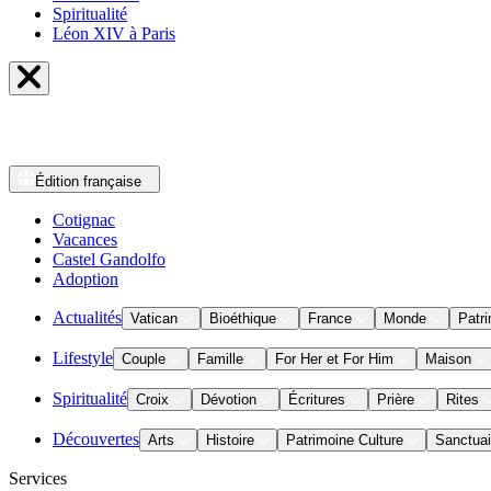
Spiritualité
Léon XIV à Paris
Édition
française
Cotignac
Vacances
Castel Gandolfo
Adoption
Actualités
Vatican
Bioéthique
France
Monde
Patri
Lifestyle
Couple
Famille
For Her et For Him
Maison
Spiritualité
Croix
Dévotion
Écritures
Prière
Rites
Découvertes
Arts
Histoire
Patrimoine Culture
Sanctuai
Services