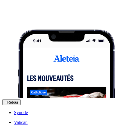
Retour
Synode
Vatican