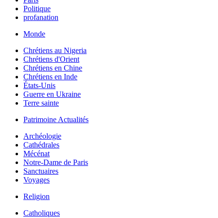
Politique
profanation
Monde
Chrétiens au Nigeria
Chrétiens d'Orient
Chrétiens en Chine
Chrétiens en Inde
États-Unis
Guerre en Ukraine
Terre sainte
Patrimoine Actualités
Archéologie
Cathédrales
Mécénat
Notre-Dame de Paris
Sanctuaires
Voyages
Religion
Catholiques