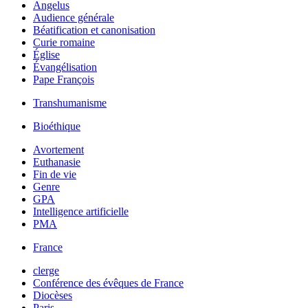
Angelus
Audience générale
Béatification et canonisation
Curie romaine
Église
Évangélisation
Pape François
Transhumanisme
Bioéthique
Avortement
Euthanasie
Fin de vie
Genre
GPA
Intelligence artificielle
PMA
France
clerge
Conférence des évêques de France
Diocèses
Paris