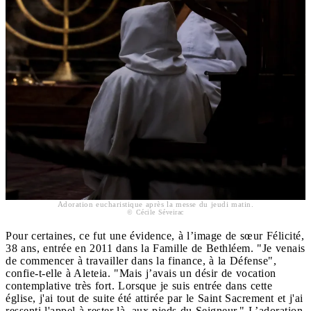
Adoration eucharistique après la messe du jeudi matin.
© Cécile Séveirac
Pour certaines, ce fut une évidence, à l’image de sœur Félicité,
38 ans, entrée en 2011 dans la Famille de Bethléem. "Je venais
de commencer à travailler dans la finance, à la Défense",
confie-t-elle à Aleteia. "Mais j’avais un désir de vocation
contemplative très fort. Lorsque je suis entrée dans cette
église, j'ai tout de suite été attirée par le Saint Sacrement et j'ai
ressenti l'appel à rester là, aux pieds du Seigneur." L’adoration