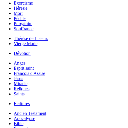
Exorcisme
Hérésie
Mort
Péchés
Purgatoire
Souffrance
Thérèse de Lisieux
Vierge Marie
Dévotion
Anges
Esprit saint
François d'Assise
Jésus
Miracle
Reliques
Saints
Écritures
Ancien Testament
Apocalypse
Bible