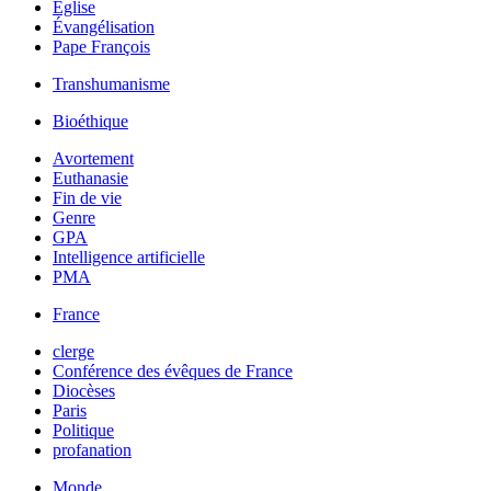
Église
Évangélisation
Pape François
Transhumanisme
Bioéthique
Avortement
Euthanasie
Fin de vie
Genre
GPA
Intelligence artificielle
PMA
France
clerge
Conférence des évêques de France
Diocèses
Paris
Politique
profanation
Monde