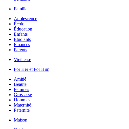
Famille
Adolescence
École
Éducation
Enfants
Étudiants
Finances
Parents
Vieillesse
For Her et For Him
Amitié
Beauté
Femmes
Grossesse
Hommes
Maternité
Paternité
Maison