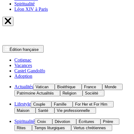
Spiritualité
Léon XIV à Paris
Édition
française
Cotignac
Vacances
Castel Gandolfo
Adoption
Actualités
Vatican
Bioéthique
France
Monde
Patrimoine Actualités
Religion
Société
Lifestyle
Couple
Famille
For Her et For Him
Maison
Santé
Vie professionnelle
Spiritualité
Croix
Dévotion
Écritures
Prière
Rites
Temps liturgiques
Vertus chrétiennes