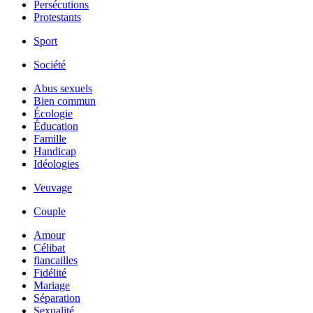
Persécutions
Protestants
Sport
Société
Abus sexuels
Bien commun
Écologie
Éducation
Famille
Handicap
Idéologies
Veuvage
Couple
Amour
Célibat
fiancailles
Fidélité
Mariage
Séparation
Sexualité