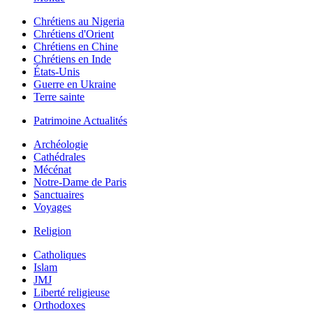
Chrétiens au Nigeria
Chrétiens d'Orient
Chrétiens en Chine
Chrétiens en Inde
États-Unis
Guerre en Ukraine
Terre sainte
Patrimoine Actualités
Archéologie
Cathédrales
Mécénat
Notre-Dame de Paris
Sanctuaires
Voyages
Religion
Catholiques
Islam
JMJ
Liberté religieuse
Orthodoxes