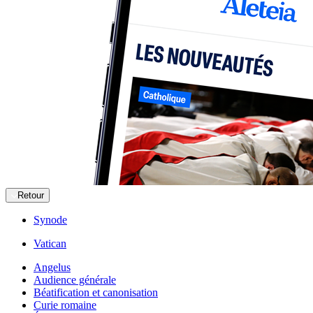
Retour
Synode
Vatican
Angelus
Audience générale
Béatification et canonisation
Curie romaine