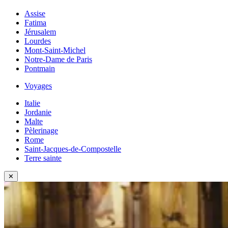
Assise
Fatima
Jérusalem
Lourdes
Mont-Saint-Michel
Notre-Dame de Paris
Pontmain
Voyages
Italie
Jordanie
Malte
Pèlerinage
Rome
Saint-Jacques-de-Compostelle
Terre sainte
✕