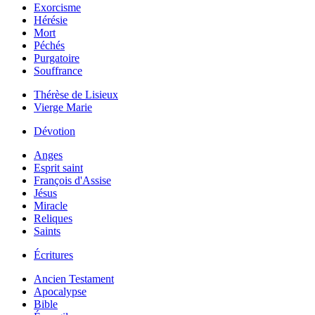
Exorcisme
Hérésie
Mort
Péchés
Purgatoire
Souffrance
Thérèse de Lisieux
Vierge Marie
Dévotion
Anges
Esprit saint
François d'Assise
Jésus
Miracle
Reliques
Saints
Écritures
Ancien Testament
Apocalypse
Bible