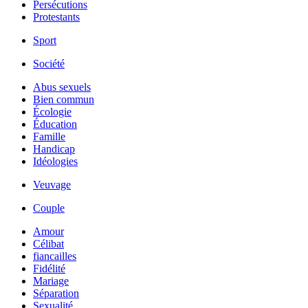
Persécutions
Protestants
Sport
Société
Abus sexuels
Bien commun
Écologie
Éducation
Famille
Handicap
Idéologies
Veuvage
Couple
Amour
Célibat
fiancailles
Fidélité
Mariage
Séparation
Sexualité