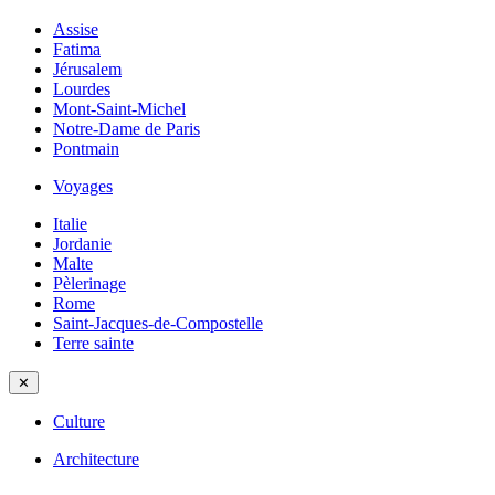
Assise
Fatima
Jérusalem
Lourdes
Mont-Saint-Michel
Notre-Dame de Paris
Pontmain
Voyages
Italie
Jordanie
Malte
Pèlerinage
Rome
Saint-Jacques-de-Compostelle
Terre sainte
✕
Culture
Architecture