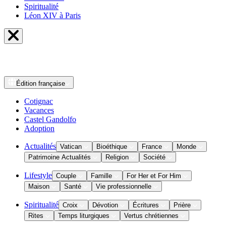
Spiritualité
Léon XIV à Paris
Édition
française
Cotignac
Vacances
Castel Gandolfo
Adoption
Actualités
Vatican
Bioéthique
France
Monde
Patrimoine Actualités
Religion
Société
Lifestyle
Couple
Famille
For Her et For Him
Maison
Santé
Vie professionnelle
Spiritualité
Croix
Dévotion
Écritures
Prière
Rites
Temps liturgiques
Vertus chrétiennes