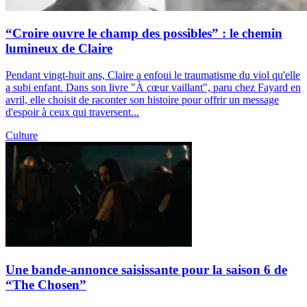
“Croire ouvre le champ des possibles” : le chemin
lumineux de Claire
Pendant vingt-huit ans, Claire a enfoui le traumatisme du viol qu'elle
a subi enfant. Dans son livre "À cœur vaillant", paru chez Fayard en
avril, elle choisit de raconter son histoire pour offrir un message
d'espoir à ceux qui traversent...
Culture
Une bande-annonce saisissante pour la saison 6 de
“The Chosen”