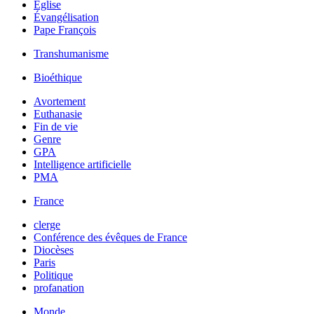
Église
Évangélisation
Pape François
Transhumanisme
Bioéthique
Avortement
Euthanasie
Fin de vie
Genre
GPA
Intelligence artificielle
PMA
France
clerge
Conférence des évêques de France
Diocèses
Paris
Politique
profanation
Monde