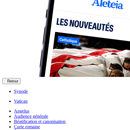
Retour
Synode
Vatican
Angelus
Audience générale
Béatification et canonisation
Curie romaine