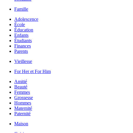
Famille
Adolescence
École
Éducation
Enfants
Étudiants
Finances
Parents
Vieillesse
For Her et For Him
Amitié
Beauté
Femmes
Grossesse
Hommes
Maternité
Paternité
Maison