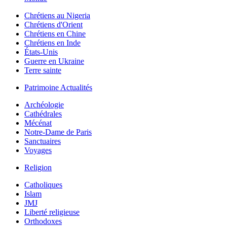
Chrétiens au Nigeria
Chrétiens d'Orient
Chrétiens en Chine
Chrétiens en Inde
États-Unis
Guerre en Ukraine
Terre sainte
Patrimoine Actualités
Archéologie
Cathédrales
Mécénat
Notre-Dame de Paris
Sanctuaires
Voyages
Religion
Catholiques
Islam
JMJ
Liberté religieuse
Orthodoxes