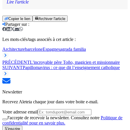
Lire l'article
Copier le lien
Archiver l'article
Partager sur
:
Les mots-clés/tags associés à cet article :
Architecture
barcelone
Espagne
sagrada familia
PRÉCÉDENT
L'incroyable père Toño, magicien et missionnaire
SUIVANT
Papillomavirus : ce que dit l’enseignement catholique
Newsletter
Recevez Aleteia chaque jour dans votre boite e-mail.
Votre adresse email
J'accepte de recevoir la newsletter. Consultez notre
Politique de
confidentialité pour en savoir plus.
S'inscrire