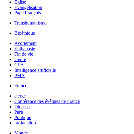
Église
Évangélisation
Pape François
Transhumanisme
Bioéthique
Avortement
Euthanasie
Fin de vie
Genre
GPA
Intelligence artificielle
PMA
France
clerge
Conférence des évêques de France
Diocèses
Paris
Politique
profanation
Monde