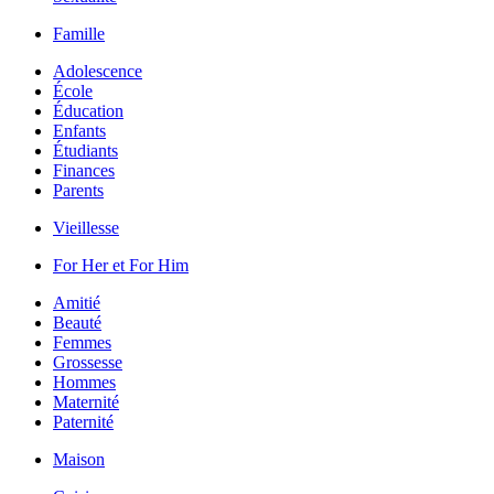
Famille
Adolescence
École
Éducation
Enfants
Étudiants
Finances
Parents
Vieillesse
For Her et For Him
Amitié
Beauté
Femmes
Grossesse
Hommes
Maternité
Paternité
Maison