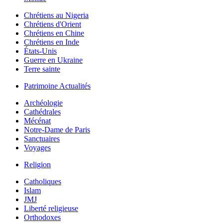
Chrétiens au Nigeria
Chrétiens d'Orient
Chrétiens en Chine
Chrétiens en Inde
États-Unis
Guerre en Ukraine
Terre sainte
Patrimoine Actualités
Archéologie
Cathédrales
Mécénat
Notre-Dame de Paris
Sanctuaires
Voyages
Religion
Catholiques
Islam
JMJ
Liberté religieuse
Orthodoxes