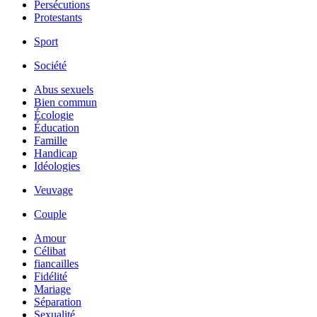
Persécutions
Protestants
Sport
Société
Abus sexuels
Bien commun
Écologie
Éducation
Famille
Handicap
Idéologies
Veuvage
Couple
Amour
Célibat
fiancailles
Fidélité
Mariage
Séparation
Sexualité