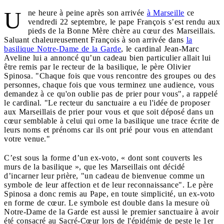
U
ne heure à peine après son arrivée
à Marseille
ce
vendredi 22 septembre, le pape François s’est rendu aux
pieds de la Bonne Mère chère au cœur des Marseillais.
Saluant chaleureusement François à son arrivée dans
la
basilique Notre-Dame de la Garde
, le cardinal Jean-Marc
Aveline lui a annoncé qu’un cadeau bien particulier allait lui
être remis par le recteur de la basilique, le père Olivier
Spinosa. "Chaque fois que vous rencontre des groupes ou des
personnes, chaque fois que vous terminez une audience, vous
demandez à ce qu'on oublie pas de prier pour vous", a rappelé
le cardinal. "Le recteur du sanctuaire a eu l'idée de proposer
aux Marseillais de prier pour vous et que soit déposé dans un
cœur semblable à celui qui orne la basilique une trace écrite de
leurs noms et prénoms car ils ont prié pour vous en attendant
votre venue."
C’est sous la forme d’un ex-voto, « dont sont couverts les
murs de la basilique », que les Marseillais ont décidé
d’incarner leur prière, "un cadeau de bienvenue comme un
symbole de leur affection et de leur reconnaissance". Le père
Spinosa a donc remis au Pape, en toute simplicité, un ex-voto
en forme de cœur. Le symbole est double dans la mesure où
Notre-Dame de la Garde est aussi le premier sanctuaire à avoir
été consacré au Sacré-Cœur lors de l'épidémie de peste le 1er