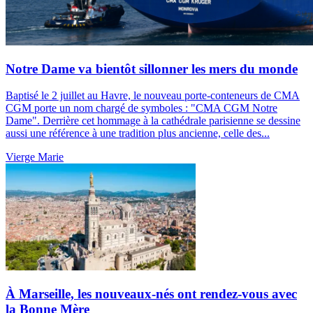
Notre Dame va bientôt sillonner les mers du monde
Baptisé le 2 juillet au Havre, le nouveau porte-conteneurs de CMA
CGM porte un nom chargé de symboles : "CMA CGM Notre
Dame". Derrière cet hommage à la cathédrale parisienne se dessine
aussi une référence à une tradition plus ancienne, celle des...
Vierge Marie
À Marseille, les nouveaux-nés ont rendez-vous avec
la Bonne Mère