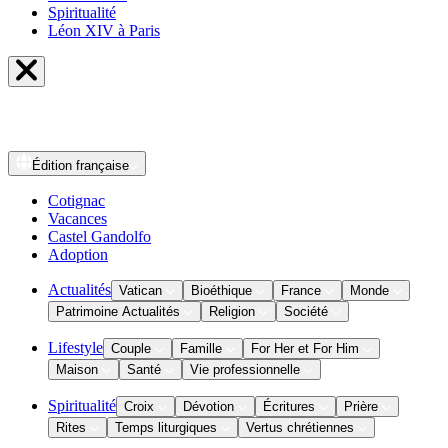
Spiritualité
Léon XIV à Paris
Édition
française
Cotignac
Vacances
Castel Gandolfo
Adoption
Actualités
Vatican
Bioéthique
France
Monde
Patrimoine Actualités
Religion
Société
Lifestyle
Couple
Famille
For Her et For Him
Maison
Santé
Vie professionnelle
Spiritualité
Croix
Dévotion
Écritures
Prière
Rites
Temps liturgiques
Vertus chrétiennes