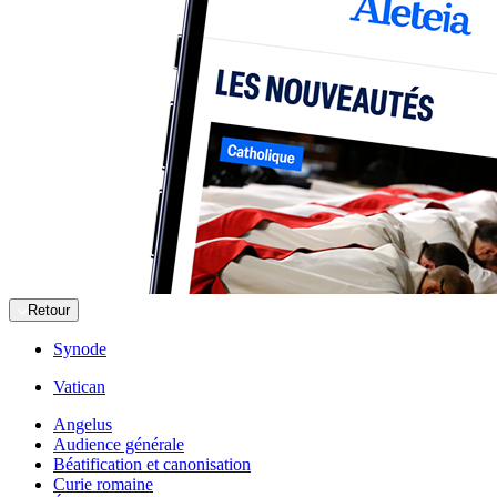
Retour
Synode
Vatican
Angelus
Audience générale
Béatification et canonisation
Curie romaine