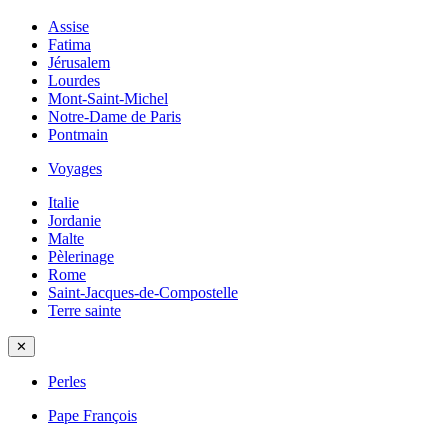
Assise
Fatima
Jérusalem
Lourdes
Mont-Saint-Michel
Notre-Dame de Paris
Pontmain
Voyages
Italie
Jordanie
Malte
Pèlerinage
Rome
Saint-Jacques-de-Compostelle
Terre sainte
✕
Perles
Pape François