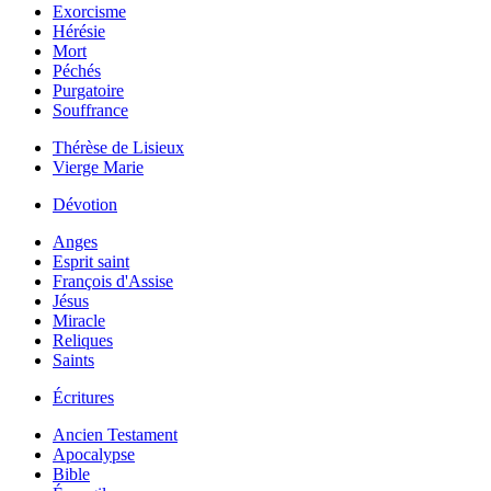
Exorcisme
Hérésie
Mort
Péchés
Purgatoire
Souffrance
Thérèse de Lisieux
Vierge Marie
Dévotion
Anges
Esprit saint
François d'Assise
Jésus
Miracle
Reliques
Saints
Écritures
Ancien Testament
Apocalypse
Bible