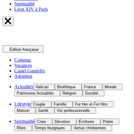
Spiritualité
Léon XIV à Paris
Édition
française
Cotignac
Vacances
Castel Gandolfo
Adoption
Actualités
Vatican
Bioéthique
France
Monde
Patrimoine Actualités
Religion
Société
Lifestyle
Couple
Famille
For Her et For Him
Maison
Santé
Vie professionnelle
Spiritualité
Croix
Dévotion
Écritures
Prière
Rites
Temps liturgiques
Vertus chrétiennes