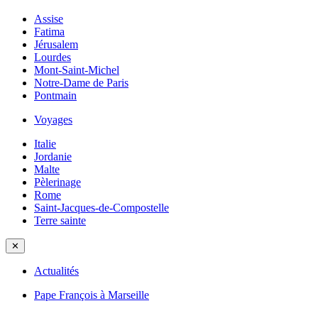
Assise
Fatima
Jérusalem
Lourdes
Mont-Saint-Michel
Notre-Dame de Paris
Pontmain
Voyages
Italie
Jordanie
Malte
Pèlerinage
Rome
Saint-Jacques-de-Compostelle
Terre sainte
✕
Actualités
Pape François à Marseille