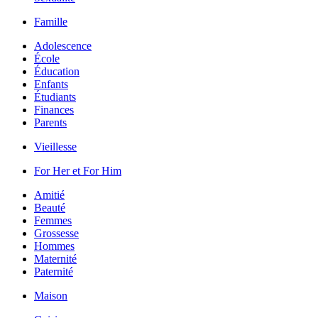
Famille
Adolescence
École
Éducation
Enfants
Étudiants
Finances
Parents
Vieillesse
For Her et For Him
Amitié
Beauté
Femmes
Grossesse
Hommes
Maternité
Paternité
Maison