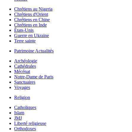
Chrétiens au Nigeria
Chrétiens d'Orient
Chrétiens en Chine
Chrétiens en Inde
États-Unis
Guerre en Ukraine
Terre sainte
Patrimoine Actualités
Archéologie
Cathédrales
Mécénat
Notre-Dame de Paris
Sanctuaires
Voyages
Religion
Catholiques
Islam
JMJ
Liberté religieuse
Orthodoxes