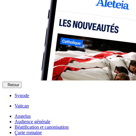
Retour
Synode
Vatican
Angelus
Audience générale
Béatification et canonisation
Curie romaine