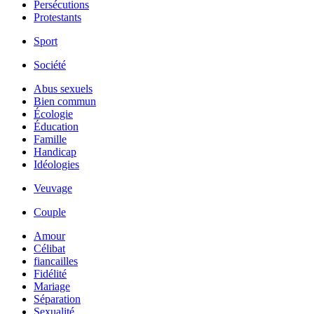
Persécutions
Protestants
Sport
Société
Abus sexuels
Bien commun
Écologie
Éducation
Famille
Handicap
Idéologies
Veuvage
Couple
Amour
Célibat
fiancailles
Fidélité
Mariage
Séparation
Sexualité