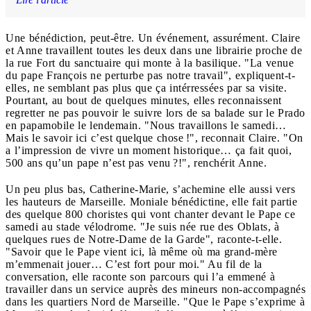
Une bénédiction, peut-être. Un événement, assurément. Claire
et Anne travaillent toutes les deux dans une librairie proche de
la rue Fort du sanctuaire qui monte à la basilique. "La venue
du pape François ne perturbe pas notre travail", expliquent-t-
elles, ne semblant pas plus que ça intérressées par sa visite.
Pourtant, au bout de quelques minutes, elles reconnaissent
regretter ne pas pouvoir le suivre lors de sa balade sur le Prado
en papamobile le lendemain. "Nous travaillons le samedi…
Mais le savoir ici c’est quelque chose !", reconnait Claire. "On
a l’impression de vivre un moment historique… ça fait quoi,
500 ans qu’un pape n’est pas venu ?!", renchérit Anne.
Un peu plus bas, Catherine-Marie, s’achemine elle aussi vers
les hauteurs de Marseille. Moniale bénédictine, elle fait partie
des quelque 800 choristes qui vont chanter devant le Pape ce
samedi au stade vélodrome. "Je suis née rue des Oblats, à
quelques rues de Notre-Dame de la Garde", raconte-t-elle.
"Savoir que le Pape vient ici, là même où ma grand-mère
m’emmenait jouer… C’est fort pour moi." Au fil de la
conversation, elle raconte son parcours qui l’a emmené à
travailler dans un service auprès des mineurs non-accompagnés
dans les quartiers Nord de Marseille. "Que le Pape s’exprime à