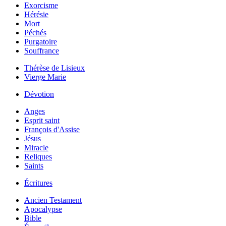
Exorcisme
Hérésie
Mort
Péchés
Purgatoire
Souffrance
Thérèse de Lisieux
Vierge Marie
Dévotion
Anges
Esprit saint
François d'Assise
Jésus
Miracle
Reliques
Saints
Écritures
Ancien Testament
Apocalypse
Bible