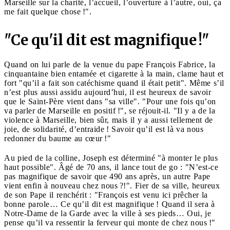
Marseille sur la charité, l’accueil, l’ouverture à l’autre, oui, ça
me fait quelque chose !".
"Ce qu'il dit est magnifique !"
Quand on lui parle de la venue du pape François Fabrice, la
cinquantaine bien entamée et cigarette à la main, clame haut et
fort "qu’il a fait son catéchisme quand il était petit". Même s’il
n’est plus aussi assidu aujourd’hui, il est heureux de savoir
que le Saint-Père vient dans "sa ville". "Pour une fois qu’on
va parler de Marseille en positif !", se réjouit-il. "Il y a de la
violence à Marseille, bien sûr, mais il y a aussi tellement de
joie, de solidarité, d’entraide ! Savoir qu’il est là va nous
redonner du baume au cœur !"
Au pied de la colline, Joseph est déterminé "à monter le plus
haut possible". Âgé de 70 ans, il lance tout de go : "N’est-ce
pas magnifique de savoir que 490 ans après, un autre Pape
vient enfin à nouveau chez nous ?!". Fier de sa ville, heureux
de son Pape il renchérit : "François est venu ici prêcher la
bonne parole… Ce qu’il dit est magnifique ! Quand il sera à
Notre-Dame de la Garde avec la ville à ses pieds… Oui, je
pense qu’il va ressentir la ferveur qui monte de chez nous !"