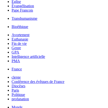
Église
Évangélisation
Pape François
Transhumanisme
Bioéthique
Avortement
Euthanasie
Fin de vie
Genre
GPA
Intelligence artificielle
PMA
France
clerge
Conférence des évêques de France
Diocèses
Paris
Politique
profanation
Monde