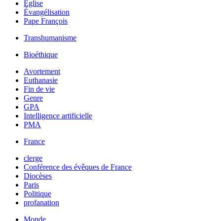
Église
Évangélisation
Pape François
Transhumanisme
Bioéthique
Avortement
Euthanasie
Fin de vie
Genre
GPA
Intelligence artificielle
PMA
France
clerge
Conférence des évêques de France
Diocèses
Paris
Politique
profanation
Monde