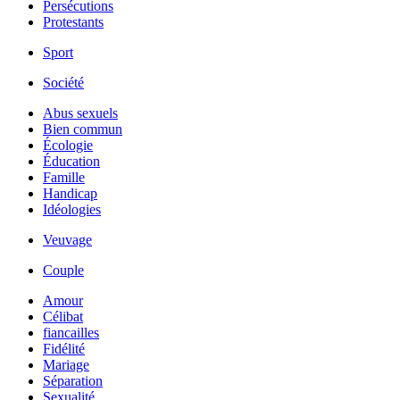
Persécutions
Protestants
Sport
Société
Abus sexuels
Bien commun
Écologie
Éducation
Famille
Handicap
Idéologies
Veuvage
Couple
Amour
Célibat
fiancailles
Fidélité
Mariage
Séparation
Sexualité