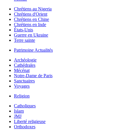
Chrétiens au Nigeria
Chrétiens d'Orient
Chrétiens en Chine
Chrétiens en Inde
États-Unis
Guerre en Ukraine
Terre sainte
Patrimoine Actualités
Archéologie
Cathédrales
Mécénat
Notre-Dame de Paris
Sanctuaires
Voyages
Religion
Catholiques
Islam
JMJ
Liberté religieuse
Orthodoxes