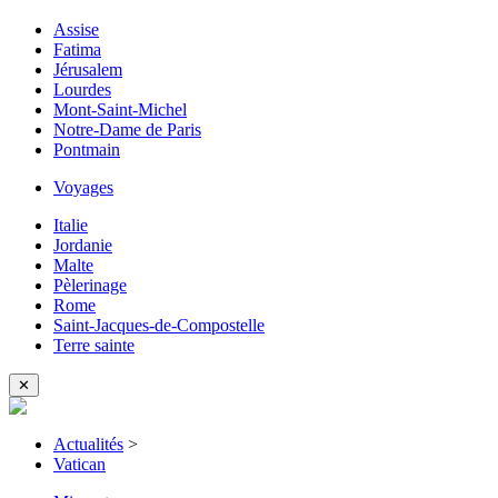
Assise
Fatima
Jérusalem
Lourdes
Mont-Saint-Michel
Notre-Dame de Paris
Pontmain
Voyages
Italie
Jordanie
Malte
Pèlerinage
Rome
Saint-Jacques-de-Compostelle
Terre sainte
✕
Actualités
>
Vatican