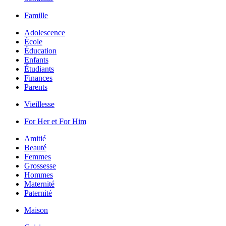
Famille
Adolescence
École
Éducation
Enfants
Étudiants
Finances
Parents
Vieillesse
For Her et For Him
Amitié
Beauté
Femmes
Grossesse
Hommes
Maternité
Paternité
Maison