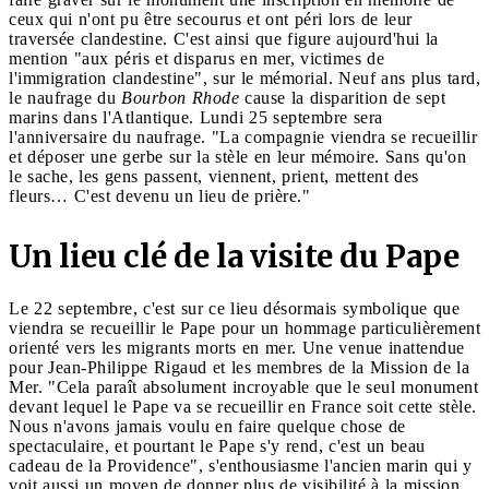
ceux qui n'ont pu être secourus et ont péri lors de leur
traversée clandestine. C'est ainsi que figure aujourd'hui la
mention "aux péris et disparus en mer, victimes de
l'immigration clandestine", sur le mémorial. Neuf ans plus tard,
le naufrage du
Bourbon Rhode
cause la disparition de sept
marins dans l'Atlantique. Lundi 25 septembre sera
l'anniversaire du naufrage. "La compagnie viendra se recueillir
et déposer une gerbe sur la stèle en leur mémoire. Sans qu'on
le sache, les gens passent, viennent, prient, mettent des
fleurs… C'est devenu un lieu de prière."
Un lieu clé de la visite du Pape
Le 22 septembre, c'est sur ce lieu désormais symbolique que
viendra se recueillir le Pape pour un hommage particulièrement
orienté vers les migrants morts en mer. Une venue inattendue
pour Jean-Philippe Rigaud et les membres de la Mission de la
Mer. "Cela paraît absolument incroyable que le seul monument
devant lequel le Pape va se recueillir en France soit cette stèle.
Nous n'avons jamais voulu en faire quelque chose de
spectaculaire, et pourtant le Pape s'y rend, c'est un beau
cadeau de la Providence", s'enthousiasme l'ancien marin qui y
voit aussi un moyen de donner plus de visibilité à la mission