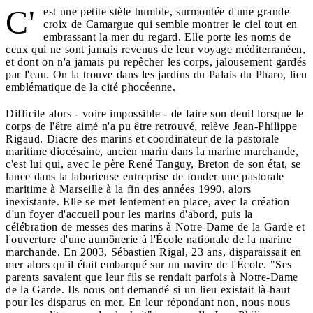
C'
est une petite stèle humble, surmontée d'une grande
croix de Camargue qui semble montrer le ciel tout en
embrassant la mer du regard. Elle porte les noms de
ceux qui ne sont jamais revenus de leur voyage méditerranéen,
et dont on n'a jamais pu repêcher les corps, jalousement gardés
par l'eau. On la trouve dans les jardins du Palais du Pharo, lieu
emblématique de la cité phocéenne.
Difficile alors - voire impossible - de faire son deuil lorsque le
corps de l'être aimé n'a pu être retrouvé, relève Jean-Philippe
Rigaud. Diacre des marins et coordinateur de la pastorale
maritime diocésaine, ancien marin dans la marine marchande,
c'est lui qui, avec le père René Tanguy, Breton de son état, se
lance dans la laborieuse entreprise de fonder une pastorale
maritime à Marseille à la fin des années 1990, alors
inexistante. Elle se met lentement en place, avec la création
d'un foyer d'accueil pour les marins d'abord, puis la
célébration de messes des marins à Notre-Dame de la Garde et
l'ouverture d'une aumônerie à l'École nationale de la marine
marchande. En 2003, Sébastien Rigal, 23 ans, disparaissait en
mer alors qu'il était embarqué sur un navire de l'École. "Ses
parents savaient que leur fils se rendait parfois à Notre-Dame
de la Garde. Ils nous ont demandé si un lieu existait là-haut
pour les disparus en mer. En leur répondant non, nous nous