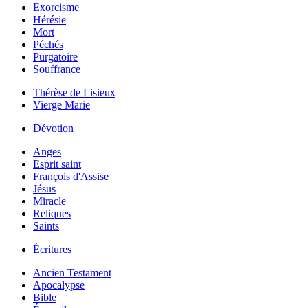
Exorcisme
Hérésie
Mort
Péchés
Purgatoire
Souffrance
Thérèse de Lisieux
Vierge Marie
Dévotion
Anges
Esprit saint
François d'Assise
Jésus
Miracle
Reliques
Saints
Écritures
Ancien Testament
Apocalypse
Bible