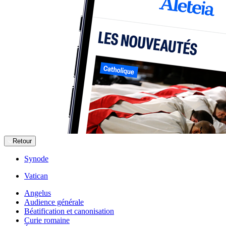
Retour
Synode
Vatican
Angelus
Audience générale
Béatification et canonisation
Curie romaine