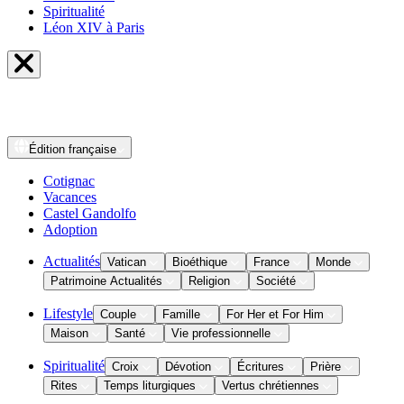
Spiritualité
Léon XIV à Paris
Édition
française
Cotignac
Vacances
Castel Gandolfo
Adoption
Actualités
Vatican
Bioéthique
France
Monde
Patrimoine Actualités
Religion
Société
Lifestyle
Couple
Famille
For Her et For Him
Maison
Santé
Vie professionnelle
Spiritualité
Croix
Dévotion
Écritures
Prière
Rites
Temps liturgiques
Vertus chrétiennes