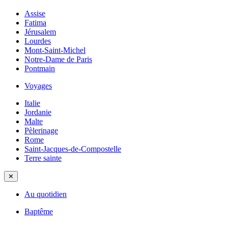
Assise
Fatima
Jérusalem
Lourdes
Mont-Saint-Michel
Notre-Dame de Paris
Pontmain
Voyages
Italie
Jordanie
Malte
Pèlerinage
Rome
Saint-Jacques-de-Compostelle
Terre sainte
✕
Au quotidien
Baptême