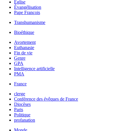
Église
Évangélisation
Pape François
Transhumanisme
Bioéthique
Avortement
Euthanasie
Fin de vie
Genre
GPA
Intelligence artificielle
PMA
France
clerge
Conférence des évêques de France
Diocèses
Paris
Politique
profanation
Monde