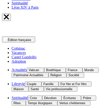
Spiritualité
Léon XIV à Paris
Édition
française
Cotignac
Vacances
Castel Gandolfo
Adoption
Actualités
Vatican
Bioéthique
France
Monde
Patrimoine Actualités
Religion
Société
Lifestyle
Couple
Famille
For Her et For Him
Maison
Santé
Vie professionnelle
Spiritualité
Croix
Dévotion
Écritures
Prière
Rites
Temps liturgiques
Vertus chrétiennes