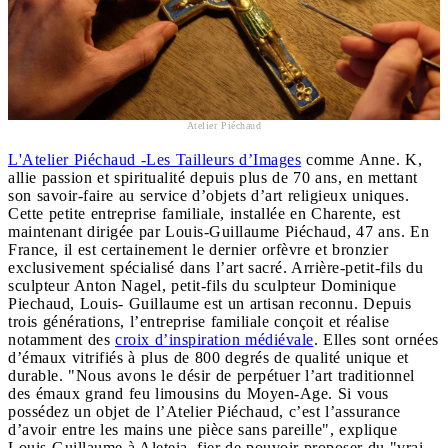
Atelier Piéchaud
L'Atelier Piéchaud -Les Tailleurs d’Images
comme Anne. K,
allie passion et spiritualité depuis plus de 70 ans, en mettant
son savoir-faire au service d’objets d’art religieux uniques.
Cette petite entreprise familiale, installée en Charente, est
maintenant dirigée par Louis-Guillaume Piéchaud, 47 ans. En
France, il est certainement le dernier orfèvre et bronzier
exclusivement spécialisé dans l’art sacré. Arrière-petit-fils du
sculpteur Anton Nagel, petit-fils du sculpteur Dominique
Piechaud, Louis- Guillaume est un artisan reconnu. Depuis
trois générations, l’entreprise familiale conçoit et réalise
notamment des
croix d’inspiration médiévale
. Elles sont ornées
d’émaux vitrifiés à plus de 800 degrés de qualité unique et
durable. "Nous avons le désir de perpétuer l’art traditionnel
des émaux grand feu limousins du Moyen-Age. Si vous
possédez un objet de l’Atelier Piéchaud, c’est l’assurance
d’avoir entre les mains une pièce sans pareille", explique
Louis-Guillaume à Aleteia, fier de pouvoir proposer du "vrai