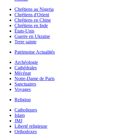
Chrétiens au Nigeria
Chrétiens d'Orient
Chrétiens en Chine
Chrétiens en Inde
États-Unis
Guerre en Ukraine
Terre sainte
Patrimoine Actualités
Archéologie
Cathédrales
Mécénat
Notre-Dame de Paris
Sanctuaires
Voyages
Religion
Catholiques
Islam
JMJ
Liberté religieuse
Orthodoxes