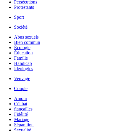
Persécutions
Protestants
Sport
Société
Abus sexuels
Bien commun
Écologie
Éducation
Famille
Handicap
Idéologies
Veuvage
Couple
Amour
Célibat
fiancailles
Fidélité
Mariage
Séparation
Sexualité