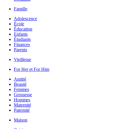
Famille
Adolescence
École
Éducation
Enfants
Étudiants
Finances
Parents
Vieillesse
For Her et For Him
Amitié
Beauté
Femmes
Grossesse
Hommes
Maternité
Paternité
Maison