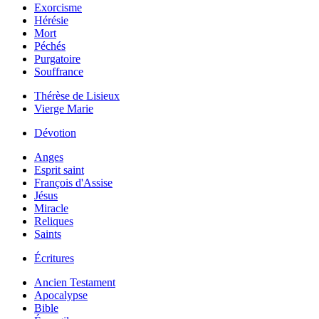
Exorcisme
Hérésie
Mort
Péchés
Purgatoire
Souffrance
Thérèse de Lisieux
Vierge Marie
Dévotion
Anges
Esprit saint
François d'Assise
Jésus
Miracle
Reliques
Saints
Écritures
Ancien Testament
Apocalypse
Bible