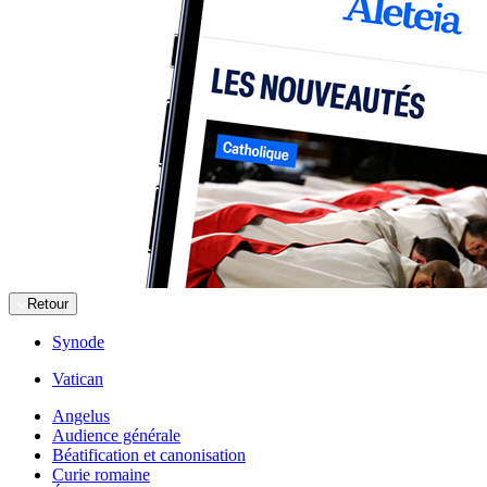
Retour
Synode
Vatican
Angelus
Audience générale
Béatification et canonisation
Curie romaine