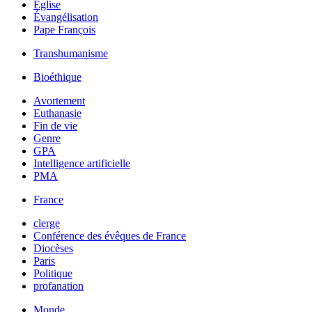
Église
Évangélisation
Pape François
Transhumanisme
Bioéthique
Avortement
Euthanasie
Fin de vie
Genre
GPA
Intelligence artificielle
PMA
France
clerge
Conférence des évêques de France
Diocèses
Paris
Politique
profanation
Monde