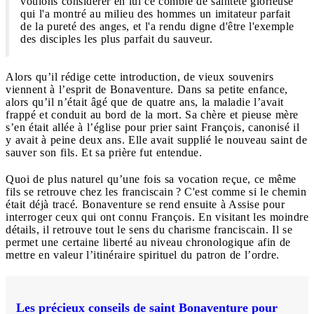
voulons considérer en lui ce comble de sainteté glorieuse
qui l'a montré au milieu des hommes un imitateur parfait
de la pureté des anges, et l'a rendu digne d'être l'exemple
des disciples les plus parfait du sauveur.
Alors qu’il rédige cette introduction, de vieux souvenirs
viennent à l’esprit de Bonaventure. Dans sa petite enfance,
alors qu’il n’était âgé que de quatre ans, la maladie l’avait
frappé et conduit au bord de la mort. Sa chère et pieuse mère
s’en était allée à l’église pour prier saint François, canonisé il
y avait à peine deux ans. Elle avait supplié le nouveau saint de
sauver son fils. Et sa prière fut entendue.
Quoi de plus naturel qu’une fois sa vocation reçue, ce même
fils se retrouve chez les franciscain ? C'est comme si le chemin
était déjà tracé. Bonaventure se rend ensuite à Assise pour
interroger ceux qui ont connu François. En visitant les moindre
détails, il retrouve tout le sens du charisme franciscain. Il se
permet une certaine liberté au niveau chronologique afin de
mettre en valeur l’itinéraire spirituel du patron de l’ordre.
Les précieux conseils de saint Bonaventure pour