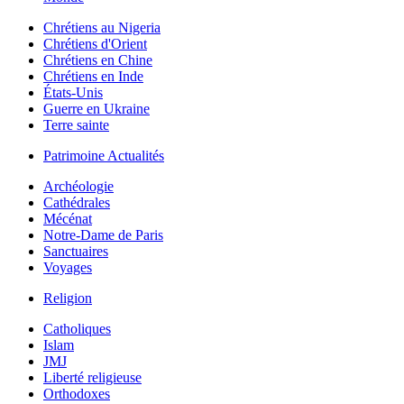
Chrétiens au Nigeria
Chrétiens d'Orient
Chrétiens en Chine
Chrétiens en Inde
États-Unis
Guerre en Ukraine
Terre sainte
Patrimoine Actualités
Archéologie
Cathédrales
Mécénat
Notre-Dame de Paris
Sanctuaires
Voyages
Religion
Catholiques
Islam
JMJ
Liberté religieuse
Orthodoxes