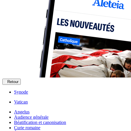
Retour
Synode
Vatican
Angelus
Audience générale
Béatification et canonisation
Curie romaine