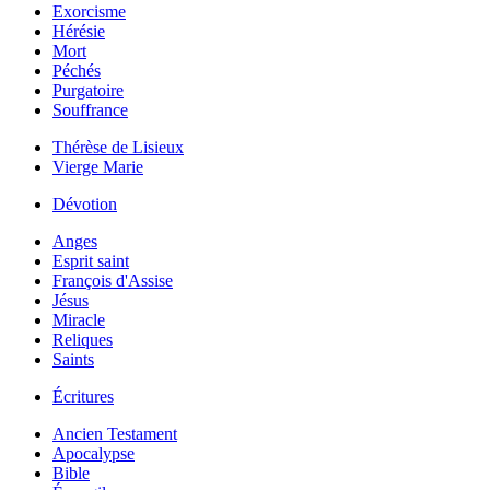
Exorcisme
Hérésie
Mort
Péchés
Purgatoire
Souffrance
Thérèse de Lisieux
Vierge Marie
Dévotion
Anges
Esprit saint
François d'Assise
Jésus
Miracle
Reliques
Saints
Écritures
Ancien Testament
Apocalypse
Bible