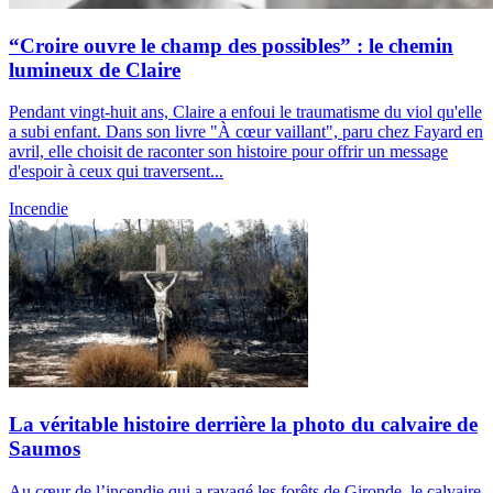
“Croire ouvre le champ des possibles” : le chemin
lumineux de Claire
Pendant vingt-huit ans, Claire a enfoui le traumatisme du viol qu'elle
a subi enfant. Dans son livre "À cœur vaillant", paru chez Fayard en
avril, elle choisit de raconter son histoire pour offrir un message
d'espoir à ceux qui traversent...
Incendie
La véritable histoire derrière la photo du calvaire de
Saumos
Au cœur de l’incendie qui a ravagé les forêts de Gironde, le calvaire