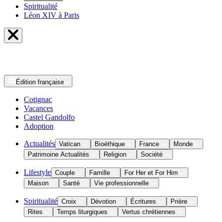
Spiritualité
Léon XIV à Paris
Édition
française
Cotignac
Vacances
Castel Gandolfo
Adoption
Actualités
Vatican
Bioéthique
France
Monde
Patrimoine Actualités
Religion
Société
Lifestyle
Couple
Famille
For Her et For Him
Maison
Santé
Vie professionnelle
Spiritualité
Croix
Dévotion
Écritures
Prière
Rites
Temps liturgiques
Vertus chrétiennes