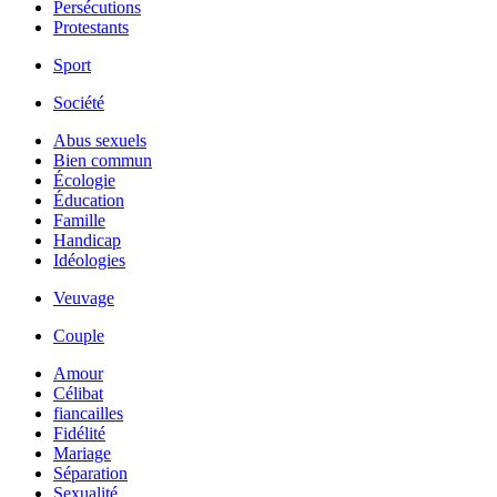
Persécutions
Protestants
Sport
Société
Abus sexuels
Bien commun
Écologie
Éducation
Famille
Handicap
Idéologies
Veuvage
Couple
Amour
Célibat
fiancailles
Fidélité
Mariage
Séparation
Sexualité