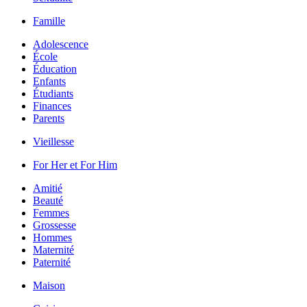
Famille
Adolescence
École
Éducation
Enfants
Étudiants
Finances
Parents
Vieillesse
For Her et For Him
Amitié
Beauté
Femmes
Grossesse
Hommes
Maternité
Paternité
Maison