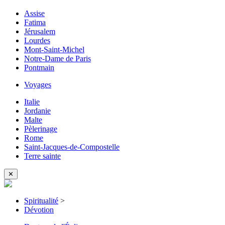
Assise
Fatima
Jérusalem
Lourdes
Mont-Saint-Michel
Notre-Dame de Paris
Pontmain
Voyages
Italie
Jordanie
Malte
Pèlerinage
Rome
Saint-Jacques-de-Compostelle
Terre sainte
✕
Spiritualité
>
Dévotion