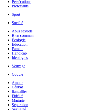
Persécutions
Protestants
Sport
Société
Abus sexuels
Bien commun
Écologie
Éducation
Famille
Handicap
Idéologies
Veuvage
Couple
Amour
Célibat
fiancailles
Fidélité
Mariage
Séparation
Sexualité