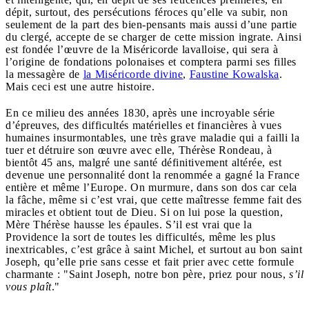
dépit, surtout, des persécutions féroces qu’elle va subir, non
seulement de la part des bien-pensants mais aussi d’une partie
du clergé, accepte de se charger de cette mission ingrate. Ainsi
est fondée l’œuvre de la Miséricorde lavalloise, qui sera à
l’origine de fondations polonaises et comptera parmi ses filles
la messagère de
la Miséricorde divine
,
Faustine Kowalska
.
Mais ceci est une autre histoire.
En ce milieu des années 1830, après une incroyable série
d’épreuves, des difficultés matérielles et financières à vues
humaines insurmontables, une très grave maladie qui a failli la
tuer et détruire son œuvre avec elle, Thérèse Rondeau, à
bientôt 45 ans, malgré une santé définitivement altérée, est
devenue une personnalité dont la renommée a gagné la France
entière et même l’Europe. On murmure, dans son dos car cela
la fâche, même si c’est vrai, que cette maîtresse femme fait des
miracles et obtient tout de Dieu. Si on lui pose la question,
Mère Thérèse hausse les épaules. S’il est vrai que la
Providence la sort de toutes les difficultés, même les plus
inextricables, c’est grâce à saint Michel, et surtout au bon saint
Joseph, qu’elle prie sans cesse et fait prier avec cette formule
charmante : "Saint Joseph, notre bon père, priez pour nous,
s’il
vous plaît
."