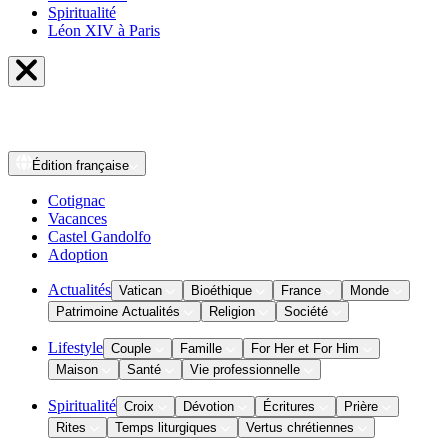
Spiritualité
Léon XIV à Paris
Édition
française
Cotignac
Vacances
Castel Gandolfo
Adoption
Actualités
Vatican
Bioéthique
France
Monde
Patrimoine Actualités
Religion
Société
Lifestyle
Couple
Famille
For Her et For Him
Maison
Santé
Vie professionnelle
Spiritualité
Croix
Dévotion
Écritures
Prière
Rites
Temps liturgiques
Vertus chrétiennes