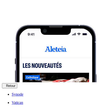
Retour
Synode
Vatican