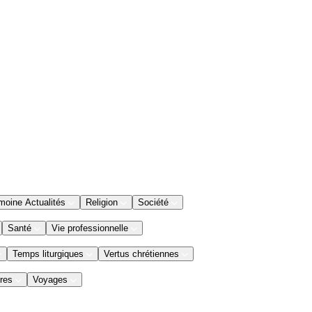
moine Actualités
Religion
Société
Santé
Vie professionnelle
Temps liturgiques
Vertus chrétiennes
res
Voyages