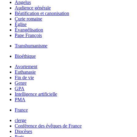
Angelus
Audience générale
Béatification et canonisation
Curie romaine
Église
Évangélisation
Pape François
Transhumanisme
Bioéthique
Avortement
Euthanasie
Fin de vie
Genre
GPA
Intelligence artificielle
PMA
France
clerge
Conférence des évêques de France
Diocèses
Paris