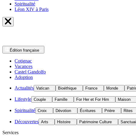
Spiritualité
Léon XIV à Paris
Édition
française
Cotignac
Vacances
Castel Gandolfo
Adoption
Actualités
Vatican
Bioéthique
France
Monde
Patri
Lifestyle
Couple
Famille
For Her et For Him
Maison
Spiritualité
Croix
Dévotion
Écritures
Prière
Rites
Découvertes
Arts
Histoire
Patrimoine Culture
Sanctuai
Services