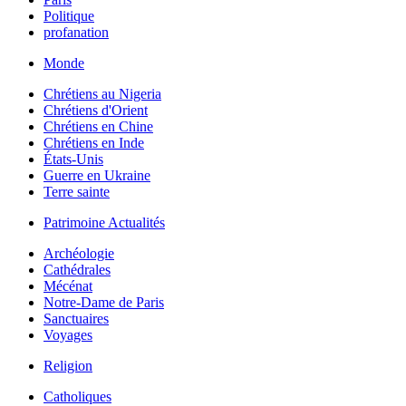
Politique
profanation
Monde
Chrétiens au Nigeria
Chrétiens d'Orient
Chrétiens en Chine
Chrétiens en Inde
États-Unis
Guerre en Ukraine
Terre sainte
Patrimoine Actualités
Archéologie
Cathédrales
Mécénat
Notre-Dame de Paris
Sanctuaires
Voyages
Religion
Catholiques