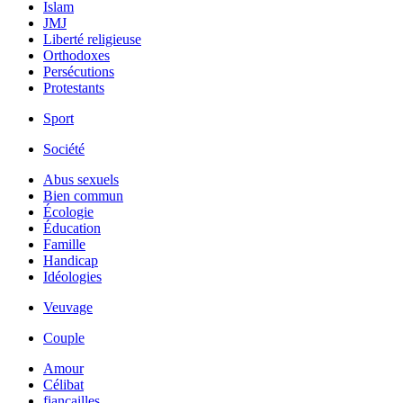
Islam
JMJ
Liberté religieuse
Orthodoxes
Persécutions
Protestants
Sport
Société
Abus sexuels
Bien commun
Écologie
Éducation
Famille
Handicap
Idéologies
Veuvage
Couple
Amour
Célibat
fiancailles