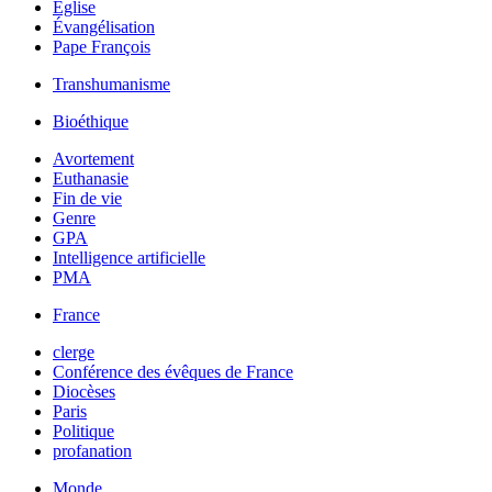
Église
Évangélisation
Pape François
Transhumanisme
Bioéthique
Avortement
Euthanasie
Fin de vie
Genre
GPA
Intelligence artificielle
PMA
France
clerge
Conférence des évêques de France
Diocèses
Paris
Politique
profanation
Monde