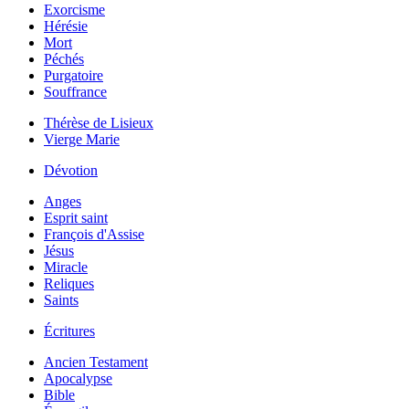
Exorcisme
Hérésie
Mort
Péchés
Purgatoire
Souffrance
Thérèse de Lisieux
Vierge Marie
Dévotion
Anges
Esprit saint
François d'Assise
Jésus
Miracle
Reliques
Saints
Écritures
Ancien Testament
Apocalypse
Bible