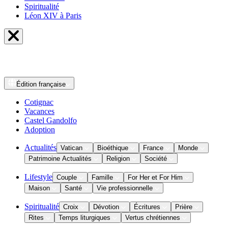
Spiritualité
Léon XIV à Paris
Édition
française
Cotignac
Vacances
Castel Gandolfo
Adoption
Actualités
Vatican
Bioéthique
France
Monde
Patrimoine Actualités
Religion
Société
Lifestyle
Couple
Famille
For Her et For Him
Maison
Santé
Vie professionnelle
Spiritualité
Croix
Dévotion
Écritures
Prière
Rites
Temps liturgiques
Vertus chrétiennes