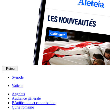
Retour
Synode
Vatican
Angelus
Audience générale
Béatification et canonisation
Curie romaine