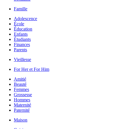
Famille
Adolescence
École
Éducation
Enfants
Étudiants
Finances
Parents
Vieillesse
For Her et For Him
Amitié
Beauté
Femmes
Grossesse
Hommes
Maternité
Paternité
Maison