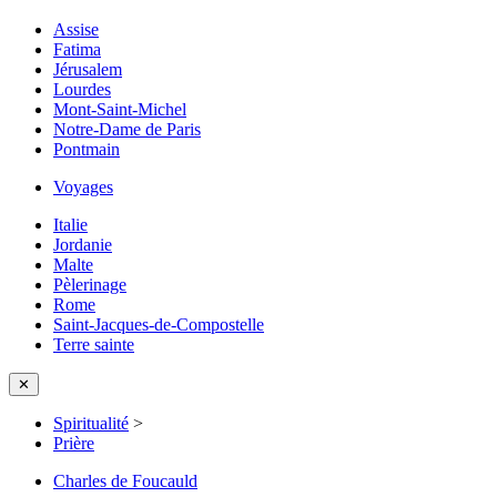
Assise
Fatima
Jérusalem
Lourdes
Mont-Saint-Michel
Notre-Dame de Paris
Pontmain
Voyages
Italie
Jordanie
Malte
Pèlerinage
Rome
Saint-Jacques-de-Compostelle
Terre sainte
✕
Spiritualité
>
Prière
Charles de Foucauld