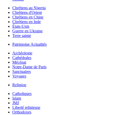
Chrétiens au Nigeria
Chrétiens d'Orient
Chrétiens en Chine
Chrétiens en Inde
États-Unis
Guerre en Ukraine
Terre sainte
Patrimoine Actualités
Archéologie
Cathédrales
Mécénat
Notre-Dame de Paris
Sanctuaires
Voyages
Religion
Catholiques
Islam
JMJ
Liberté religieuse
Orthodoxes