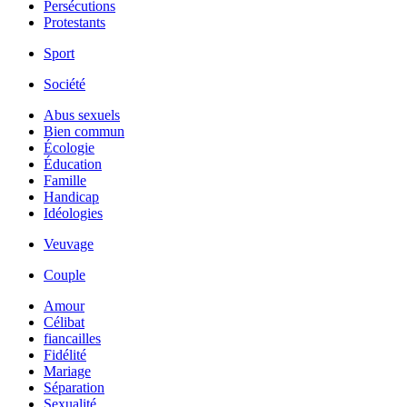
Persécutions
Protestants
Sport
Société
Abus sexuels
Bien commun
Écologie
Éducation
Famille
Handicap
Idéologies
Veuvage
Couple
Amour
Célibat
fiancailles
Fidélité
Mariage
Séparation
Sexualité