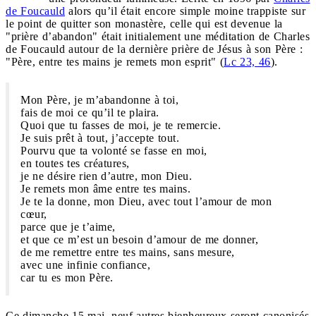
de Foucauld
alors qu’il était encore simple moine trappiste sur
le point de quitter son monastère, celle qui est devenue la
"prière d’abandon" était initialement une méditation de Charles
de Foucauld autour de la dernière prière de Jésus à son Père :
"Père, entre tes mains je remets mon esprit" (
Lc 23, 46
).
Mon Père, je m’abandonne à toi,
fais de moi ce qu’il te plaira.
Quoi que tu fasses de moi, je te remercie.
Je suis prêt à tout, j’accepte tout.
Pourvu que ta volonté se fasse en moi,
en toutes tes créatures,
je ne désire rien d’autre, mon Dieu.
Je remets mon âme entre tes mains.
Je te la donne, mon Dieu, avec tout l’amour de mon
cœur,
parce que je t’aime,
et que ce m’est un besoin d’amour de me donner,
de me remettre entre tes mains, sans mesure,
avec une infinie confiance,
car tu es mon Père.
Ce dimanche 15 mai, neuf autres bienheureux seront canonisés