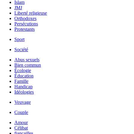
Islam
JMJ
Liberté religieuse
Orthodoxes
Persécutions
Protestants
Sport
Société
Abus sexuels
Bien commun
Écologie
Éducation
Famille
Handicap
Idéologies
Veuvage
Couple
Amour
Célibat
fiancailles