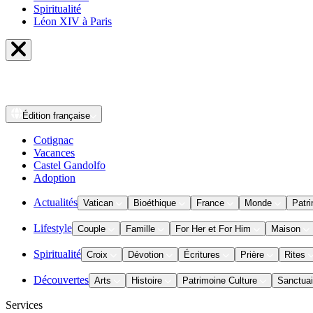
Spiritualité
Léon XIV à Paris
Édition
française
Cotignac
Vacances
Castel Gandolfo
Adoption
Actualités
Vatican
Bioéthique
France
Monde
Patri
Lifestyle
Couple
Famille
For Her et For Him
Maison
Spiritualité
Croix
Dévotion
Écritures
Prière
Rites
Découvertes
Arts
Histoire
Patrimoine Culture
Sanctuai
Services