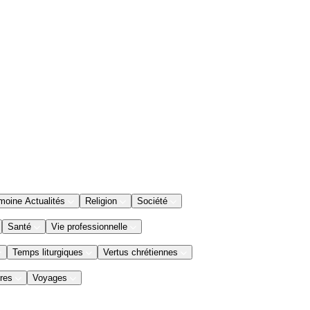
moine Actualités
Religion
Société
Santé
Vie professionnelle
Temps liturgiques
Vertus chrétiennes
res
Voyages