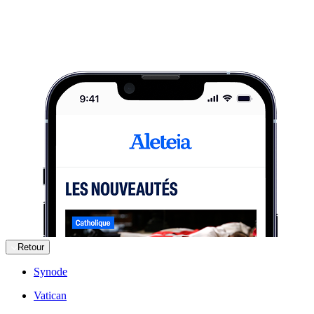
Retour
Synode
Vatican