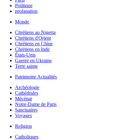
Politique
profanation
Monde
Chrétiens au Nigeria
Chrétiens d'Orient
Chrétiens en Chine
Chrétiens en Inde
États-Unis
Guerre en Ukraine
Terre sainte
Patrimoine Actualités
Archéologie
Cathédrales
Mécénat
Notre-Dame de Paris
Sanctuaires
Voyages
Religion
Catholiques