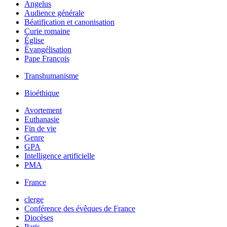
Angelus
Audience générale
Béatification et canonisation
Curie romaine
Église
Évangélisation
Pape François
Transhumanisme
Bioéthique
Avortement
Euthanasie
Fin de vie
Genre
GPA
Intelligence artificielle
PMA
France
clerge
Conférence des évêques de France
Diocèses
Paris