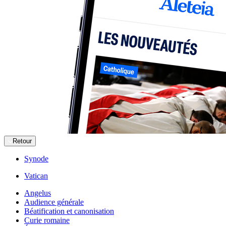
Retour
Synode
Vatican
Angelus
Audience générale
Béatification et canonisation
Curie romaine