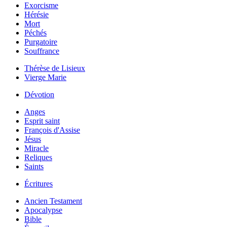
Exorcisme
Hérésie
Mort
Péchés
Purgatoire
Souffrance
Thérèse de Lisieux
Vierge Marie
Dévotion
Anges
Esprit saint
François d'Assise
Jésus
Miracle
Reliques
Saints
Écritures
Ancien Testament
Apocalypse
Bible