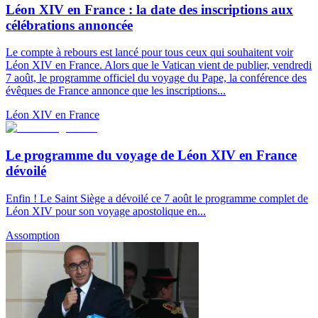
Léon XIV en France : la date des inscriptions aux
célébrations annoncée
Le compte à rebours est lancé pour tous ceux qui souhaitent voir
Léon XIV en France. Alors que le Vatican vient de publier, vendredi
7 août, le programme officiel du voyage du Pape, la conférence des
évêques de France annonce que les inscriptions...
Léon XIV en France
Le programme du voyage de Léon XIV en France
dévoilé
Enfin ! Le Saint Siège a dévoilé ce 7 août le programme complet de
Léon XIV pour son voyage apostolique en...
Assomption