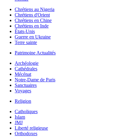
Chrétiens au Nigeria
Chrétiens d'Orient
Chrétiens en Chine
Chrétiens en Inde
États-Unis
Guerre en Ukraine
Terre sainte
Patrimoine Actualités
Archéologie
Cathédrales
Mécénat
Notre-Dame de Paris
Sanctuaires
Voyages
Religion
Catholiques
Islam
JMJ
Liberté religieuse
Orthodoxes