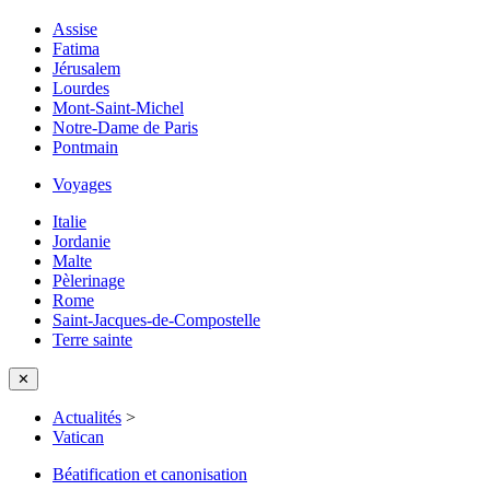
Assise
Fatima
Jérusalem
Lourdes
Mont-Saint-Michel
Notre-Dame de Paris
Pontmain
Voyages
Italie
Jordanie
Malte
Pèlerinage
Rome
Saint-Jacques-de-Compostelle
Terre sainte
✕
Actualités
>
Vatican
Béatification et canonisation