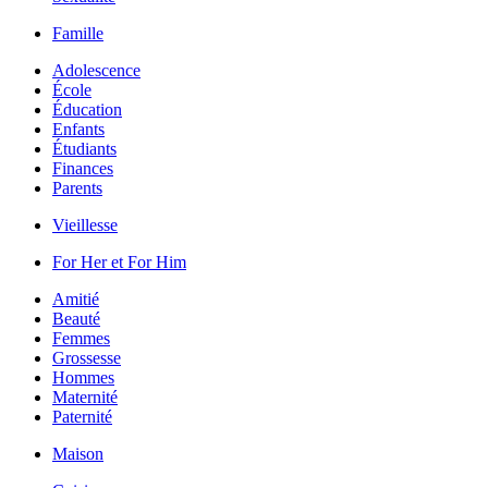
Famille
Adolescence
École
Éducation
Enfants
Étudiants
Finances
Parents
Vieillesse
For Her et For Him
Amitié
Beauté
Femmes
Grossesse
Hommes
Maternité
Paternité
Maison