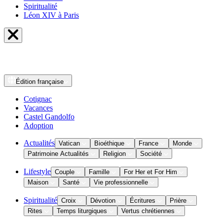
Spiritualité
Léon XIV à Paris
Édition
française
Cotignac
Vacances
Castel Gandolfo
Adoption
Actualités
Vatican
Bioéthique
France
Monde
Patrimoine Actualités
Religion
Société
Lifestyle
Couple
Famille
For Her et For Him
Maison
Santé
Vie professionnelle
Spiritualité
Croix
Dévotion
Écritures
Prière
Rites
Temps liturgiques
Vertus chrétiennes