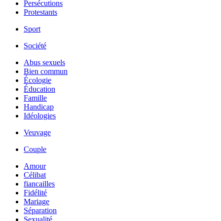
Persécutions
Protestants
Sport
Société
Abus sexuels
Bien commun
Écologie
Éducation
Famille
Handicap
Idéologies
Veuvage
Couple
Amour
Célibat
fiancailles
Fidélité
Mariage
Séparation
Sexualité