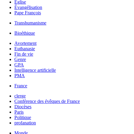
Église
Évangélisation
Pape François
Transhumanisme
Bioéthique
Avortement
Euthanasie
Fin de vie
Genre
GPA
Intelligence artificielle
PMA
France
clerge
Conférence des évêques de France
Diocèses
Paris
Politique
profanation
Monde