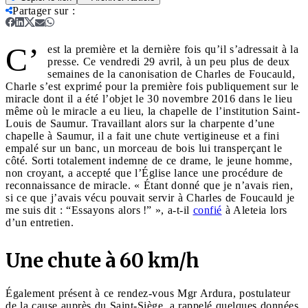
Partager sur
:
C’
est la première et la dernière fois qu’il s’adressait à la
presse. Ce vendredi 29 avril, à un peu plus de deux
semaines de la canonisation de Charles de Foucauld,
Charle s’est exprimé pour la première fois publiquement sur le
miracle dont il a été l’objet le 30 novembre 2016 dans le lieu
même où le miracle a eu lieu, la chapelle de l’institution Saint-
Louis de Saumur. Travaillant alors sur la charpente d’une
chapelle à Saumur, il a fait une chute vertigineuse et a fini
empalé sur un banc, un morceau de bois lui transperçant le
côté. Sorti totalement indemne de ce drame, le jeune homme,
non croyant, a accepté que l’Église lance une procédure de
reconnaissance de miracle. « Étant donné que je n’avais rien,
si ce que j’avais vécu pouvait servir à Charles de Foucauld je
me suis dit : “Essayons alors !” », a-t-il
confié
à Aleteia lors
d’un entretien.
Une chute à 60 km/h
Également présent à ce rendez-vous Mgr Ardura, postulateur
de la cause auprès du Saint-Siège, a rappelé quelques données