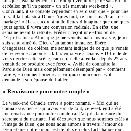
presque instantanément « ce oui qui venait de je ne sais où ! »
et réalise qu’il va passer « un très mauvais week-end ».
Conciliant, il se console cependant en se disant que « pour une
fois, il fait plaisir à Diane. Après tout, ce sont nos 20 ans de
mariage ! » Il est encore à mille lieues d’imaginer que quelques
jours après, il vivra une conversion radicale. En effet, une
semaine avant la retraite, Frédéric reçoit une effusion de
l’Esprit saint. « Alors que je me sentais mal dans ma vie, je me
suis senti aimé de Dieu d’un amour immense, libéré
d’angoisses, de colères, me sentant indigne de ce que je venais
de recevoir », raconte-t-il. Il s’en ouvre à Diane. « Difficile de
vous décrire cette scène, car ce qu’elle attendait depuis 25 ans
venait de se produire avec force ». Avide de connaître la
Parole de Dieu mais complètement désemparé par « comment
faire », « comment prier », « par quoi commencer », il
demande à son épouse de l’aider.
« Renaissance pour notre couple »
Le week-end Cénacle arrive à point nommé. « Moi qui ne
connaissais rien et qui avais soif de tout, ce week-end a été
une renaissance pour notre couple car j’ai pris la mesure du
sacrement du mariage. J’ai découvert que nous sommes créés à
l’image de Dieu, que nous nous aimons à travers l’amour de
Dieu et que notre amour est de plus en plus fort chaque jour.