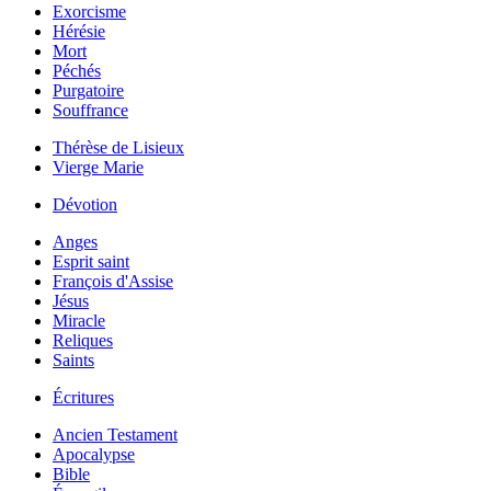
Exorcisme
Hérésie
Mort
Péchés
Purgatoire
Souffrance
Thérèse de Lisieux
Vierge Marie
Dévotion
Anges
Esprit saint
François d'Assise
Jésus
Miracle
Reliques
Saints
Écritures
Ancien Testament
Apocalypse
Bible