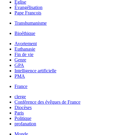
Église
Évangélisation
Pape François
Transhumanisme
Bioéthique
Avortement
Euthanasie
Fin de vie
Genre
GPA
Intelligence artificielle
PMA
France
clerge
Conférence des évêques de France
Diocèses
Paris
Politique
profanation
Monde