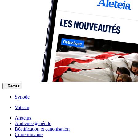
Retour
Synode
Vatican
Angelus
Audience générale
Béatification et canonisation
Curie romaine