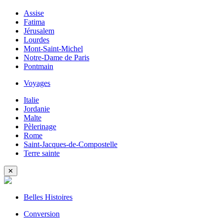
Assise
Fatima
Jérusalem
Lourdes
Mont-Saint-Michel
Notre-Dame de Paris
Pontmain
Voyages
Italie
Jordanie
Malte
Pèlerinage
Rome
Saint-Jacques-de-Compostelle
Terre sainte
✕
Belles Histoires
Conversion