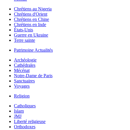
Chrétiens au Nigeria
Chrétiens d'Orient
Chrétiens en Chine
Chrétiens en Inde
États-Unis
Guerre en Ukraine
Terre sainte
Patrimoine Actualités
Archéologie
Cathédrales
Mécénat
Notre-Dame de Paris
Sanctuaires
Voyages
Religion
Catholiques
Islam
JMJ
Liberté religieuse
Orthodoxes