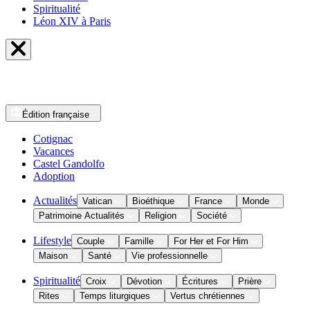
Spiritualité
Léon XIV à Paris
Édition
française
Cotignac
Vacances
Castel Gandolfo
Adoption
Actualités
Vatican
Bioéthique
France
Monde
Patrimoine Actualités
Religion
Société
Lifestyle
Couple
Famille
For Her et For Him
Maison
Santé
Vie professionnelle
Spiritualité
Croix
Dévotion
Écritures
Prière
Rites
Temps liturgiques
Vertus chrétiennes