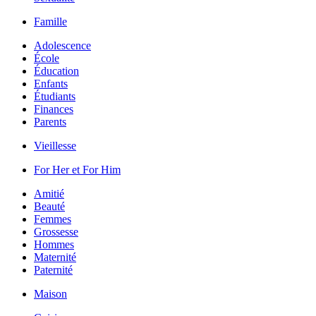
Famille
Adolescence
École
Éducation
Enfants
Étudiants
Finances
Parents
Vieillesse
For Her et For Him
Amitié
Beauté
Femmes
Grossesse
Hommes
Maternité
Paternité
Maison