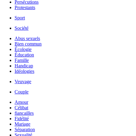
Persécutions
Protestants
Sport
Société
Abus sexuels
Bien commun
Écologie
Éducation
Famille
Handicap
Idéologies
Veuvage
Couple
Amour
Célibat
fiancailles
Fidélité
Mariage
Séparation
Sexualité