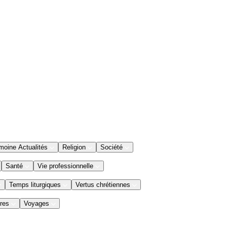
moine Actualités
Religion
Société
Santé
Vie professionnelle
Temps liturgiques
Vertus chrétiennes
res
Voyages