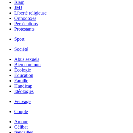
Islam
JMJ
Liberté religieuse
Orthodoxes
Persécutions
Protestants
Sport
Société
Abus sexuels
Bien commun
Écologie
Éducation
Famille
Handicap
Idéologies
Veuvage
Couple
Amour
Célibat
fiancailles