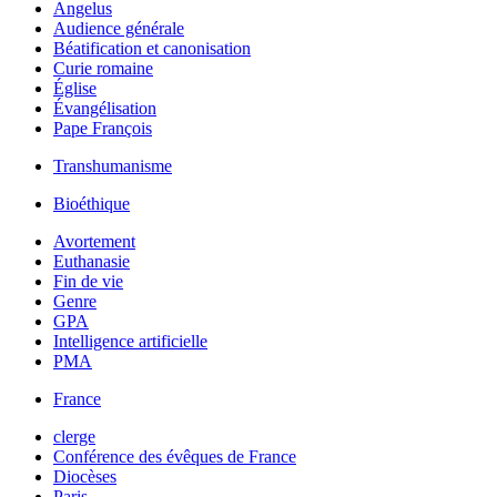
Angelus
Audience générale
Béatification et canonisation
Curie romaine
Église
Évangélisation
Pape François
Transhumanisme
Bioéthique
Avortement
Euthanasie
Fin de vie
Genre
GPA
Intelligence artificielle
PMA
France
clerge
Conférence des évêques de France
Diocèses
Paris