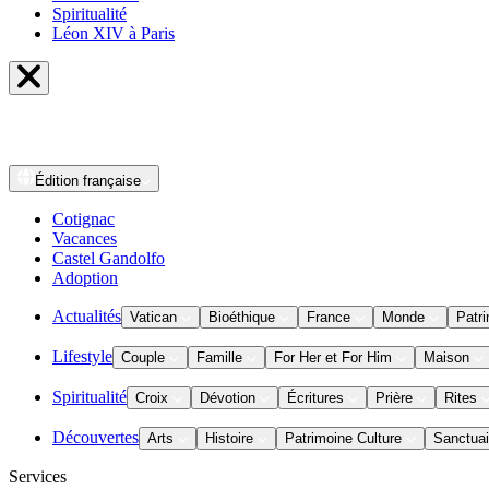
Spiritualité
Léon XIV à Paris
Édition
française
Cotignac
Vacances
Castel Gandolfo
Adoption
Actualités
Vatican
Bioéthique
France
Monde
Patri
Lifestyle
Couple
Famille
For Her et For Him
Maison
Spiritualité
Croix
Dévotion
Écritures
Prière
Rites
Découvertes
Arts
Histoire
Patrimoine Culture
Sanctuai
Services