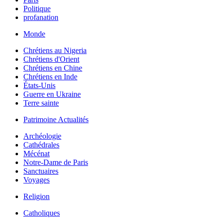
Politique
profanation
Monde
Chrétiens au Nigeria
Chrétiens d'Orient
Chrétiens en Chine
Chrétiens en Inde
États-Unis
Guerre en Ukraine
Terre sainte
Patrimoine Actualités
Archéologie
Cathédrales
Mécénat
Notre-Dame de Paris
Sanctuaires
Voyages
Religion
Catholiques