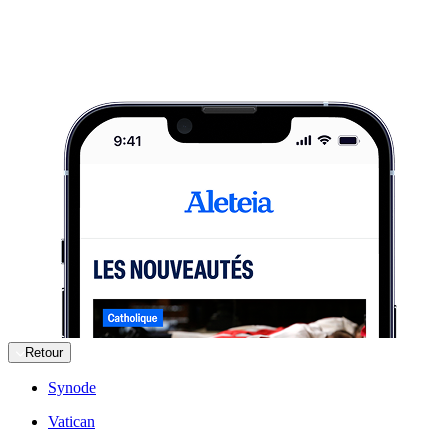
Retour
Synode
Vatican