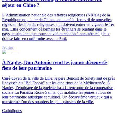
séjour en Chine ?
L’Administration nationale des Affaires religieuses (NRAA) de la
République populaire de Chine a annoncé le 1er avril de nouvelles
règles sur les libertés religieuses, qui doivent entrer en vigueur le 1er
mai. Elles concernent désormais les étrangers se rendant dans le
pays, et stipulent que toute activité et relation à caractère religieux
doit se faire en conformité avec le Parti.
Jeunes
À Naples, Don Antonio rend les jeunes désœuvrés
fiers de leur patrimoine
Curé-doyen de la ville de Lille, le père Benoist de Sinety suit de près
l’odyssée du "Bel Espoir" sur les cinq rives de la Méditerranée. À
Naples, l’équipage de la goélette ira à la rencontre de la coopérative
sociale La Paranza-Rione Sanita, qui mobilise les jeunes autour de
leur patrimoine artistique et culturel. Un écosystème vertueux qui a
transformé l’un des quartiers les plus pauvres de la ville.
Catholiques