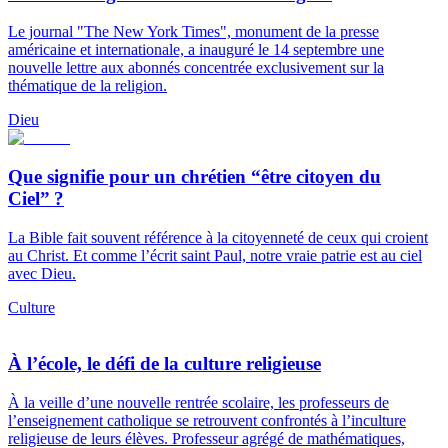
Le journal "The New York Times", monument de la presse
américaine et internationale, a inauguré le 14 septembre une
nouvelle lettre aux abonnés concentrée exclusivement sur la
thématique de la religion.
Dieu
Que signifie pour un chrétien “être citoyen du
Ciel” ?
La Bible fait souvent référence à la citoyenneté de ceux qui croient
au Christ. Et comme l’écrit saint Paul, notre vraie patrie est au ciel
avec Dieu.
Culture
À l’école, le défi de la culture religieuse
À la veille d’une nouvelle rentrée scolaire, les professeurs de
l’enseignement catholique se retrouvent confrontés à l’inculture
religieuse de leurs élèves. Professeur agrégé de mathématiques,