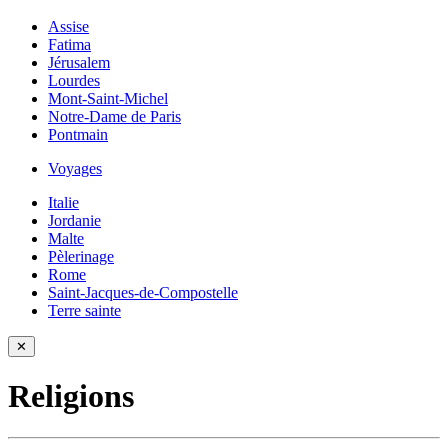
Assise
Fatima
Jérusalem
Lourdes
Mont-Saint-Michel
Notre-Dame de Paris
Pontmain
Voyages
Italie
Jordanie
Malte
Pèlerinage
Rome
Saint-Jacques-de-Compostelle
Terre sainte
✕
Religions