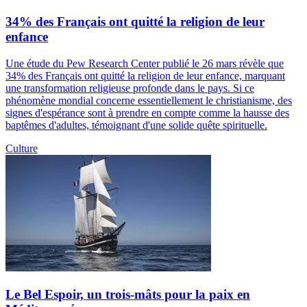
34% des Français ont quitté la religion de leur
enfance
Une étude du Pew Research Center publié le 26 mars révèle que
34% des Français ont quitté la religion de leur enfance, marquant
une transformation religieuse profonde dans le pays. Si ce
phénomène mondial concerne essentiellement le christianisme, des
signes d'espérance sont à prendre en compte comme la hausse des
baptêmes d'adultes, témoignant d'une solide quête spirituelle.
Culture
Le Bel Espoir, un trois-mâts pour la paix en