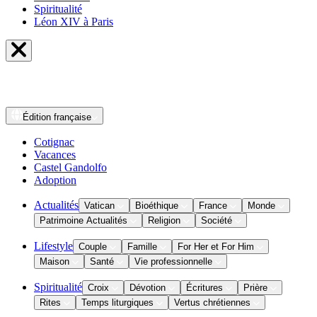
Spiritualité
Léon XIV à Paris
Édition
française
Cotignac
Vacances
Castel Gandolfo
Adoption
Actualités
Vatican
Bioéthique
France
Monde
Patrimoine Actualités
Religion
Société
Lifestyle
Couple
Famille
For Her et For Him
Maison
Santé
Vie professionnelle
Spiritualité
Croix
Dévotion
Écritures
Prière
Rites
Temps liturgiques
Vertus chrétiennes