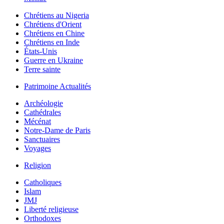
Chrétiens au Nigeria
Chrétiens d'Orient
Chrétiens en Chine
Chrétiens en Inde
États-Unis
Guerre en Ukraine
Terre sainte
Patrimoine Actualités
Archéologie
Cathédrales
Mécénat
Notre-Dame de Paris
Sanctuaires
Voyages
Religion
Catholiques
Islam
JMJ
Liberté religieuse
Orthodoxes