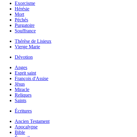
Exorcisme
Hérésie
Mort
Péchés
Purgatoire
Souffrance
Thérèse de Lisieux
Vierge Marie
Dévotion
Anges
Esprit saint
François d'Assise
Jésus
Miracle
Reliques
Saints
Écritures
Ancien Testament
Apocalypse
Bible