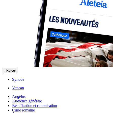
Retour
Synode
Vatican
Angelus
Audience générale
Béatification et canonisation
Curie romaine