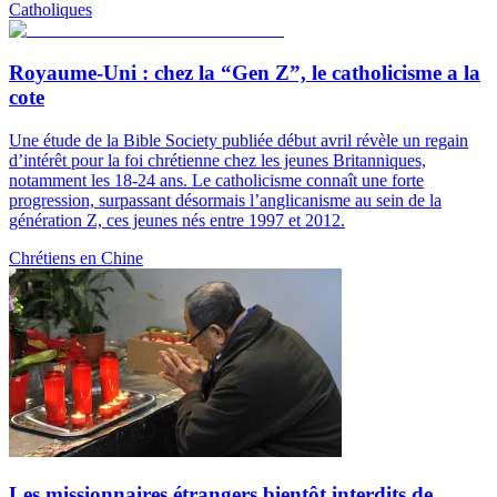
Catholiques
Royaume-Uni : chez la “Gen Z”, le catholicisme a la
cote
Une étude de la Bible Society publiée début avril révèle un regain
d’intérêt pour la foi chrétienne chez les jeunes Britanniques,
notamment les 18-24 ans. Le catholicisme connaît une forte
progression, surpassant désormais l’anglicanisme au sein de la
génération Z, ces jeunes nés entre 1997 et 2012.
Chrétiens en Chine
Les missionnaires étrangers bientôt interdits de