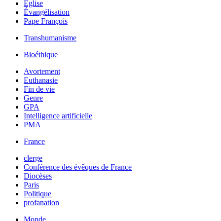
Église
Évangélisation
Pape François
Transhumanisme
Bioéthique
Avortement
Euthanasie
Fin de vie
Genre
GPA
Intelligence artificielle
PMA
France
clerge
Conférence des évêques de France
Diocèses
Paris
Politique
profanation
Monde