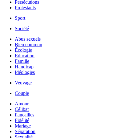
Persécutions
Protestants
Sport
Société
Abus sexuels
Bien commun
Écologie
Éducation
Famille
Handicap
Idéologies
Veuvage
Couple
Amour
Célibat
fiancailles
Fidélité
Mariage
Séparation
Sexualité