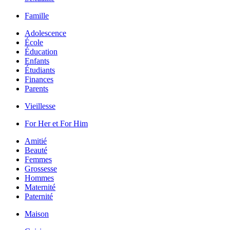
Famille
Adolescence
École
Éducation
Enfants
Étudiants
Finances
Parents
Vieillesse
For Her et For Him
Amitié
Beauté
Femmes
Grossesse
Hommes
Maternité
Paternité
Maison