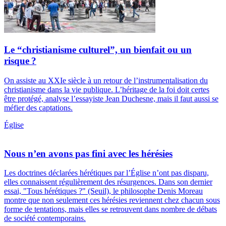
Le “christianisme culturel”, un bienfait ou un
risque ?
On assiste au XXIe siècle à un retour de l’instrumentalisation du
christianisme dans la vie publique. L’héritage de la foi doit certes
être protégé, analyse l’essayiste Jean Duchesne, mais il faut aussi se
méfier des captations.
Église
Nous n’en avons pas fini avec les hérésies
Les doctrines déclarées hérétiques par l’Église n’ont pas disparu,
elles connaissent régulièrement des résurgences. Dans son dernier
essai, "Tous hérétiques ?" (Seuil), le philosophe Denis Moreau
montre que non seulement ces hérésies reviennent chez chacun sous
forme de tentations, mais elles se retrouvent dans nombre de débats
de société contemporains.