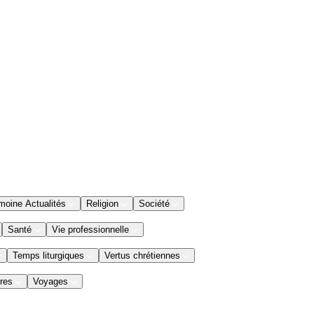
moine Actualités
Religion
Société
Santé
Vie professionnelle
Temps liturgiques
Vertus chrétiennes
res
Voyages