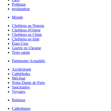
Politique
profanation
Monde
Chrétiens au Nigeria
Chrétiens d'Orient
Chrétiens en Chine
Chrétiens en Inde
États-Unis
Guerre en Ukraine
Terre sainte
Patrimoine Actualités
Archéologie
Cathédrales
Mécénat
Notre-Dame de Paris
Sanctuaires
Voyages
Religion
Catholiques