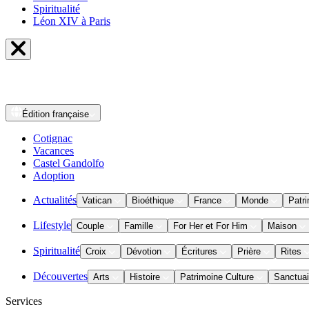
Spiritualité
Léon XIV à Paris
Édition
française
Cotignac
Vacances
Castel Gandolfo
Adoption
Actualités
Vatican
Bioéthique
France
Monde
Patri
Lifestyle
Couple
Famille
For Her et For Him
Maison
Spiritualité
Croix
Dévotion
Écritures
Prière
Rites
Découvertes
Arts
Histoire
Patrimoine Culture
Sanctuai
Services