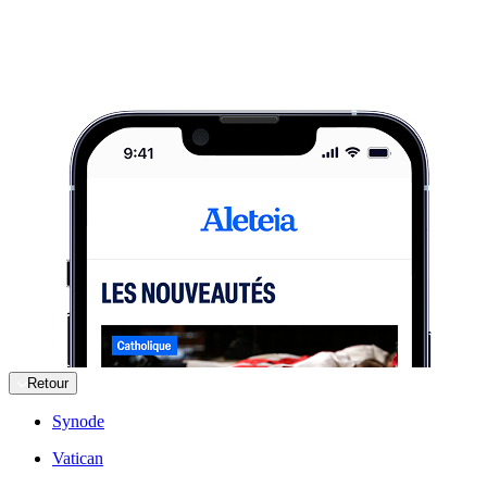
Retour
Synode
Vatican