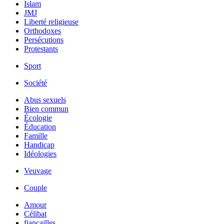
Islam
JMJ
Liberté religieuse
Orthodoxes
Persécutions
Protestants
Sport
Société
Abus sexuels
Bien commun
Écologie
Éducation
Famille
Handicap
Idéologies
Veuvage
Couple
Amour
Célibat
fiancailles