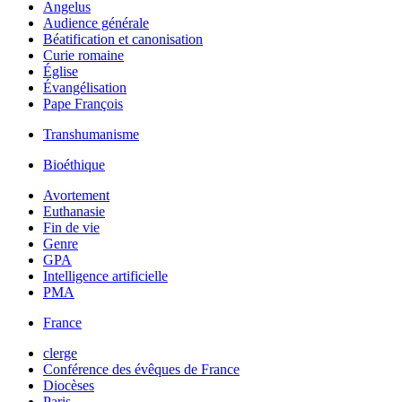
Angelus
Audience générale
Béatification et canonisation
Curie romaine
Église
Évangélisation
Pape François
Transhumanisme
Bioéthique
Avortement
Euthanasie
Fin de vie
Genre
GPA
Intelligence artificielle
PMA
France
clerge
Conférence des évêques de France
Diocèses
Paris