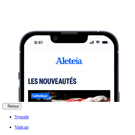
Retour
Synode
Vatican