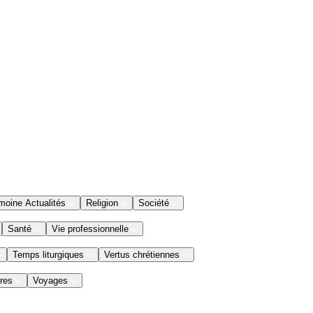
moine Actualités
Religion
Société
Santé
Vie professionnelle
Temps liturgiques
Vertus chrétiennes
res
Voyages