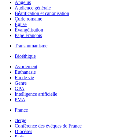
Angelus
Audience générale
Béatification et canonisation
Curie romaine
Église
Évangélisation
Pape François
Transhumanisme
Bioéthique
Avortement
Euthanasie
Fin de vie
Genre
GPA
Intelligence artificielle
PMA
France
clerge
Conférence des évêques de France
Diocèses
Paris