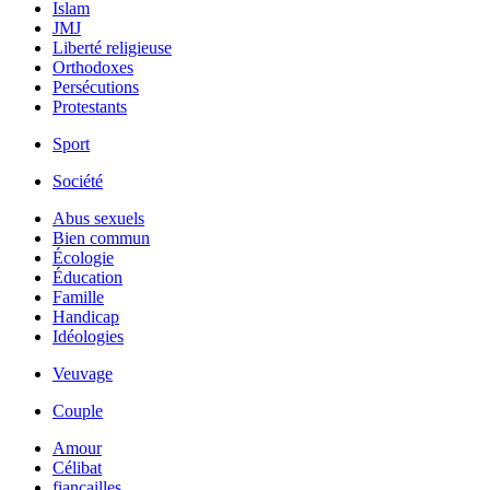
Islam
JMJ
Liberté religieuse
Orthodoxes
Persécutions
Protestants
Sport
Société
Abus sexuels
Bien commun
Écologie
Éducation
Famille
Handicap
Idéologies
Veuvage
Couple
Amour
Célibat
fiancailles