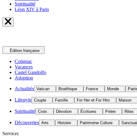
Spiritualité
Léon XIV à Paris
Édition
française
Cotignac
Vacances
Castel Gandolfo
Adoption
Actualités
Vatican
Bioéthique
France
Monde
Patri
Lifestyle
Couple
Famille
For Her et For Him
Maison
Spiritualité
Croix
Dévotion
Écritures
Prière
Rites
Découvertes
Arts
Histoire
Patrimoine Culture
Sanctuai
Services