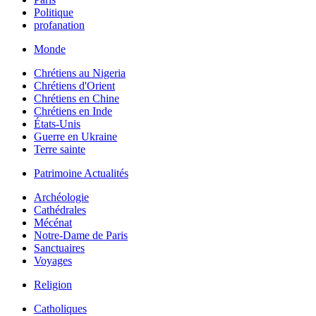
Politique
profanation
Monde
Chrétiens au Nigeria
Chrétiens d'Orient
Chrétiens en Chine
Chrétiens en Inde
États-Unis
Guerre en Ukraine
Terre sainte
Patrimoine Actualités
Archéologie
Cathédrales
Mécénat
Notre-Dame de Paris
Sanctuaires
Voyages
Religion
Catholiques