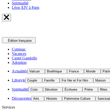
Spiritualité
Léon XIV à Paris
Édition
française
Cotignac
Vacances
Castel Gandolfo
Adoption
Actualités
Vatican
Bioéthique
France
Monde
Patri
Lifestyle
Couple
Famille
For Her et For Him
Maison
Spiritualité
Croix
Dévotion
Écritures
Prière
Rites
Découvertes
Arts
Histoire
Patrimoine Culture
Sanctuai
Services