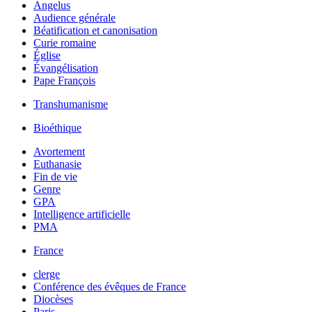
Angelus
Audience générale
Béatification et canonisation
Curie romaine
Église
Évangélisation
Pape François
Transhumanisme
Bioéthique
Avortement
Euthanasie
Fin de vie
Genre
GPA
Intelligence artificielle
PMA
France
clerge
Conférence des évêques de France
Diocèses
Paris