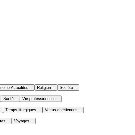
moine Actualités
Religion
Société
Santé
Vie professionnelle
Temps liturgiques
Vertus chrétiennes
res
Voyages