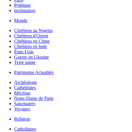
Politique
profanation
Monde
Chrétiens au Nigeria
Chrétiens d'Orient
Chrétiens en Chine
Chrétiens en Inde
États-Unis
Guerre en Ukraine
Terre sainte
Patrimoine Actualités
Archéologie
Cathédrales
Mécénat
Notre-Dame de Paris
Sanctuaires
Voyages
Religion
Catholiques