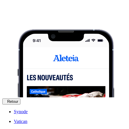
Retour
Synode
Vatican