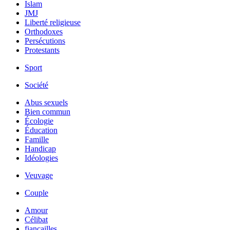
Islam
JMJ
Liberté religieuse
Orthodoxes
Persécutions
Protestants
Sport
Société
Abus sexuels
Bien commun
Écologie
Éducation
Famille
Handicap
Idéologies
Veuvage
Couple
Amour
Célibat
fiancailles