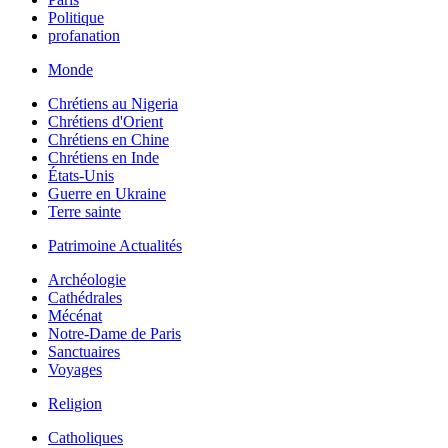
Politique
profanation
Monde
Chrétiens au Nigeria
Chrétiens d'Orient
Chrétiens en Chine
Chrétiens en Inde
États-Unis
Guerre en Ukraine
Terre sainte
Patrimoine Actualités
Archéologie
Cathédrales
Mécénat
Notre-Dame de Paris
Sanctuaires
Voyages
Religion
Catholiques