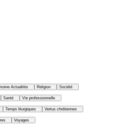
moine Actualités
Religion
Société
Santé
Vie professionnelle
Temps liturgiques
Vertus chrétiennes
res
Voyages