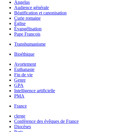
Angelus
Audience générale
Béatification et canonisation
Curie romaine
Église
Évangélisation
Pape François
Transhumanisme
Bioéthique
Avortement
Euthanasie
Fin de vie
Genre
GPA
Intelligence artificielle
PMA
France
clerge
Conférence des évêques de France
Diocèses
Paris