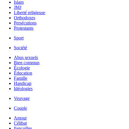
Islam
JMJ
Liberté religieuse
Orthodoxes
Persécutions
Protestants
Sport
Société
Abus sexuels
Bien commun
Écologie
Éducation
Famille
Handicap
Idéologies
Veuvage
Couple
Amour
Célibat
fiancailles