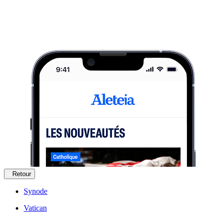
Retour
Synode
Vatican