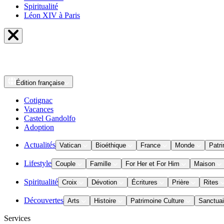
Spiritualité
Léon XIV à Paris
Édition
française
Cotignac
Vacances
Castel Gandolfo
Adoption
Actualités
Vatican
Bioéthique
France
Monde
Patri
Lifestyle
Couple
Famille
For Her et For Him
Maison
Spiritualité
Croix
Dévotion
Écritures
Prière
Rites
Découvertes
Arts
Histoire
Patrimoine Culture
Sanctuai
Services