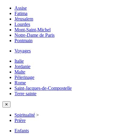
Assise
Fatima
Jérusalem
Lourdes
Mont-Saint-Michel
Notre-Dame de Paris
Pontmain
Voyages
Italie
Jordanie
Malte
Pèlerinage
Rome
Saint-Jacques-de-Compostelle
Terre sainte
✕
Spiritualité
>
Prière
Enfants