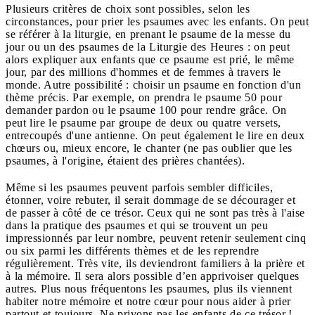
Plusieurs critères de choix sont possibles, selon les
circonstances, pour prier les psaumes avec les enfants. On peut
se référer à la liturgie, en prenant le psaume de la messe du
jour ou un des psaumes de la Liturgie des Heures : on peut
alors expliquer aux enfants que ce psaume est prié, le même
jour, par des millions d'hommes et de femmes à travers le
monde. Autre possibilité : choisir un psaume en fonction d'un
thème précis. Par exemple, on prendra le psaume 50 pour
demander pardon ou le psaume 100 pour rendre grâce. On
peut lire le psaume par groupe de deux ou quatre versets,
entrecoupés d'une antienne. On peut également le lire en deux
chœurs ou, mieux encore, le chanter (ne pas oublier que les
psaumes, à l'origine, étaient des prières chantées).
Même si les psaumes peuvent parfois sembler difficiles,
étonner, voire rebuter, il serait dommage de se décourager et
de passer à côté de ce trésor. Ceux qui ne sont pas très à l'aise
dans la pratique des psaumes et qui se trouvent un peu
impressionnés par leur nombre, peuvent retenir seulement cinq
ou six parmi les différents thèmes et de les reprendre
régulièrement. Très vite, ils deviendront familiers à la prière et
à la mémoire. Il sera alors possible d’en apprivoiser quelques
autres. Plus nous fréquentons les psaumes, plus ils viennent
habiter notre mémoire et notre cœur pour nous aider à prier
partout et toujours. Ne privons pas les enfants de ce trésor !