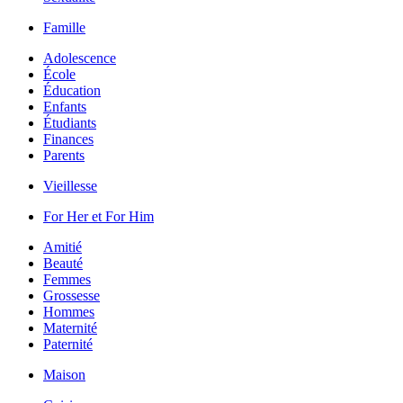
Famille
Adolescence
École
Éducation
Enfants
Étudiants
Finances
Parents
Vieillesse
For Her et For Him
Amitié
Beauté
Femmes
Grossesse
Hommes
Maternité
Paternité
Maison