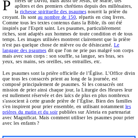
P
rières de David, mais aussi de Jésus, de Marie, des
apôtres et des premiers chrétiens depuis des millénaires,
la
richesse spirituelle des psaumes
nourrit la prière du
croyant. Ils sont
au nombre de 150
, répartis en cinq livres.
Comme tous les textes contenus dans la Bible, ils ont été
inspirés par l'Esprit saint. Les psaumes, particulièrement
riches, sont adaptés aux hommes de toute condition et de tous
temps. Les images utilisées montrent clairement que la prière
n'est pas quelque chose de mièvre ou de désincarné.
Le
langage des psaumes
dit que l'on ne prie pas malgré son corps
mais avec son corps : son souffle, sa langue, ses bras, ses
yeux, ses mains, ses oreilles, ses entrailles, etc.
Les psaumes sont la prière officielle de l’Église. L'Office divin
que tous les consacrés prient au long de la journée, est
composé principalement de psaumes. Si les consacrés ont
mission de prier ainsi chaque jour, la Liturgie des Heures leur
est nullement réservée et des laïcs de plus en plus nombreux
s'associent à cette grande prière de l’Église. Bien des familles
s'en inspirent pour prier ensemble, en utilisant notamment
les
prières du matin et du soir
publiées sur Aleteia en partenariat
avec Magnificat. Mais comment utiliser les psaumes pour prier
avec les enfants ?