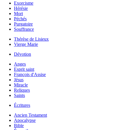
Exorcisme
Hérésie
Mort
Péchés
Purgatoire
Souffrance
Thérèse de Lisieux
Vierge Marie
Dévotion
Anges
Esprit saint
François d'Assise
Jésus
Miracle
Reliques
Saints
Écritures
Ancien Testament
Apocalypse
Bible