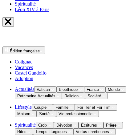
Spiritualité
Léon XIV à Paris
Édition
française
Cotignac
Vacances
Castel Gandolfo
Adoption
Actualités
Vatican
Bioéthique
France
Monde
Patrimoine Actualités
Religion
Société
Lifestyle
Couple
Famille
For Her et For Him
Maison
Santé
Vie professionnelle
Spiritualité
Croix
Dévotion
Écritures
Prière
Rites
Temps liturgiques
Vertus chrétiennes