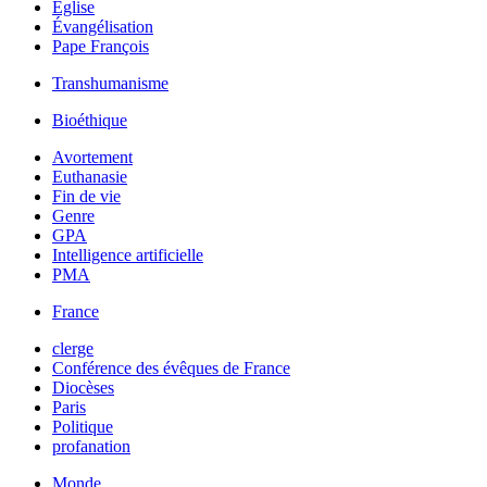
Église
Évangélisation
Pape François
Transhumanisme
Bioéthique
Avortement
Euthanasie
Fin de vie
Genre
GPA
Intelligence artificielle
PMA
France
clerge
Conférence des évêques de France
Diocèses
Paris
Politique
profanation
Monde