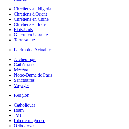
Chrétiens au Nigeria
Chrétiens d'Orient
Chrétiens en Chine
Chrétiens en Inde
États-Unis
Guerre en Ukraine
Terre sainte
Patrimoine Actualités
Archéologie
Cathédrales
Mécénat
Notre-Dame de Paris
Sanctuaires
Voyages
Religion
Catholiques
Islam
JMJ
Liberté religieuse
Orthodoxes