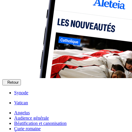
Retour
Synode
Vatican
Angelus
Audience générale
Béatification et canonisation
Curie romaine