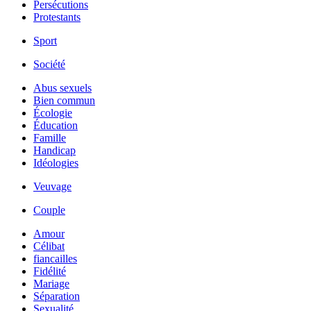
Persécutions
Protestants
Sport
Société
Abus sexuels
Bien commun
Écologie
Éducation
Famille
Handicap
Idéologies
Veuvage
Couple
Amour
Célibat
fiancailles
Fidélité
Mariage
Séparation
Sexualité