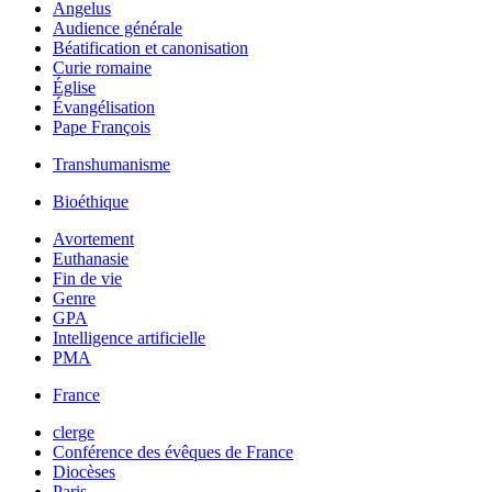
Angelus
Audience générale
Béatification et canonisation
Curie romaine
Église
Évangélisation
Pape François
Transhumanisme
Bioéthique
Avortement
Euthanasie
Fin de vie
Genre
GPA
Intelligence artificielle
PMA
France
clerge
Conférence des évêques de France
Diocèses
Paris