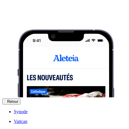
Retour
Synode
Vatican