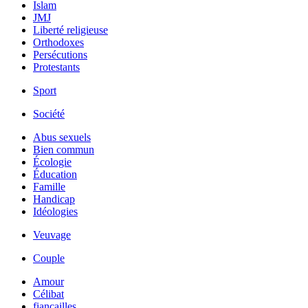
Islam
JMJ
Liberté religieuse
Orthodoxes
Persécutions
Protestants
Sport
Société
Abus sexuels
Bien commun
Écologie
Éducation
Famille
Handicap
Idéologies
Veuvage
Couple
Amour
Célibat
fiancailles