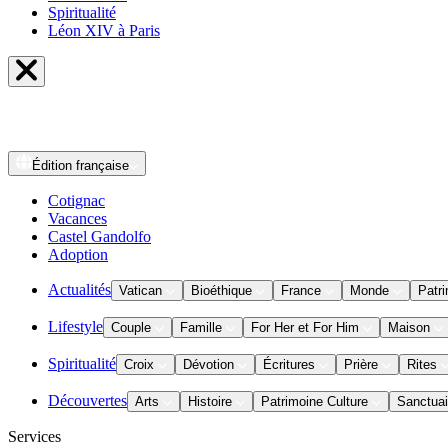
Spiritualité
Léon XIV à Paris
Édition
française
Cotignac
Vacances
Castel Gandolfo
Adoption
Actualités
Vatican
Bioéthique
France
Monde
Patri
Lifestyle
Couple
Famille
For Her et For Him
Maison
Spiritualité
Croix
Dévotion
Écritures
Prière
Rites
Découvertes
Arts
Histoire
Patrimoine Culture
Sanctuai
Services