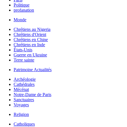
Politique
profanation
Monde
Chrétiens au Nigeria
Chrétiens d'Orient
Chrétiens en Chine
Chrétiens en Inde
États-Unis
Guerre en Ukraine
Terre sainte
Patrimoine Actualités
Archéologie
Cathédrales
Mécénat
Notre-Dame de Paris
Sanctuaires
Voyages
Religion
Catholiques