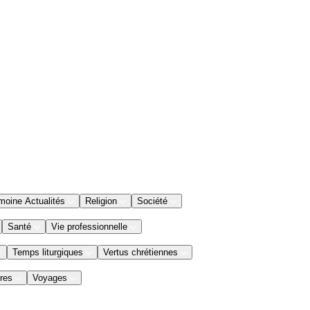
moine Actualités
Religion
Société
Santé
Vie professionnelle
Temps liturgiques
Vertus chrétiennes
res
Voyages