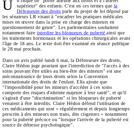
U
n risque de "porter atteinte aux droits et à l'intérêt
supérieur" des enfants. C'est en ces termes que
la
Défenseure des droits
parle du projet de loi déposé par
les sénateurs LR visant à "encadrer les pratiques médicales
mises en œuvre dans la prise en charge des mineurs en
questionnement de genre". Les parlementaires souhaitent
notamment faire
interdire les bloqueurs de puberté
ainsi que
les traitements hormonaux et les opérations chirurgicales avant
l'âge de 18 ans. Le texte doit être examiné en séance publique
le 28 mai prochain.
Dans un avis publié lundi 6 mai, la Défenseure des droits,
Claire Hédon juge pourtant que l'interdiction de "l'accès à des
soins pouvant être utiles au bien-être des mineurs" est une
méconnaissance de leurs droits selon la Convention
internationale des droits de l'enfant. Ella ajoute que
"l'impossibilité pour les mineurs d'accéder à ces soins
comporte des risques d'atteinte majeure à leur santé", et qu'il
s'agirait d'une "discrimination" si les bloqueurs de puberté
venaient à être interdits. Claire Hédon défend l'utilisation de
ces médicaments qui sont « régulièrement et depuis longtemps
prescrits à des mineurs non trans, dits cisgenres » notamment
pour la puberté précoce ou "lorsque l'arrivée de la puberté est
source de détresse psychologique".