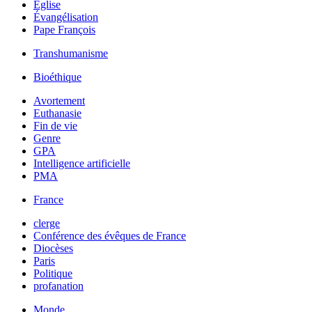
Église
Évangélisation
Pape François
Transhumanisme
Bioéthique
Avortement
Euthanasie
Fin de vie
Genre
GPA
Intelligence artificielle
PMA
France
clerge
Conférence des évêques de France
Diocèses
Paris
Politique
profanation
Monde