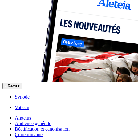
Retour
Synode
Vatican
Angelus
Audience générale
Béatification et canonisation
Curie romaine