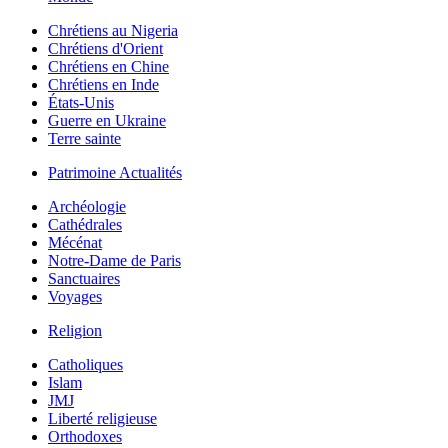
Chrétiens au Nigeria
Chrétiens d'Orient
Chrétiens en Chine
Chrétiens en Inde
États-Unis
Guerre en Ukraine
Terre sainte
Patrimoine Actualités
Archéologie
Cathédrales
Mécénat
Notre-Dame de Paris
Sanctuaires
Voyages
Religion
Catholiques
Islam
JMJ
Liberté religieuse
Orthodoxes