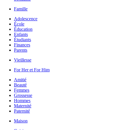
Famille
Adolescence
École
Éducation
Enfants
Étudiants
Finances
Parents
Vieillesse
For Her et For Him
Amitié
Beauté
Femmes
Grossesse
Hommes
Maternité
Paternité
Maison