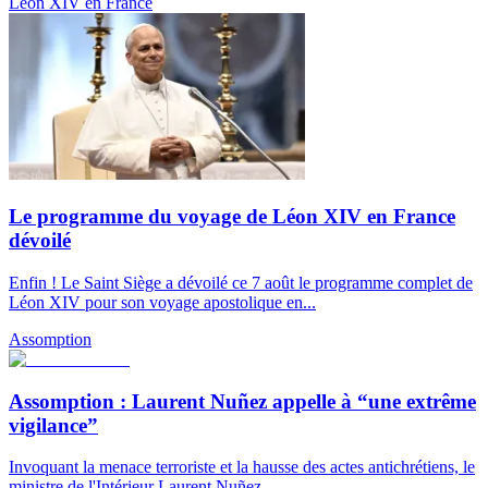
Léon XIV en France
Le programme du voyage de Léon XIV en France
dévoilé
Enfin ! Le Saint Siège a dévoilé ce 7 août le programme complet de
Léon XIV pour son voyage apostolique en...
Assomption
Assomption : Laurent Nuñez appelle à “une extrême
vigilance”
Invoquant la menace terroriste et la hausse des actes antichrétiens, le
ministre de l'Intérieur Laurent Nuñez...