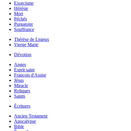
Exorcisme
Hérésie
Mort
Péchés
Purgatoire
Souffrance
Thérèse de Lisieux
Vierge Marie
Dévotion
Anges
Esprit saint
François d'Assise
Jésus
Miracle
Reliques
Saints
Écritures
Ancien Testament
Apocalypse
Bible