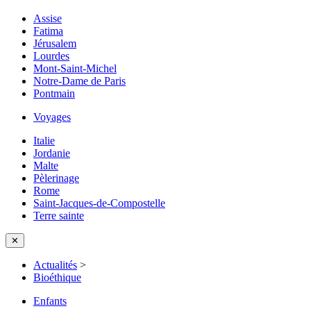
Assise
Fatima
Jérusalem
Lourdes
Mont-Saint-Michel
Notre-Dame de Paris
Pontmain
Voyages
Italie
Jordanie
Malte
Pèlerinage
Rome
Saint-Jacques-de-Compostelle
Terre sainte
✕
Actualités
>
Bioéthique
Enfants