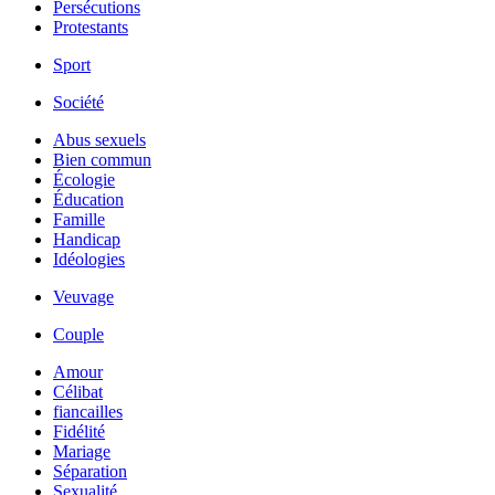
Persécutions
Protestants
Sport
Société
Abus sexuels
Bien commun
Écologie
Éducation
Famille
Handicap
Idéologies
Veuvage
Couple
Amour
Célibat
fiancailles
Fidélité
Mariage
Séparation
Sexualité