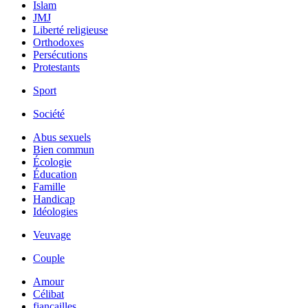
Islam
JMJ
Liberté religieuse
Orthodoxes
Persécutions
Protestants
Sport
Société
Abus sexuels
Bien commun
Écologie
Éducation
Famille
Handicap
Idéologies
Veuvage
Couple
Amour
Célibat
fiancailles