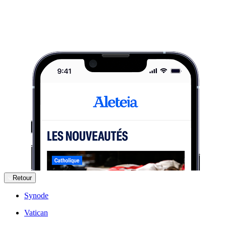
Retour
Synode
Vatican