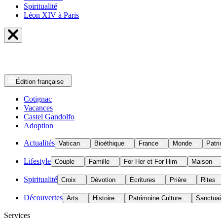
Spiritualité
Léon XIV à Paris
Édition
française
Cotignac
Vacances
Castel Gandolfo
Adoption
Actualités
Vatican
Bioéthique
France
Monde
Patri
Lifestyle
Couple
Famille
For Her et For Him
Maison
Spiritualité
Croix
Dévotion
Écritures
Prière
Rites
Découvertes
Arts
Histoire
Patrimoine Culture
Sanctuai
Services