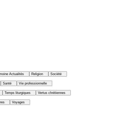
moine Actualités
Religion
Société
Santé
Vie professionnelle
Temps liturgiques
Vertus chrétiennes
res
Voyages