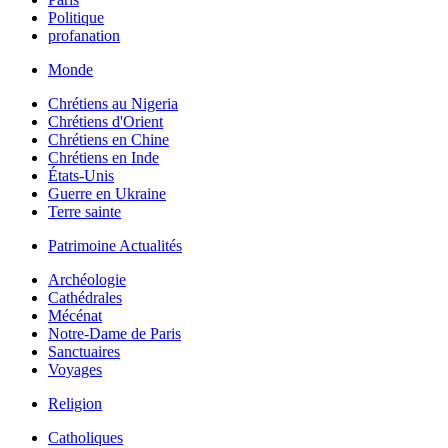
Politique
profanation
Monde
Chrétiens au Nigeria
Chrétiens d'Orient
Chrétiens en Chine
Chrétiens en Inde
États-Unis
Guerre en Ukraine
Terre sainte
Patrimoine Actualités
Archéologie
Cathédrales
Mécénat
Notre-Dame de Paris
Sanctuaires
Voyages
Religion
Catholiques