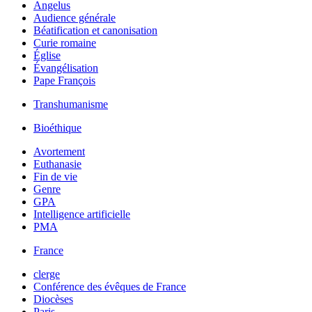
Angelus
Audience générale
Béatification et canonisation
Curie romaine
Église
Évangélisation
Pape François
Transhumanisme
Bioéthique
Avortement
Euthanasie
Fin de vie
Genre
GPA
Intelligence artificielle
PMA
France
clerge
Conférence des évêques de France
Diocèses
Paris