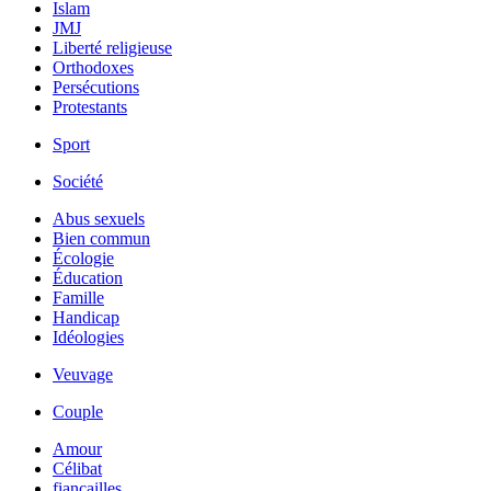
Islam
JMJ
Liberté religieuse
Orthodoxes
Persécutions
Protestants
Sport
Société
Abus sexuels
Bien commun
Écologie
Éducation
Famille
Handicap
Idéologies
Veuvage
Couple
Amour
Célibat
fiancailles