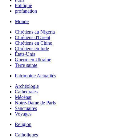
Politique
profanation
Monde
Chrétiens au Nigeria
Chrétiens d'Orient
Chrétiens en Chine
Chrétiens en Inde
États-Unis
Guerre en Ukraine
Terre sainte
Patrimoine Actualités
Archéologie
Cathédrales
Mécénat
Notre-Dame de Paris
Sanctuaires
Voyages
Religion
Catholiques