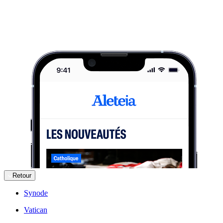
Retour
Synode
Vatican