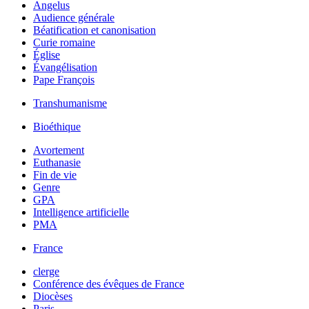
Angelus
Audience générale
Béatification et canonisation
Curie romaine
Église
Évangélisation
Pape François
Transhumanisme
Bioéthique
Avortement
Euthanasie
Fin de vie
Genre
GPA
Intelligence artificielle
PMA
France
clerge
Conférence des évêques de France
Diocèses
Paris