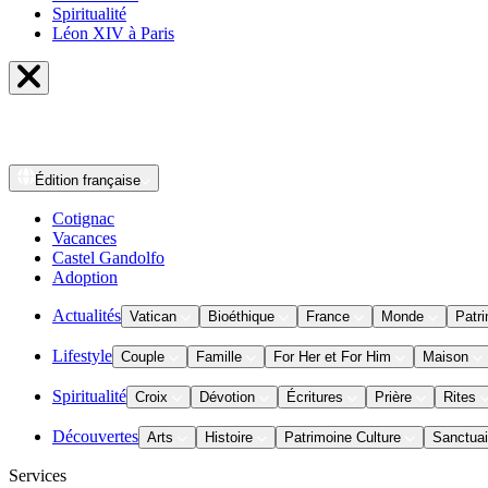
Spiritualité
Léon XIV à Paris
Édition
française
Cotignac
Vacances
Castel Gandolfo
Adoption
Actualités
Vatican
Bioéthique
France
Monde
Patri
Lifestyle
Couple
Famille
For Her et For Him
Maison
Spiritualité
Croix
Dévotion
Écritures
Prière
Rites
Découvertes
Arts
Histoire
Patrimoine Culture
Sanctuai
Services