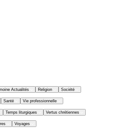
moine Actualités
Religion
Société
Santé
Vie professionnelle
Temps liturgiques
Vertus chrétiennes
res
Voyages