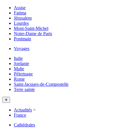
Assise
Fatima
Jérusalem
Lourdes
Mont-Saint-Michel
Notre-Dame de Paris
Pontmain
Voyages
Italie
Jordanie
Malte
Pèlerinage
Rome
Saint-Jacques-de-Compostelle
Terre sainte
✕
Actualités
>
France
Cathédrales