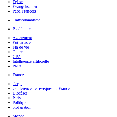
Église
Évangélisation
Pape François
Transhumanisme
Bioéthique
Avortement
Euthanasie
Fin de vie
Genre
GPA
Intelligence artificielle
PMA
France
clerge
Conférence des évêques de France
Diocèses
Paris
Politique
profanation
Monde