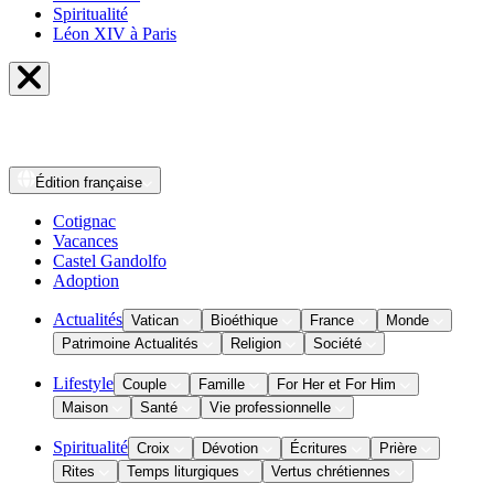
Spiritualité
Léon XIV à Paris
Édition
française
Cotignac
Vacances
Castel Gandolfo
Adoption
Actualités
Vatican
Bioéthique
France
Monde
Patrimoine Actualités
Religion
Société
Lifestyle
Couple
Famille
For Her et For Him
Maison
Santé
Vie professionnelle
Spiritualité
Croix
Dévotion
Écritures
Prière
Rites
Temps liturgiques
Vertus chrétiennes