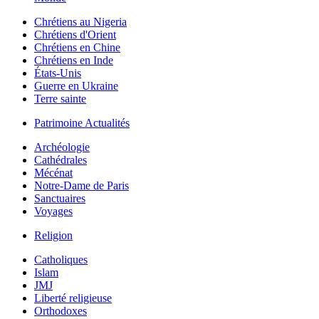
Chrétiens au Nigeria
Chrétiens d'Orient
Chrétiens en Chine
Chrétiens en Inde
États-Unis
Guerre en Ukraine
Terre sainte
Patrimoine Actualités
Archéologie
Cathédrales
Mécénat
Notre-Dame de Paris
Sanctuaires
Voyages
Religion
Catholiques
Islam
JMJ
Liberté religieuse
Orthodoxes