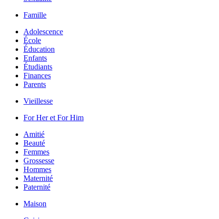
Famille
Adolescence
École
Éducation
Enfants
Étudiants
Finances
Parents
Vieillesse
For Her et For Him
Amitié
Beauté
Femmes
Grossesse
Hommes
Maternité
Paternité
Maison