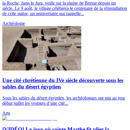
la-Roche, dans le Jura, veille sur la plaine de Bresse depuis un
siècle. Le 9 août, le village célébrera le centenaire de la réinstallation
de cette statue, un anniversaire qui rappelle...
Archéologie
Une cité chrétienne du IVe siècle découverte sous les
sables du désert égyptien
Sous les sables du désert égyptien, les archéologues ont mis au jour
début juillet les vestiges d’une cité...
Arts
[VIDÉO] Le jour où sainte Marthe fit plier la