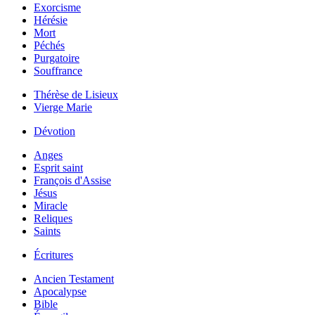
Exorcisme
Hérésie
Mort
Péchés
Purgatoire
Souffrance
Thérèse de Lisieux
Vierge Marie
Dévotion
Anges
Esprit saint
François d'Assise
Jésus
Miracle
Reliques
Saints
Écritures
Ancien Testament
Apocalypse
Bible