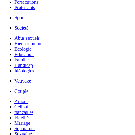
Persécutions
Protestants
Sport
Société
Abus sexuels
Bien commun
Écologie
Éducation
Famille
Handicap
Idéologies
Veuvage
Couple
Amour
Célibat
fiancailles
Fidélité
Mariage
Séparation
Sexualité