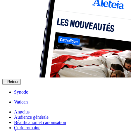
Retour
Synode
Vatican
Angelus
Audience générale
Béatification et canonisation
Curie romaine