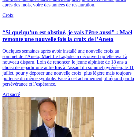
après des mois, voire des années de restauration.
Croix
“Si quelqu’un est obstiné, je vais l’être aussi” : Maël
remonte une nouvelle fois la croix de l’Aneto
Quelques semaines après avoir installé une nouvelle croix au
sommet de l’Aneto, Maël Le Lagadec a découvert qu’elle avait à
nouveau disparu. Loin de renoncer, le jeune alpiniste de 18 ans a
choisi de repartir une autre fois à l’assaut du sommet pyrénéen, le 11
juillet, pour y déposer une nouvelle croix, plus légère mais toujours
porteuse du même symbole. Face à cet acharnement, il répond par la
persévérance et l’espérance.
Art sacré