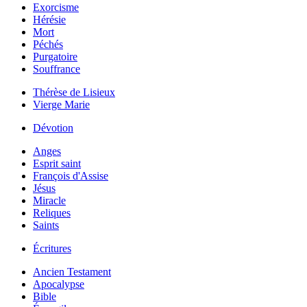
Exorcisme
Hérésie
Mort
Péchés
Purgatoire
Souffrance
Thérèse de Lisieux
Vierge Marie
Dévotion
Anges
Esprit saint
François d'Assise
Jésus
Miracle
Reliques
Saints
Écritures
Ancien Testament
Apocalypse
Bible