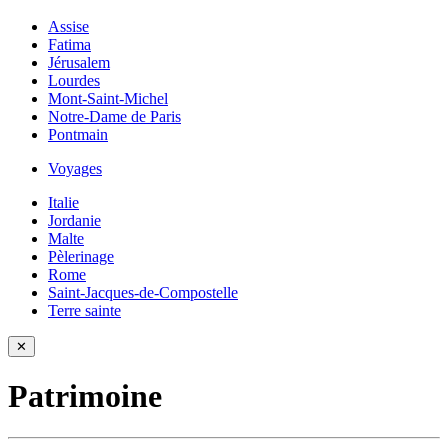
Assise
Fatima
Jérusalem
Lourdes
Mont-Saint-Michel
Notre-Dame de Paris
Pontmain
Voyages
Italie
Jordanie
Malte
Pèlerinage
Rome
Saint-Jacques-de-Compostelle
Terre sainte
✕
Patrimoine