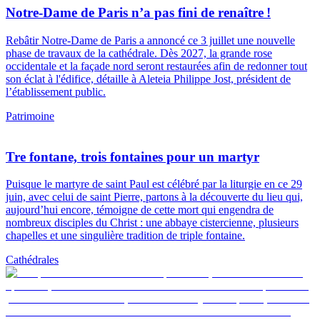
Notre-Dame de Paris n’a pas fini de renaître !
Rebâtir Notre-Dame de Paris a annoncé ce 3 juillet une nouvelle
phase de travaux de la cathédrale. Dès 2027, la grande rose
occidentale et la façade nord seront restaurées afin de redonner tout
son éclat à l'édifice, détaille à Aleteia Philippe Jost, président de
l’établissement public.
Patrimoine
Tre fontane, trois fontaines pour un martyr
Puisque le martyre de saint Paul est célébré par la liturgie en ce 29
juin, avec celui de saint Pierre, partons à la découverte du lieu qui,
aujourd’hui encore, témoigne de cette mort qui engendra de
nombreux disciples du Christ : une abbaye cistercienne, plusieurs
chapelles et une singulière tradition de triple fontaine.
Cathédrales