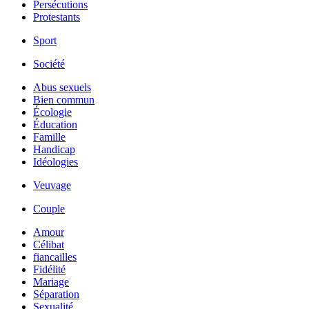
Persécutions
Protestants
Sport
Société
Abus sexuels
Bien commun
Écologie
Éducation
Famille
Handicap
Idéologies
Veuvage
Couple
Amour
Célibat
fiancailles
Fidélité
Mariage
Séparation
Sexualité