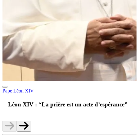
Pape Léon XIV
A
Léon XIV : “La prière est un acte d’espérance”
v