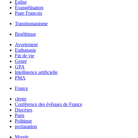
Église
Évangélisation
Pape François
Transhumanisme
Bioéthique
Avortement
Euthanasie
Fin de vie
Genre
GPA
Intelligence artificielle
PMA
France
clerge
Conférence des évêques de France
Diocèses
Paris
Politique
profanation
Monde