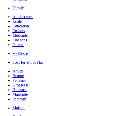
Famille
Adolescence
École
Éducation
Enfants
Étudiants
Finances
Parents
Vieillesse
For Her et For Him
Amitié
Beauté
Femmes
Grossesse
Hommes
Maternité
Paternité
Maison