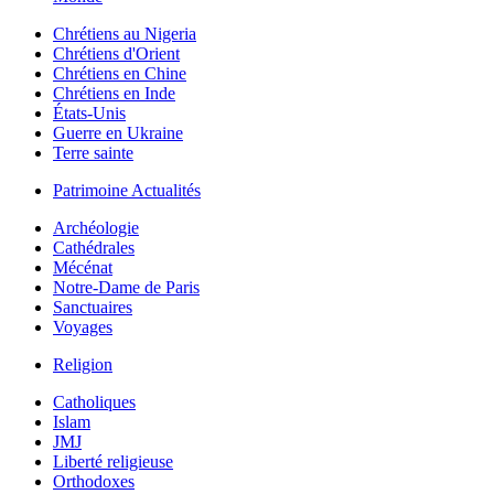
Chrétiens au Nigeria
Chrétiens d'Orient
Chrétiens en Chine
Chrétiens en Inde
États-Unis
Guerre en Ukraine
Terre sainte
Patrimoine Actualités
Archéologie
Cathédrales
Mécénat
Notre-Dame de Paris
Sanctuaires
Voyages
Religion
Catholiques
Islam
JMJ
Liberté religieuse
Orthodoxes