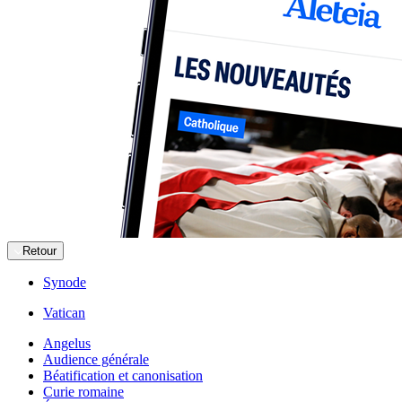
Retour
Synode
Vatican
Angelus
Audience générale
Béatification et canonisation
Curie romaine