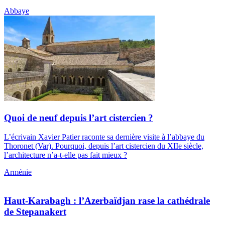
Abbaye
Quoi de neuf depuis l’art cistercien ?
L’écrivain Xavier Patier raconte sa dernière visite à l’abbaye du
Thoronet (Var). Pourquoi, depuis l’art cistercien du XIIe siècle,
l’architecture n’a-t-elle pas fait mieux ?
Arménie
Haut-Karabagh : l’Azerbaïdjan rase la cathédrale
de Stepanakert