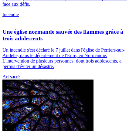
face aux défis.
Incendie
Une église normande sauvée des flammes grâce à
trois adolescents
Un incendie s'est déclaré le 7 juillet dans l'église de Perriers-sur-
Andelle, dans le département de l'Eure, en Normandie.
L'intervention de plusieurs personnes, dont trois adolescents, a
permis d'éviter un désastre.
Art sacré