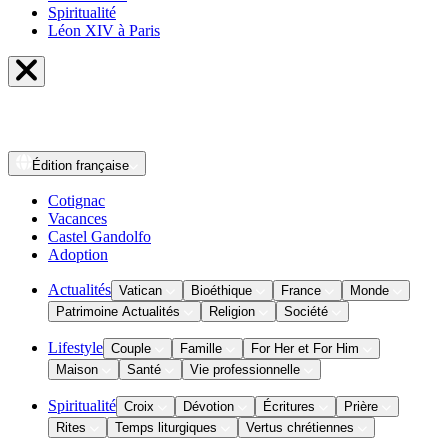
Spiritualité
Léon XIV à Paris
Édition
française
Cotignac
Vacances
Castel Gandolfo
Adoption
Actualités
Vatican
Bioéthique
France
Monde
Patrimoine Actualités
Religion
Société
Lifestyle
Couple
Famille
For Her et For Him
Maison
Santé
Vie professionnelle
Spiritualité
Croix
Dévotion
Écritures
Prière
Rites
Temps liturgiques
Vertus chrétiennes