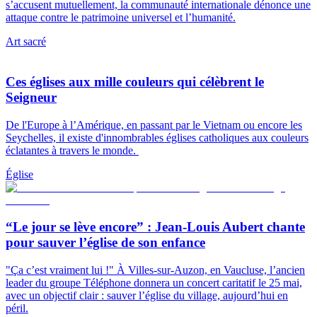
s’accusent mutuellement, la communauté internationale dénonce une
attaque contre le patrimoine universel et l’humanité.
Art sacré
Ces églises aux mille couleurs qui célèbrent le
Seigneur
De l'Europe à l’Amérique, en passant par le Vietnam ou encore les
Seychelles, il existe d'innombrables églises catholiques aux couleurs
éclatantes à travers le monde.
Église
“Le jour se lève encore” : Jean-Louis Aubert chante
pour sauver l’église de son enfance
"Ça c’est vraiment lui !" À Villes-sur-Auzon, en Vaucluse, l’ancien
leader du groupe Téléphone donnera un concert caritatif le 25 mai,
avec un objectif clair : sauver l’église du village, aujourd’hui en
péril.