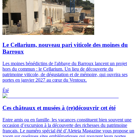
Le Cellarium, nouveau pari viticole des moines du
Barroux
Les moines bénédictins de l'abbaye du Barroux lancent un projet
hors du commun : le Cellarium. Un lieu de découverte du
patrimoine viticole, de dégustation et de mémoire, qui ouvrira ses
portes en janvier 2027 au cœur du Ventoux.
Été
Ces châteaux et musées à (re)découvrir cet été
Entre amis ou en famille, les vacances constituent bien souvent une
occasion d’excursion à la découverte des richesses du patrimoine
français. Le numéro spécial été d’Aleteia Magazine vous propose un
zoom sur quelques sites emblématiques qui rouvrent leurs portes