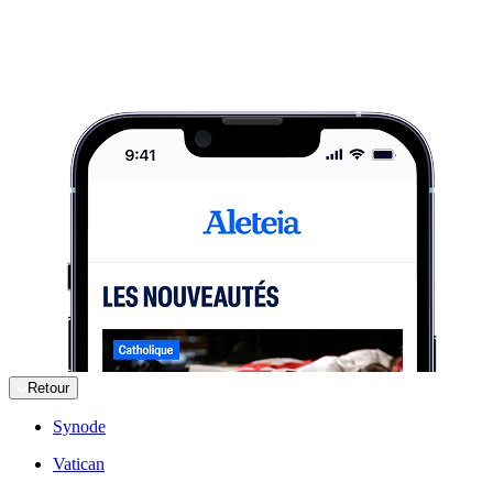
Retour
Synode
Vatican