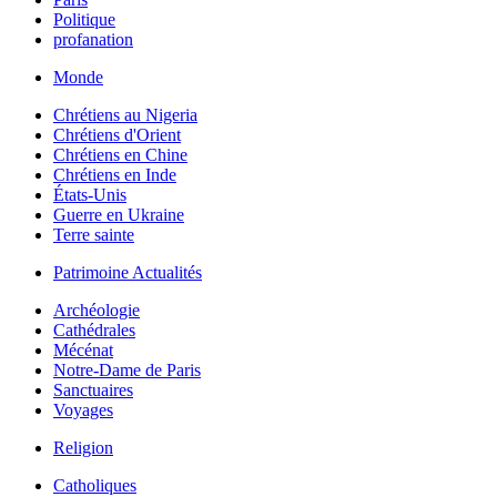
Politique
profanation
Monde
Chrétiens au Nigeria
Chrétiens d'Orient
Chrétiens en Chine
Chrétiens en Inde
États-Unis
Guerre en Ukraine
Terre sainte
Patrimoine Actualités
Archéologie
Cathédrales
Mécénat
Notre-Dame de Paris
Sanctuaires
Voyages
Religion
Catholiques