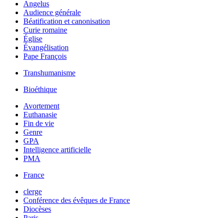
Angelus
Audience générale
Béatification et canonisation
Curie romaine
Église
Évangélisation
Pape François
Transhumanisme
Bioéthique
Avortement
Euthanasie
Fin de vie
Genre
GPA
Intelligence artificielle
PMA
France
clerge
Conférence des évêques de France
Diocèses
Paris