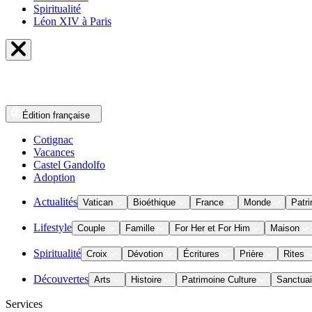
Spiritualité
Léon XIV à Paris
Édition
française
Cotignac
Vacances
Castel Gandolfo
Adoption
Actualités
Vatican
Bioéthique
France
Monde
Patri
Lifestyle
Couple
Famille
For Her et For Him
Maison
Spiritualité
Croix
Dévotion
Écritures
Prière
Rites
Découvertes
Arts
Histoire
Patrimoine Culture
Sanctuai
Services