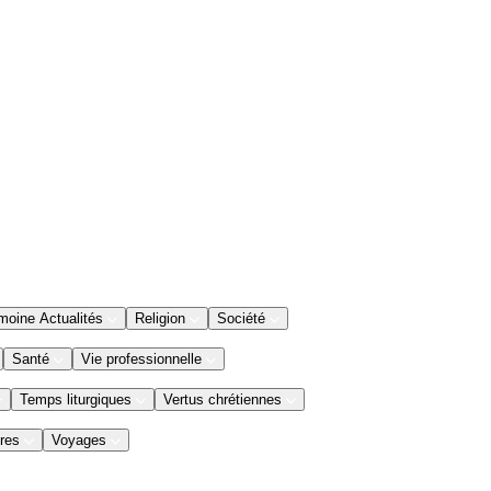
moine Actualités
Religion
Société
Santé
Vie professionnelle
Temps liturgiques
Vertus chrétiennes
res
Voyages