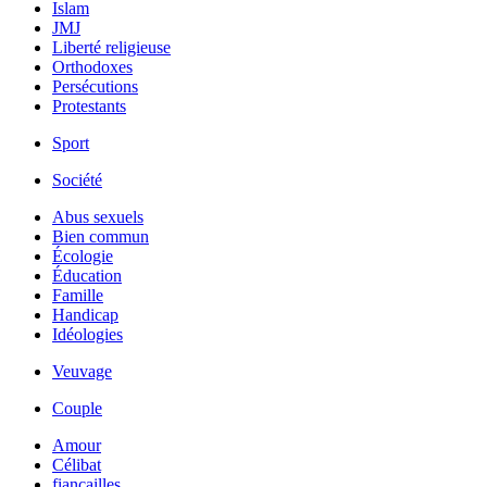
Islam
JMJ
Liberté religieuse
Orthodoxes
Persécutions
Protestants
Sport
Société
Abus sexuels
Bien commun
Écologie
Éducation
Famille
Handicap
Idéologies
Veuvage
Couple
Amour
Célibat
fiancailles