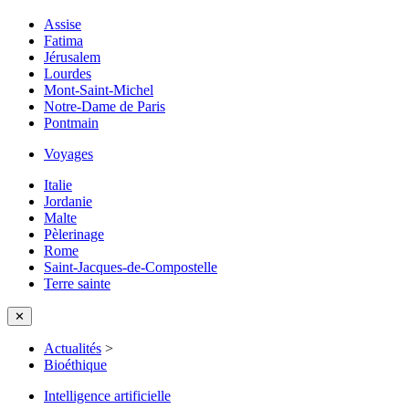
Assise
Fatima
Jérusalem
Lourdes
Mont-Saint-Michel
Notre-Dame de Paris
Pontmain
Voyages
Italie
Jordanie
Malte
Pèlerinage
Rome
Saint-Jacques-de-Compostelle
Terre sainte
✕
Actualités
>
Bioéthique
Intelligence artificielle