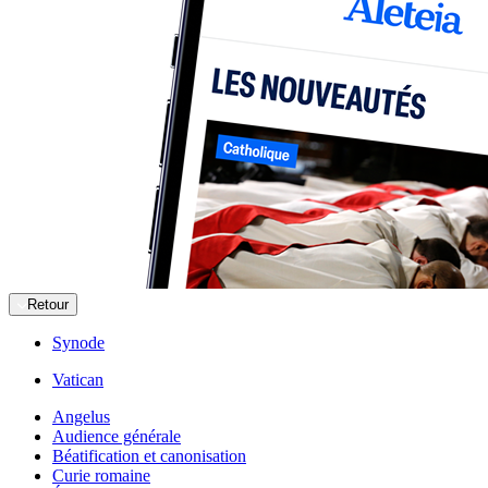
Retour
Synode
Vatican
Angelus
Audience générale
Béatification et canonisation
Curie romaine