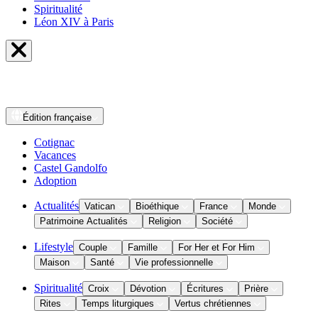
Spiritualité
Léon XIV à Paris
Édition
française
Cotignac
Vacances
Castel Gandolfo
Adoption
Actualités
Vatican
Bioéthique
France
Monde
Patrimoine Actualités
Religion
Société
Lifestyle
Couple
Famille
For Her et For Him
Maison
Santé
Vie professionnelle
Spiritualité
Croix
Dévotion
Écritures
Prière
Rites
Temps liturgiques
Vertus chrétiennes