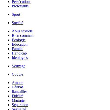
Persécutions
Protestants
Sport
Société
Abus sexuels
Bien commun
Écologie
Éducation
Famille
Handicap
Idéologies
Veuvage
Couple
Amour
Célibat
fiancailles
Fidélité
Mariage
Séparation
Sexualité