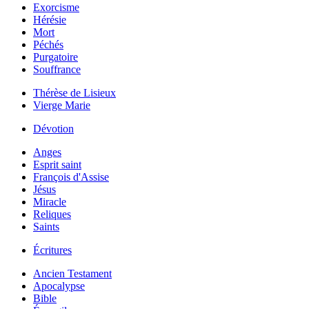
Exorcisme
Hérésie
Mort
Péchés
Purgatoire
Souffrance
Thérèse de Lisieux
Vierge Marie
Dévotion
Anges
Esprit saint
François d'Assise
Jésus
Miracle
Reliques
Saints
Écritures
Ancien Testament
Apocalypse
Bible