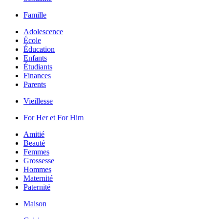
Famille
Adolescence
École
Éducation
Enfants
Étudiants
Finances
Parents
Vieillesse
For Her et For Him
Amitié
Beauté
Femmes
Grossesse
Hommes
Maternité
Paternité
Maison