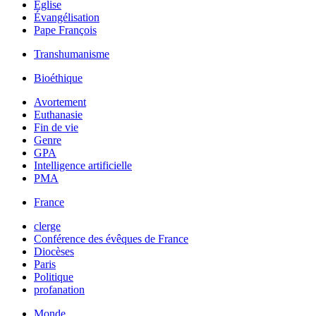
Église
Évangélisation
Pape François
Transhumanisme
Bioéthique
Avortement
Euthanasie
Fin de vie
Genre
GPA
Intelligence artificielle
PMA
France
clerge
Conférence des évêques de France
Diocèses
Paris
Politique
profanation
Monde