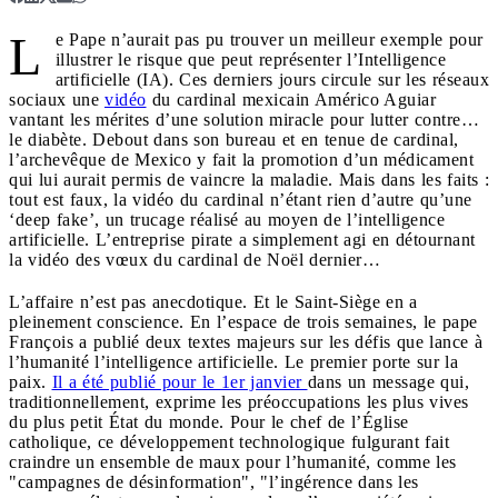
L
e Pape n’aurait pas pu trouver un meilleur exemple pour
illustrer le risque que peut représenter l’Intelligence
artificielle (IA). Ces derniers jours circule sur les réseaux
sociaux une
vidéo
du cardinal mexicain Américo Aguiar
vantant les mérites d’une solution miracle pour lutter contre…
le diabète. Debout dans son bureau et en tenue de cardinal,
l’archevêque de Mexico y fait la promotion d’un médicament
qui lui aurait permis de vaincre la maladie. Mais dans les faits :
tout est faux, la vidéo du cardinal n’étant rien d’autre qu’une
‘deep fake’, un trucage réalisé au moyen de l’intelligence
artificielle. L’entreprise pirate a simplement agi en détournant
la vidéo des vœux du cardinal de Noël dernier…
L’affaire n’est pas anecdotique. Et le Saint-Siège en a
pleinement conscience. En l’espace de trois semaines, le pape
François a publié deux textes majeurs sur les défis que lance à
l’humanité l’intelligence artificielle. Le premier porte sur la
paix.
Il a été publié pour le 1er janvier
dans un message qui,
traditionnellement, exprime les préoccupations les plus vives
du plus petit État du monde. Pour le chef de l’Église
catholique, ce développement technologique fulgurant fait
craindre un ensemble de maux pour l’humanité, comme les
"campagnes de désinformation", "l’ingérence dans les