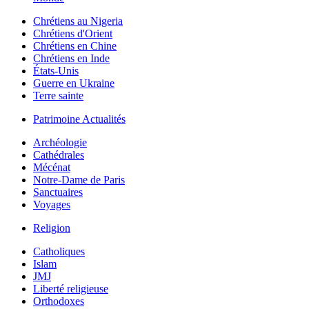
Chrétiens au Nigeria
Chrétiens d'Orient
Chrétiens en Chine
Chrétiens en Inde
États-Unis
Guerre en Ukraine
Terre sainte
Patrimoine Actualités
Archéologie
Cathédrales
Mécénat
Notre-Dame de Paris
Sanctuaires
Voyages
Religion
Catholiques
Islam
JMJ
Liberté religieuse
Orthodoxes