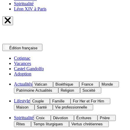
Spiritualité
Léon XIV à Paris
Édition
française
Cotignac
Vacances
Castel Gandolfo
Adoption
Actualités
Vatican
Bioéthique
France
Monde
Patrimoine Actualités
Religion
Société
Lifestyle
Couple
Famille
For Her et For Him
Maison
Santé
Vie professionnelle
Spiritualité
Croix
Dévotion
Écritures
Prière
Rites
Temps liturgiques
Vertus chrétiennes