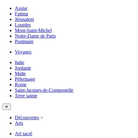
Assise
Fatima
Jérusalem
Lourdes
Mont-Saint-Michel
Notre-Dame de Paris
Pontmain
Voyages
Italie
Jordanie
Malte
Pèlerinage
Rome
Saint-Jacques-de-Compostelle
Terre sainte
✕
Découvertes
>
Arts
Art sacré