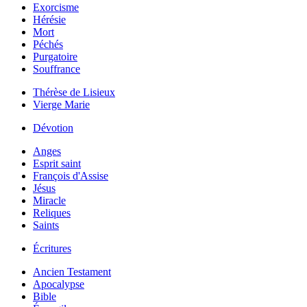
Exorcisme
Hérésie
Mort
Péchés
Purgatoire
Souffrance
Thérèse de Lisieux
Vierge Marie
Dévotion
Anges
Esprit saint
François d'Assise
Jésus
Miracle
Reliques
Saints
Écritures
Ancien Testament
Apocalypse
Bible