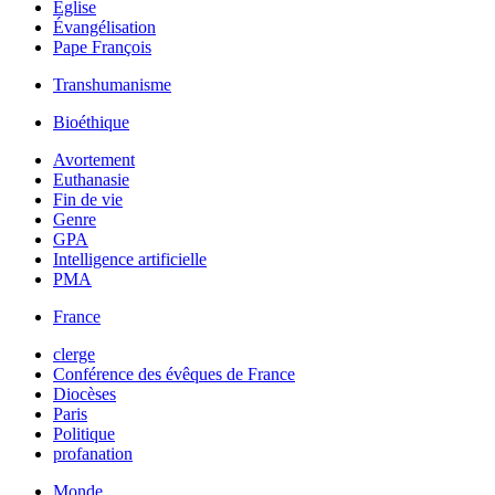
Église
Évangélisation
Pape François
Transhumanisme
Bioéthique
Avortement
Euthanasie
Fin de vie
Genre
GPA
Intelligence artificielle
PMA
France
clerge
Conférence des évêques de France
Diocèses
Paris
Politique
profanation
Monde