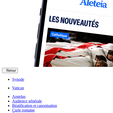
Retour
Synode
Vatican
Angelus
Audience générale
Béatification et canonisation
Curie romaine