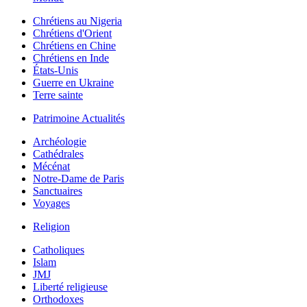
Chrétiens au Nigeria
Chrétiens d'Orient
Chrétiens en Chine
Chrétiens en Inde
États-Unis
Guerre en Ukraine
Terre sainte
Patrimoine Actualités
Archéologie
Cathédrales
Mécénat
Notre-Dame de Paris
Sanctuaires
Voyages
Religion
Catholiques
Islam
JMJ
Liberté religieuse
Orthodoxes