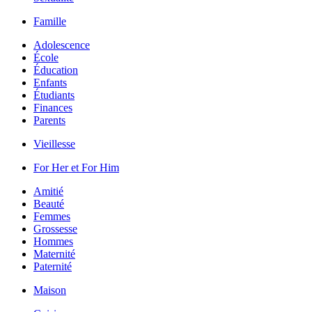
Famille
Adolescence
École
Éducation
Enfants
Étudiants
Finances
Parents
Vieillesse
For Her et For Him
Amitié
Beauté
Femmes
Grossesse
Hommes
Maternité
Paternité
Maison