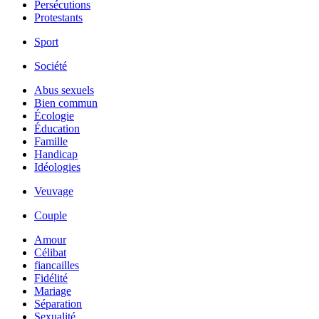
Persécutions
Protestants
Sport
Société
Abus sexuels
Bien commun
Écologie
Éducation
Famille
Handicap
Idéologies
Veuvage
Couple
Amour
Célibat
fiancailles
Fidélité
Mariage
Séparation
Sexualité