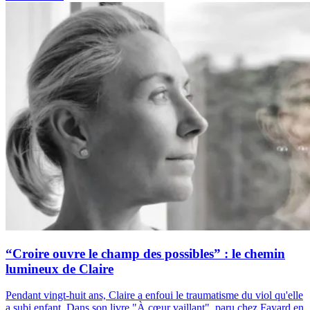
“Croire ouvre le champ des possibles” : le chemin
lumineux de Claire
Pendant vingt-huit ans, Claire a enfoui le traumatisme du viol qu'elle
a subi enfant. Dans son livre "À cœur vaillant", paru chez Fayard en