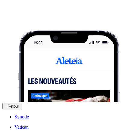
Retour
Synode
Vatican