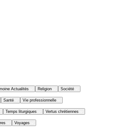
moine Actualités
Religion
Société
Santé
Vie professionnelle
Temps liturgiques
Vertus chrétiennes
res
Voyages