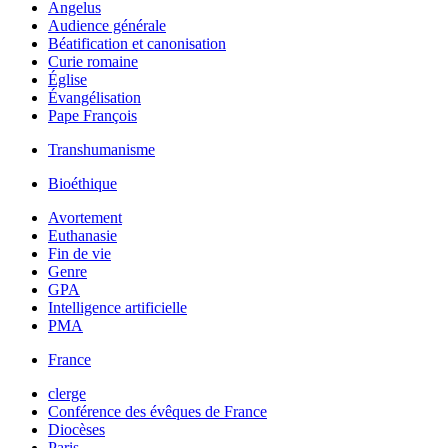
Angelus
Audience générale
Béatification et canonisation
Curie romaine
Église
Évangélisation
Pape François
Transhumanisme
Bioéthique
Avortement
Euthanasie
Fin de vie
Genre
GPA
Intelligence artificielle
PMA
France
clerge
Conférence des évêques de France
Diocèses
Paris