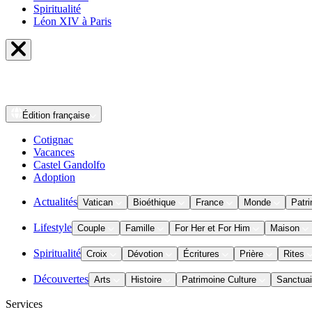
Spiritualité
Léon XIV à Paris
Édition
française
Cotignac
Vacances
Castel Gandolfo
Adoption
Actualités
Vatican
Bioéthique
France
Monde
Patri
Lifestyle
Couple
Famille
For Her et For Him
Maison
Spiritualité
Croix
Dévotion
Écritures
Prière
Rites
Découvertes
Arts
Histoire
Patrimoine Culture
Sanctuai
Services