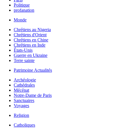
Politique
profanation
Monde
Chrétiens au Nigeria
Chrétiens d'Orient
Chrétiens en Chine
Chrétiens en Inde
États-Unis
Guerre en Ukraine
Terre sainte
Patrimoine Actualités
Archéologie
Cathédrales
Mécénat
Notre-Dame de Paris
Sanctuaires
Voyages
Religion
Catholiques