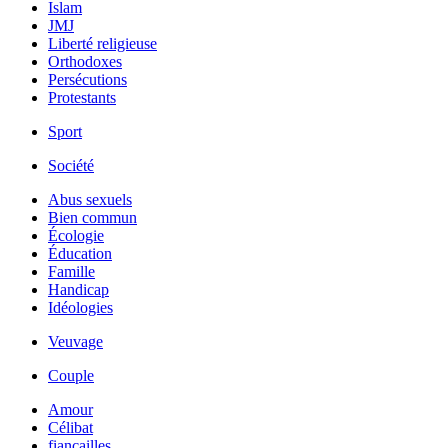
Islam
JMJ
Liberté religieuse
Orthodoxes
Persécutions
Protestants
Sport
Société
Abus sexuels
Bien commun
Écologie
Éducation
Famille
Handicap
Idéologies
Veuvage
Couple
Amour
Célibat
fiancailles