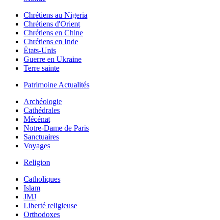
Chrétiens au Nigeria
Chrétiens d'Orient
Chrétiens en Chine
Chrétiens en Inde
États-Unis
Guerre en Ukraine
Terre sainte
Patrimoine Actualités
Archéologie
Cathédrales
Mécénat
Notre-Dame de Paris
Sanctuaires
Voyages
Religion
Catholiques
Islam
JMJ
Liberté religieuse
Orthodoxes