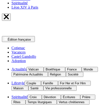
Spiritualité
Léon XIV à Paris
Édition
française
Cotignac
Vacances
Castel Gandolfo
Adoption
Actualités
Vatican
Bioéthique
France
Monde
Patrimoine Actualités
Religion
Société
Lifestyle
Couple
Famille
For Her et For Him
Maison
Santé
Vie professionnelle
Spiritualité
Croix
Dévotion
Écritures
Prière
Rites
Temps liturgiques
Vertus chrétiennes