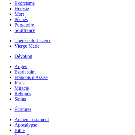
Exorcisme
Hérésie
Mort
Péchés
Purgatoire
Souffrance
Thérèse de Lisieux
Vierge Marie
Dévotion
Anges
Esprit saint
François d'Assise
Jésus
Miracle
Reliques
Saints
Écritures
Ancien Testament
Apocalypse
Bible