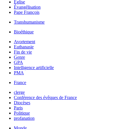
Église
Évangélisation
Pape François
Transhumanisme
Bioéthique
Avortement
Euthanasie
Fin de vie
Genre
GPA
Intelligence artificielle
PMA
France
clerge
Conférence des évêques de France
Diocèses
Paris
Politique
profanation
Monde