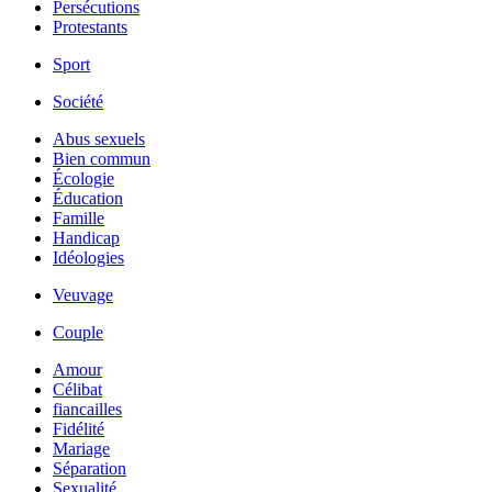
Persécutions
Protestants
Sport
Société
Abus sexuels
Bien commun
Écologie
Éducation
Famille
Handicap
Idéologies
Veuvage
Couple
Amour
Célibat
fiancailles
Fidélité
Mariage
Séparation
Sexualité