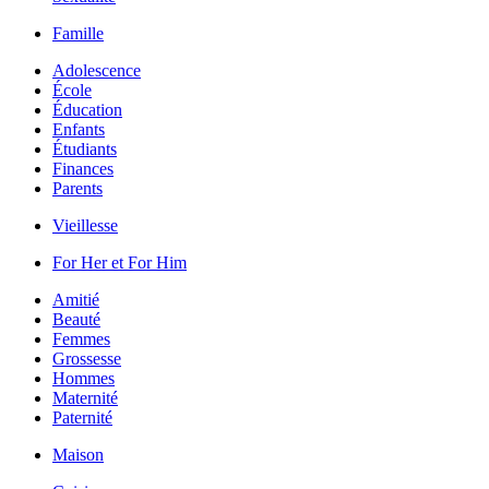
Famille
Adolescence
École
Éducation
Enfants
Étudiants
Finances
Parents
Vieillesse
For Her et For Him
Amitié
Beauté
Femmes
Grossesse
Hommes
Maternité
Paternité
Maison