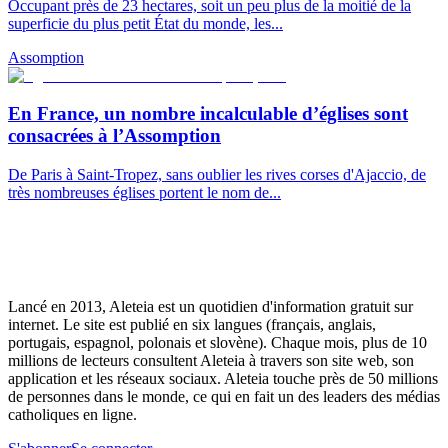
Occupant près de 23 hectares, soit un peu plus de la moitié de la
superficie du plus petit État du monde, les...
Assomption
En France, un nombre incalculable d’églises sont
consacrées à l’Assomption
De Paris à Saint-Tropez, sans oublier les rives corses d'Ajaccio, de
très nombreuses églises portent le nom de...
Lancé en 2013, Aleteia est un quotidien d'information gratuit sur
internet. Le site est publié en six langues (français, anglais,
portugais, espagnol, polonais et slovène). Chaque mois, plus de 10
millions de lecteurs consultent Aleteia à travers son site web, son
application et les réseaux sociaux. Aleteia touche près de 50 millions
de personnes dans le monde, ce qui en fait un des leaders des médias
catholiques en ligne.