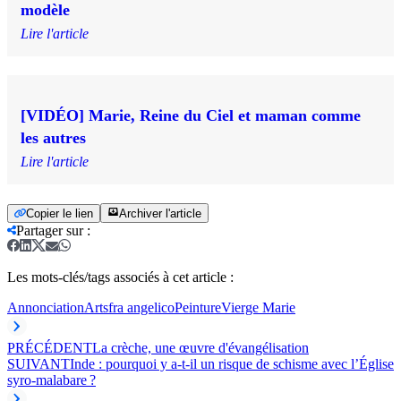
modèle
Lire l'article
[VIDÉO] Marie, Reine du Ciel et maman comme
les autres
Lire l'article
Copier le lien
Archiver l'article
Partager sur
:
Les mots-clés/tags associés à cet article :
Annonciation
Arts
fra angelico
Peinture
Vierge Marie
PRÉCÉDENT
La crèche, une œuvre d'évangélisation
SUIVANT
Inde : pourquoi y a-t-il un risque de schisme avec l’Église
syro-malabare ?