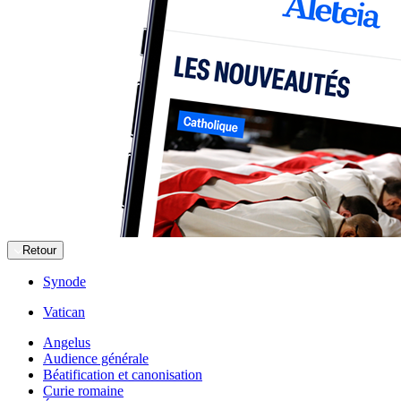
Retour
Synode
Vatican
Angelus
Audience générale
Béatification et canonisation
Curie romaine