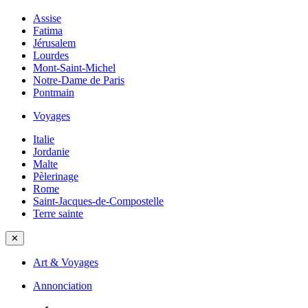
Assise
Fatima
Jérusalem
Lourdes
Mont-Saint-Michel
Notre-Dame de Paris
Pontmain
Voyages
Italie
Jordanie
Malte
Pèlerinage
Rome
Saint-Jacques-de-Compostelle
Terre sainte
✕
Art & Voyages
Annonciation