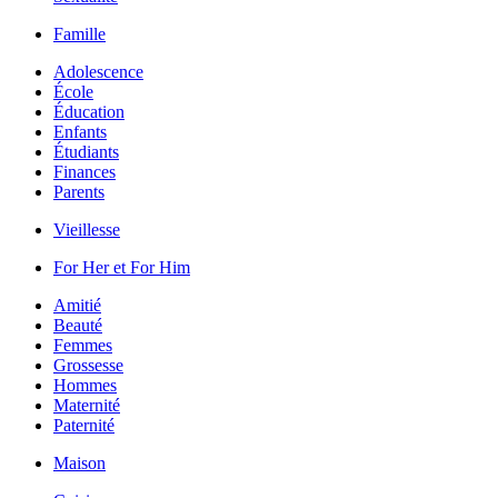
Famille
Adolescence
École
Éducation
Enfants
Étudiants
Finances
Parents
Vieillesse
For Her et For Him
Amitié
Beauté
Femmes
Grossesse
Hommes
Maternité
Paternité
Maison