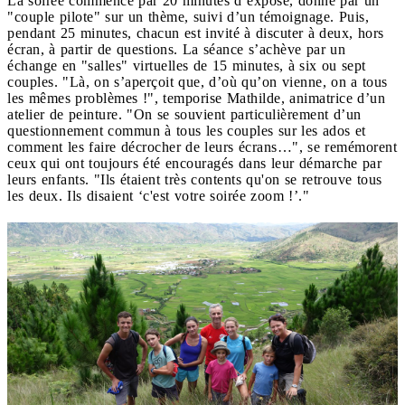
La soirée commence par 20 minutes d’exposé, donné par un
"couple pilote" sur un thème, suivi d’un témoignage. Puis,
pendant 25 minutes, chacun est invité à discuter à deux, hors
écran, à partir de questions. La séance s’achève par un
échange en "salles" virtuelles de 15 minutes, à six ou sept
couples. "Là, on s’aperçoit que, d’où qu’on vienne, on a tous
les mêmes problèmes !", temporise Mathilde, animatrice d’un
atelier de peinture. "On se souvient particulièrement d’un
questionnement commun à tous les couples sur les ados et
comment les faire décrocher de leurs écrans…", se remémorent
ceux qui ont toujours été encouragés dans leur démarche par
leurs enfants. "Ils étaient très contents qu'on se retrouve tous
les deux. Ils disaient ‘c'est votre soirée zoom !’."