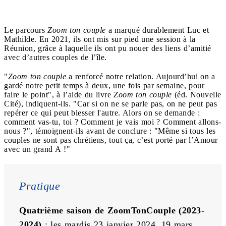
Le parcours
Zoom ton couple
a marqué durablement Luc et
Mathilde. En 2021, ils ont mis sur pied une session à la
Réunion, grâce à laquelle ils ont pu nouer des liens d’amitié
avec d’autres couples de l’île.
"
Zoom ton couple
a
renforcé notre relation. Aujourd’hui on a
gardé notre petit temps à deux, une fois par semaine, pour
faire le point", à l’aide du livre
Zoom ton couple
(éd. Nouvelle
Cité), indiquent-ils. "Car si on ne se parle pas, on ne peut pas
repérer ce qui peut blesser l'autre. Alors on se demande :
comment vas-tu, toi ? Comment je vais moi ? Comment allons-
nous ?", témoignent-ils avant de conclure : "Même si tous les
couples ne sont pas chrétiens, tout ça, c’est porté par l’Amour
avec un grand A !"
Pratique
Quatrième saison de ZoomTonCouple (2023-
2024)
 : les mardis 23 janvier 2024, 19 mars 