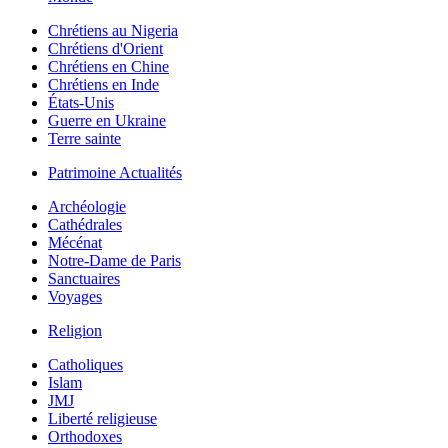
Chrétiens au Nigeria
Chrétiens d'Orient
Chrétiens en Chine
Chrétiens en Inde
États-Unis
Guerre en Ukraine
Terre sainte
Patrimoine Actualités
Archéologie
Cathédrales
Mécénat
Notre-Dame de Paris
Sanctuaires
Voyages
Religion
Catholiques
Islam
JMJ
Liberté religieuse
Orthodoxes