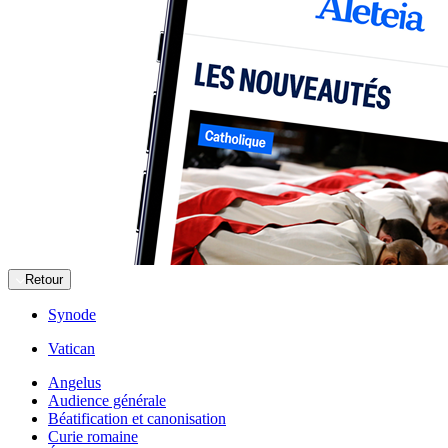
Retour
Synode
Vatican
Angelus
Audience générale
Béatification et canonisation
Curie romaine