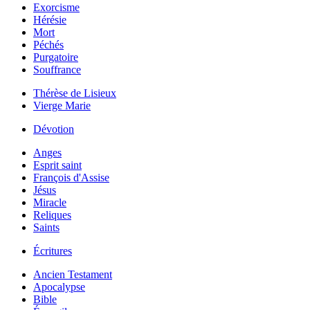
Exorcisme
Hérésie
Mort
Péchés
Purgatoire
Souffrance
Thérèse de Lisieux
Vierge Marie
Dévotion
Anges
Esprit saint
François d'Assise
Jésus
Miracle
Reliques
Saints
Écritures
Ancien Testament
Apocalypse
Bible