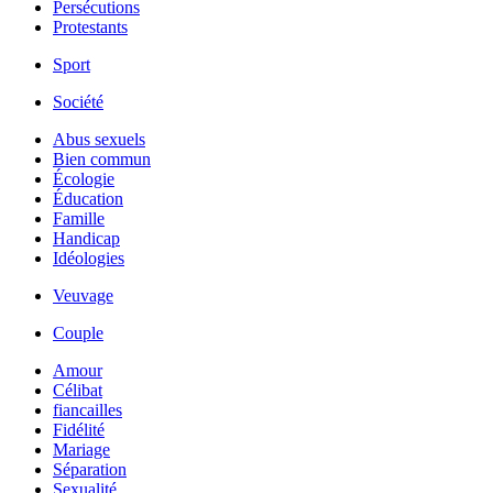
Persécutions
Protestants
Sport
Société
Abus sexuels
Bien commun
Écologie
Éducation
Famille
Handicap
Idéologies
Veuvage
Couple
Amour
Célibat
fiancailles
Fidélité
Mariage
Séparation
Sexualité