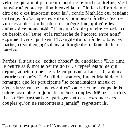
vélo, ce qui aurait pu être un motif de reproche autrefois, s’est
transformé en acceptation bienveillante. "Je fais l'effort de me
dire que c’est important pour lui", confie Mathilde qui pendant
ce temps-là s’occupe des enfants. Son besoin à elle, c’est de
voir ses amies. Un besoin qu’a intégré Luc, qui gère les
enfants à ce moment-là. "L'enjeu, c'est de prendre conscience
du besoin de l'autre, et la recherche de l’accord entre nous"
expriment ceux qui lisent l’Évangile du jour à deux tous les
matins, et sont engagés dans la liturgie des enfants de leur
paroisse.
Parfois, il s’agit de "petites choses" du quotidien : "Luc aime
le beurre salé, moi le beurre doux", a repéré Mathilde qui
depuis, achète du beurre salé en pensant à Luc. "On a deux
beurriers séparés !". Au fil des séances, Luc et Mathilde ont
remarqué que les participants "se connaissaient mieux et
s’enrichissaient les uns les autres" car le dernier temps de la
soirée rassemble toujours les mêmes couples. Même si parfois,
il a pu être frustrant de "partager tant de choses avec des
couples qu’on ne rencontrerait jamais", regrettent-ils.
Tout ça, c’est porté par l’Amour avec un grand A !