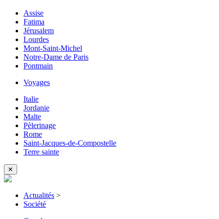
Assise
Fatima
Jérusalem
Lourdes
Mont-Saint-Michel
Notre-Dame de Paris
Pontmain
Voyages
Italie
Jordanie
Malte
Pèlerinage
Rome
Saint-Jacques-de-Compostelle
Terre sainte
✕
Actualités
>
Société