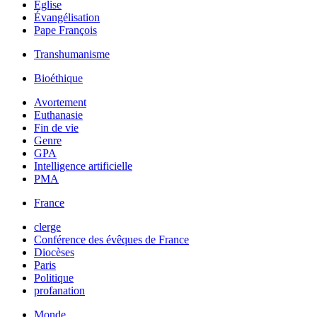
Église
Évangélisation
Pape François
Transhumanisme
Bioéthique
Avortement
Euthanasie
Fin de vie
Genre
GPA
Intelligence artificielle
PMA
France
clerge
Conférence des évêques de France
Diocèses
Paris
Politique
profanation
Monde