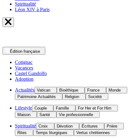
Spiritualité
Léon XIV à Paris
Édition
française
Cotignac
Vacances
Castel Gandolfo
Adoption
Actualités
Vatican
Bioéthique
France
Monde
Patrimoine Actualités
Religion
Société
Lifestyle
Couple
Famille
For Her et For Him
Maison
Santé
Vie professionnelle
Spiritualité
Croix
Dévotion
Écritures
Prière
Rites
Temps liturgiques
Vertus chrétiennes