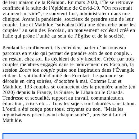
de leur maison de la Réunion. En mars 2020, l’île se retrouve
confinée à la suite de l’épidémie de Covid-19. "On ressentait
vraiment un vide", se souvient Luc, administrateur dans une
clinique. Avant la pandémie, soucieux de prendre soin de leur
couple, Luc et Mathilde "suivaient déjà une démarche pour les
couples" au sein des Focolari, un mouvement ecclésial créé en
Italie qui prône l’unité au sein de l’Église et de la société.
Pendant le confinement, ils entendent parler d’un nouveau
parcours en visio qui permet de prendre soin de son couple...
en restant chez soi. Ils décident de s’y inscrire. Créée par trois
couples membres engagés dans le mouvement des Focolari, la
session
Zoom ton couple
puise son inspiration dans l’Évangile
et dans la spiritualité d'unité des Focolari. Le parcours se
déroule en cinq soirées, d’octobre à mai. Comme Luc et
Mathilde, 133 couples se connectent dès la première année (en
2020) depuis la France, la Suisse, le Liban ou le Canada.
Tendresse et sexualité, rapport au travail, communication,
éducation, crises etc… Tous les sujets sont abordés sans tabou.
L’outil a été conçu pour tous, croyants ou non. "Mais les
organisateurs prient avant chaque soirée", précisent Luc et
Mathilde.