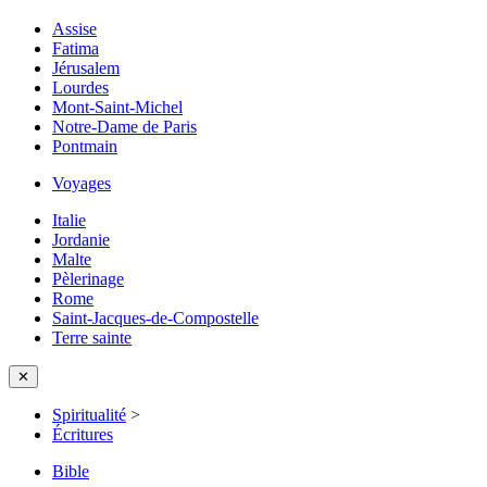
Assise
Fatima
Jérusalem
Lourdes
Mont-Saint-Michel
Notre-Dame de Paris
Pontmain
Voyages
Italie
Jordanie
Malte
Pèlerinage
Rome
Saint-Jacques-de-Compostelle
Terre sainte
✕
Spiritualité
>
Écritures
Bible