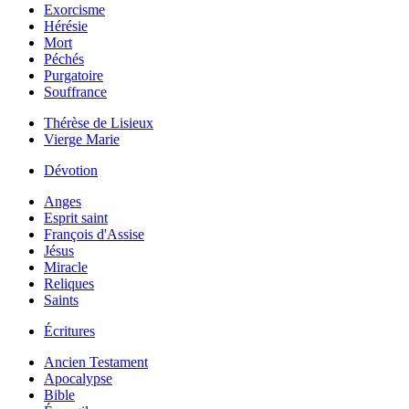
Exorcisme
Hérésie
Mort
Péchés
Purgatoire
Souffrance
Thérèse de Lisieux
Vierge Marie
Dévotion
Anges
Esprit saint
François d'Assise
Jésus
Miracle
Reliques
Saints
Écritures
Ancien Testament
Apocalypse
Bible