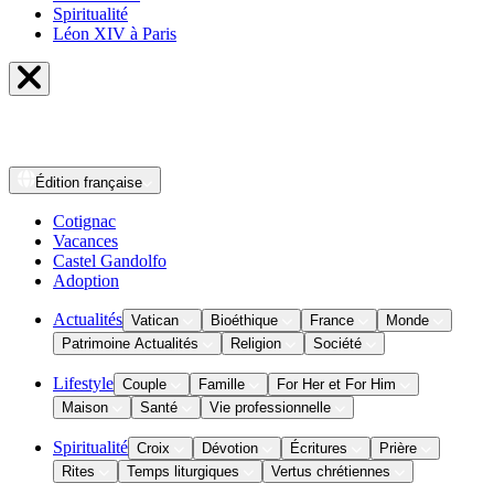
Spiritualité
Léon XIV à Paris
Édition
française
Cotignac
Vacances
Castel Gandolfo
Adoption
Actualités
Vatican
Bioéthique
France
Monde
Patrimoine Actualités
Religion
Société
Lifestyle
Couple
Famille
For Her et For Him
Maison
Santé
Vie professionnelle
Spiritualité
Croix
Dévotion
Écritures
Prière
Rites
Temps liturgiques
Vertus chrétiennes