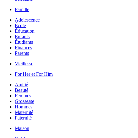
Famille
Adolescence
École
Éducation
Enfants
Étudiants
Finances
Parents
Vieillesse
For Her et For Him
Amitié
Beauté
Femmes
Grossesse
Hommes
Maternité
Paternité
Maison