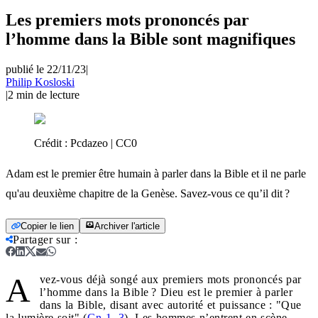
Les premiers mots prononcés par
l’homme dans la Bible sont magnifiques
publié le 22/11/23
|
Philip Kosloski
|
2
min de lecture
Crédit :
Pcdazeo | CC0
Adam est le premier être humain à parler dans la Bible et il ne parle
qu'au deuxième chapitre de la Genèse. Savez-vous ce qu’il dit ?
Copier le lien
Archiver l'article
Partager sur
:
A
vez-vous déjà songé aux premiers mots prononcés par
l’homme dans la Bible ? Dieu est le premier à parler
dans la Bible, disant avec autorité et puissance : "Que
la lumière soit" (
Gn 1, 3
). Les hommes n’entrent en scène