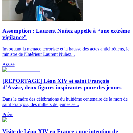
Assomption : Laurent Nuñez appelle à “une extrême
vigilance”
Invoquant la menace terroriste et la hausse des actes antichrétiens, le
ministre de l'Intérieur Laurent Nuñez...
Assise
[REPORTAGE] Léon XIV et saint François
d’Assise, deux figures inspirantes pour des jeunes
Dans le cadre des célébrations du huitième centenaire de la mort de
saint François, des milliers de jeunes se...
Prière
Visite de Léon XIV en France : une intention de