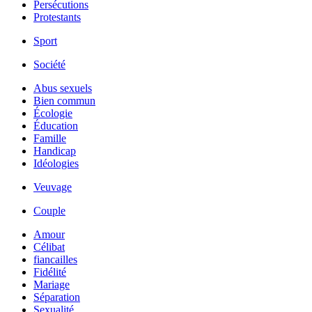
Persécutions
Protestants
Sport
Société
Abus sexuels
Bien commun
Écologie
Éducation
Famille
Handicap
Idéologies
Veuvage
Couple
Amour
Célibat
fiancailles
Fidélité
Mariage
Séparation
Sexualité