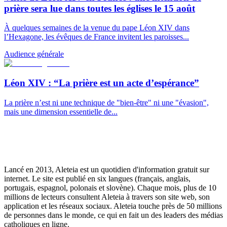
prière sera lue dans toutes les églises le 15 août
À quelques semaines de la venue du pape Léon XIV dans
l’Hexagone, les évêques de France invitent les paroisses...
Audience générale
Léon XIV : “La prière est un acte d’espérance”
La prière n’est ni une technique de "bien-être" ni une "évasion",
mais une dimension essentielle de...
Lancé en 2013, Aleteia est un quotidien d'information gratuit sur
internet. Le site est publié en six langues (français, anglais,
portugais, espagnol, polonais et slovène). Chaque mois, plus de 10
millions de lecteurs consultent Aleteia à travers son site web, son
application et les réseaux sociaux. Aleteia touche près de 50 millions
de personnes dans le monde, ce qui en fait un des leaders des médias
catholiques en ligne.