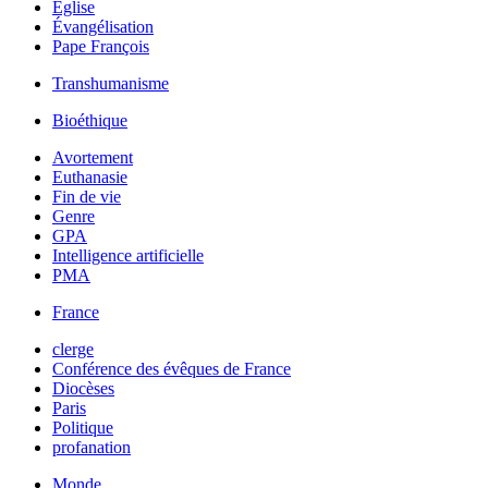
Église
Évangélisation
Pape François
Transhumanisme
Bioéthique
Avortement
Euthanasie
Fin de vie
Genre
GPA
Intelligence artificielle
PMA
France
clerge
Conférence des évêques de France
Diocèses
Paris
Politique
profanation
Monde