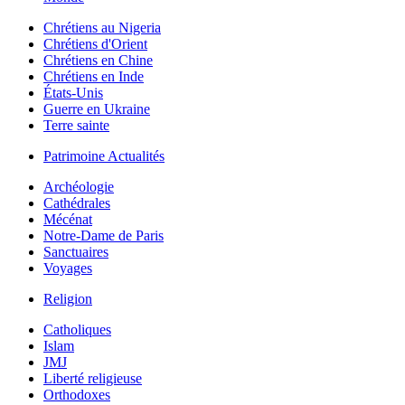
Chrétiens au Nigeria
Chrétiens d'Orient
Chrétiens en Chine
Chrétiens en Inde
États-Unis
Guerre en Ukraine
Terre sainte
Patrimoine Actualités
Archéologie
Cathédrales
Mécénat
Notre-Dame de Paris
Sanctuaires
Voyages
Religion
Catholiques
Islam
JMJ
Liberté religieuse
Orthodoxes