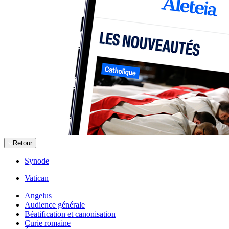
Retour
Synode
Vatican
Angelus
Audience générale
Béatification et canonisation
Curie romaine