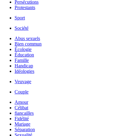
Persécutions
Protestants
Sport
Société
Abus sexuels
Bien commun
Écologie
Éducation
Famille
Handicap
Idéologies
Veuvage
Couple
Amour
Célibat
fiancailles
Fidélité
Mariage
Séparation
Sexualité