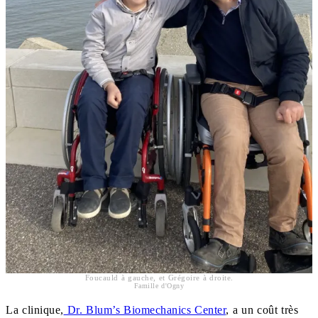
Foucauld à gauche, et Grégoire à droite.
Famille d'Ogny
La clinique,
Dr. Blum’s Biomechanics Center
, a un coût très