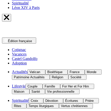
Spiritualité
Léon XIV à Paris
Édition
française
Cotignac
Vacances
Castel Gandolfo
Adoption
Actualités
Vatican
Bioéthique
France
Monde
Patrimoine Actualités
Religion
Société
Lifestyle
Couple
Famille
For Her et For Him
Maison
Santé
Vie professionnelle
Spiritualité
Croix
Dévotion
Écritures
Prière
Rites
Temps liturgiques
Vertus chrétiennes