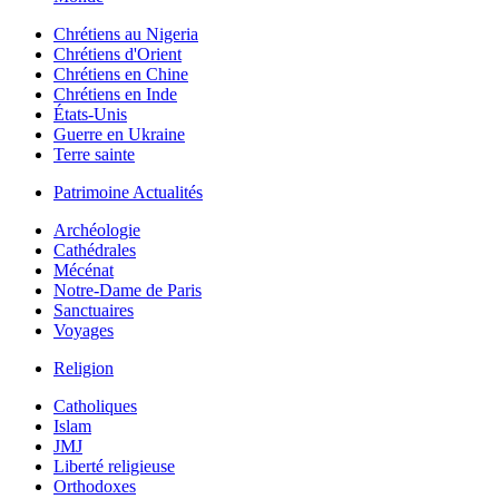
Chrétiens au Nigeria
Chrétiens d'Orient
Chrétiens en Chine
Chrétiens en Inde
États-Unis
Guerre en Ukraine
Terre sainte
Patrimoine Actualités
Archéologie
Cathédrales
Mécénat
Notre-Dame de Paris
Sanctuaires
Voyages
Religion
Catholiques
Islam
JMJ
Liberté religieuse
Orthodoxes