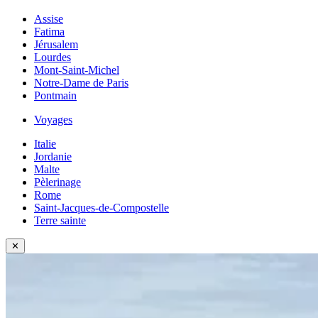
Assise
Fatima
Jérusalem
Lourdes
Mont-Saint-Michel
Notre-Dame de Paris
Pontmain
Voyages
Italie
Jordanie
Malte
Pèlerinage
Rome
Saint-Jacques-de-Compostelle
Terre sainte
✕