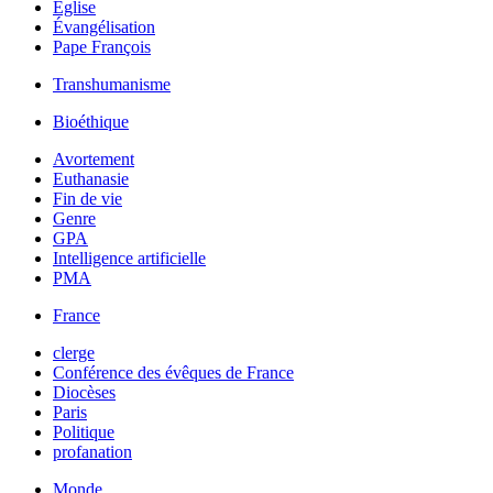
Église
Évangélisation
Pape François
Transhumanisme
Bioéthique
Avortement
Euthanasie
Fin de vie
Genre
GPA
Intelligence artificielle
PMA
France
clerge
Conférence des évêques de France
Diocèses
Paris
Politique
profanation
Monde