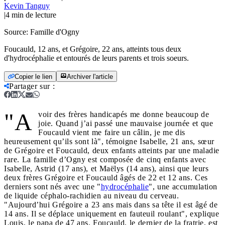
Kevin Tanguy
|
4
min de lecture
Source:
Famille d'Ogny
Foucauld, 12 ans, et Grégoire, 22 ans, atteints tous deux
d'hydrocéphalie et entourés de leurs parents et trois soeurs.
Copier le lien
Archiver l'article
Partager sur
:
"A
voir des frères handicapés me donne beaucoup de
joie. Quand j’ai passé une mauvaise journée et que
Foucauld vient me faire un câlin, je me dis
heureusement qu’ils sont là", témoigne Isabelle, 21 ans, sœur
de Grégoire et Foucauld, deux enfants atteints par une maladie
rare. La famille d’Ogny est composée de cinq enfants avec
Isabelle, Astrid (17 ans), et Maëlys (14 ans), ainsi que leurs
deux frères Grégoire et Foucauld âgés de 22 et 12 ans. Ces
derniers sont nés avec une "
hydrocéphalie
", une accumulation
de liquide céphalo-rachidien au niveau du cerveau.
"Aujourd’hui Grégoire a 23 ans mais dans sa tête il est âgé de
14 ans. Il se déplace uniquement en fauteuil roulant", explique
Louis, le papa de 47 ans. Foucauld, le dernier de la fratrie, est