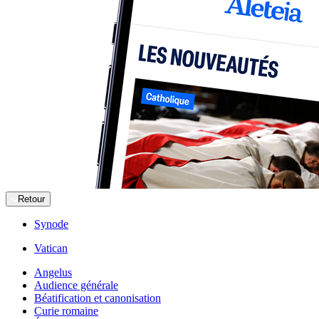
Retour
Synode
Vatican
Angelus
Audience générale
Béatification et canonisation
Curie romaine