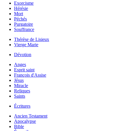
Exorcisme
Hérésie
Mort
Péchés
Purgatoire
Souffrance
Thérèse de Lisieux
Vierge Marie
Dévotion
Anges
Esprit saint
François d'Assise
Jésus
Miracle
Reliques
Saints
Écritures
Ancien Testament
Apocalypse
Bible