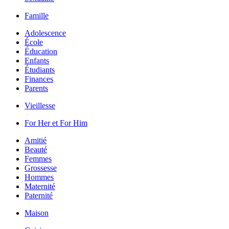
Famille
Adolescence
École
Éducation
Enfants
Étudiants
Finances
Parents
Vieillesse
For Her et For Him
Amitié
Beauté
Femmes
Grossesse
Hommes
Maternité
Paternité
Maison