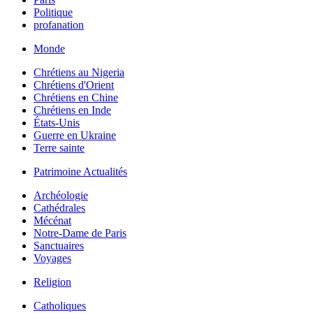
Politique
profanation
Monde
Chrétiens au Nigeria
Chrétiens d'Orient
Chrétiens en Chine
Chrétiens en Inde
États-Unis
Guerre en Ukraine
Terre sainte
Patrimoine Actualités
Archéologie
Cathédrales
Mécénat
Notre-Dame de Paris
Sanctuaires
Voyages
Religion
Catholiques