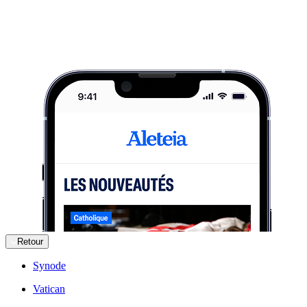
Retour
Synode
Vatican