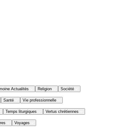
moine Actualités
Religion
Société
Santé
Vie professionnelle
Temps liturgiques
Vertus chrétiennes
res
Voyages