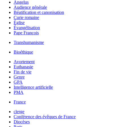
Angelus
Audience générale
Béatification et canonisation
Curie romaine
Église
Évangélisation
Pape François
Transhumanisme
Bioéthique
Avortement
Euthanasie
Fin de vie
Genre
GPA
Intelligence artificielle
PMA
France
clerge
Conférence des évêques de France
Diocèses
Paris