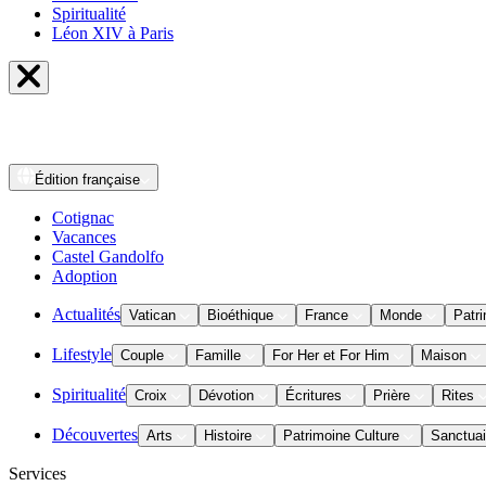
Spiritualité
Léon XIV à Paris
Édition
française
Cotignac
Vacances
Castel Gandolfo
Adoption
Actualités
Vatican
Bioéthique
France
Monde
Patri
Lifestyle
Couple
Famille
For Her et For Him
Maison
Spiritualité
Croix
Dévotion
Écritures
Prière
Rites
Découvertes
Arts
Histoire
Patrimoine Culture
Sanctuai
Services