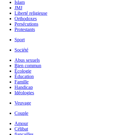
Islam
JMJ
Liberté religieuse
Orthodoxes
Persécutions
Protestants
Sport
Société
Abus sexuels
Bien commun
Écologie
Éducation
Famille
Handicap
Idéologies
Veuvage
Couple
Amour
Célibat
fiancailles