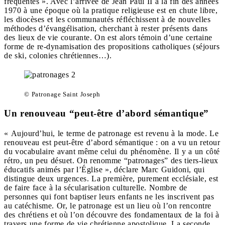
fréquentés ». Avec l’arrivée de Jean Paul II à la fin des années
1970 à une époque où la pratique religieuse est en chute libre,
les diocèses et les communautés réfléchissent à de nouvelles
méthodes d’évangélisation, cherchant à rester présents dans
des lieux de vie courante. On est alors témoin d’une certaine
forme de re-dynamisation des propositions catholiques (séjours
de ski, colonies chrétiennes…).
© Patronage Saint Joseph
Un renouveau “peut-être d’abord sémantique”
« Aujourd’hui, le terme de patronage est revenu à la mode. Le
renouveau est peut-être d’abord sémantique : on a vu un retour
du vocabulaire avant même celui du phénomène. Il y a un côté
rétro, un peu désuet. On renomme “patronages” des tiers-lieux
éducatifs animés par l’Église », déclare Marc Guidoni, qui
distingue deux urgences. La première, purement ecclésiale, est
de faire face à la sécularisation culturelle. Nombre de
personnes qui font baptiser leurs enfants ne les inscrivent pas
au catéchisme. Or, le patronage est un lieu où l’on rencontre
des chrétiens et où l’on découvre des fondamentaux de la foi à
travers une forme de vie chrétienne apostolique. La seconde