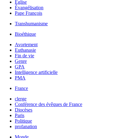
Église
Évangélisation
Pape François
Transhumanisme
Bioéthique
Avortement
Euthanasie
Fin de vie
Genre
GPA
Intelligence artificielle
PMA
France
clerge
Conférence des évêques de France
Diocèses
Paris
Politique
profanation
Monde