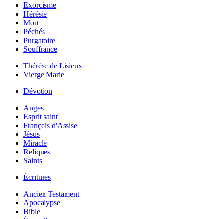
Exorcisme
Hérésie
Mort
Péchés
Purgatoire
Souffrance
Thérèse de Lisieux
Vierge Marie
Dévotion
Anges
Esprit saint
François d'Assise
Jésus
Miracle
Reliques
Saints
Écritures
Ancien Testament
Apocalypse
Bible