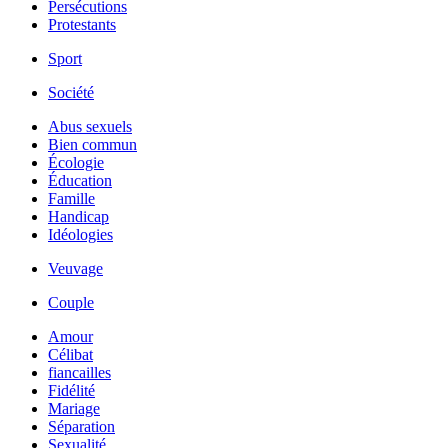
Persécutions
Protestants
Sport
Société
Abus sexuels
Bien commun
Écologie
Éducation
Famille
Handicap
Idéologies
Veuvage
Couple
Amour
Célibat
fiancailles
Fidélité
Mariage
Séparation
Sexualité