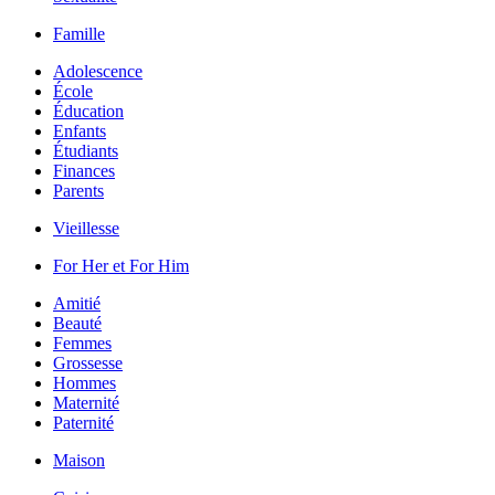
Famille
Adolescence
École
Éducation
Enfants
Étudiants
Finances
Parents
Vieillesse
For Her et For Him
Amitié
Beauté
Femmes
Grossesse
Hommes
Maternité
Paternité
Maison