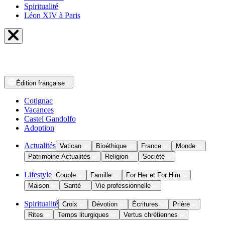
Spiritualité
Léon XIV à Paris
Édition
française
Cotignac
Vacances
Castel Gandolfo
Adoption
Actualités
Vatican
Bioéthique
France
Monde
Patrimoine Actualités
Religion
Société
Lifestyle
Couple
Famille
For Her et For Him
Maison
Santé
Vie professionnelle
Spiritualité
Croix
Dévotion
Écritures
Prière
Rites
Temps liturgiques
Vertus chrétiennes