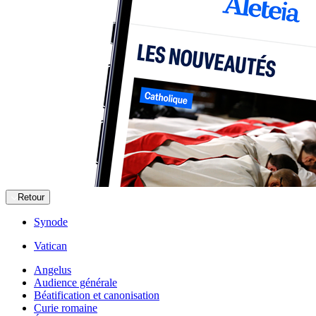
Retour
Synode
Vatican
Angelus
Audience générale
Béatification et canonisation
Curie romaine