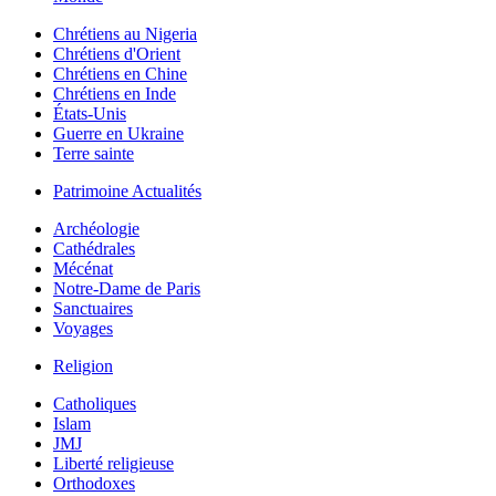
Chrétiens au Nigeria
Chrétiens d'Orient
Chrétiens en Chine
Chrétiens en Inde
États-Unis
Guerre en Ukraine
Terre sainte
Patrimoine Actualités
Archéologie
Cathédrales
Mécénat
Notre-Dame de Paris
Sanctuaires
Voyages
Religion
Catholiques
Islam
JMJ
Liberté religieuse
Orthodoxes