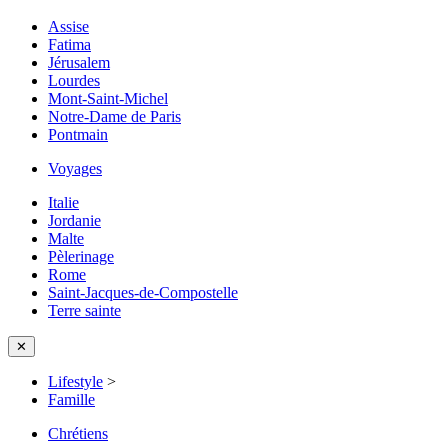
Assise
Fatima
Jérusalem
Lourdes
Mont-Saint-Michel
Notre-Dame de Paris
Pontmain
Voyages
Italie
Jordanie
Malte
Pèlerinage
Rome
Saint-Jacques-de-Compostelle
Terre sainte
✕
Lifestyle
>
Famille
Chrétiens