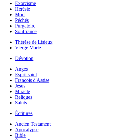
Exorcisme
Hérésie
Mort
Péchés
Purgatoire
Souffrance
Thérèse de Lisieux
Vierge Marie
Dévotion
Anges
Esprit saint
François d'Assise
Jésus
Miracle
Reliques
Saints
Écritures
Ancien Testament
Apocalypse
Bible