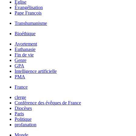
Église
Évangélisation
Pape François
Transhumanisme
Bioéthique
Avortement
Euthanasie
Fin de vie
Genre
GPA
Intelligence artificielle
PMA
France
clerge
Conférence des évêques de France
Diocèses
Paris
Politique
profanation
Monde