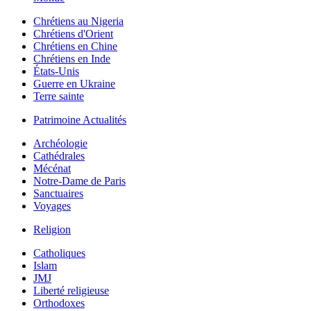
Chrétiens au Nigeria
Chrétiens d'Orient
Chrétiens en Chine
Chrétiens en Inde
États-Unis
Guerre en Ukraine
Terre sainte
Patrimoine Actualités
Archéologie
Cathédrales
Mécénat
Notre-Dame de Paris
Sanctuaires
Voyages
Religion
Catholiques
Islam
JMJ
Liberté religieuse
Orthodoxes