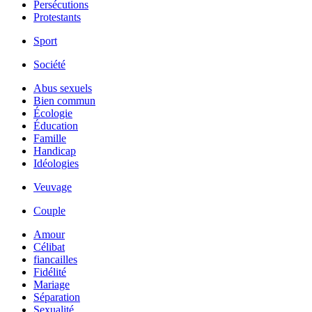
Persécutions
Protestants
Sport
Société
Abus sexuels
Bien commun
Écologie
Éducation
Famille
Handicap
Idéologies
Veuvage
Couple
Amour
Célibat
fiancailles
Fidélité
Mariage
Séparation
Sexualité