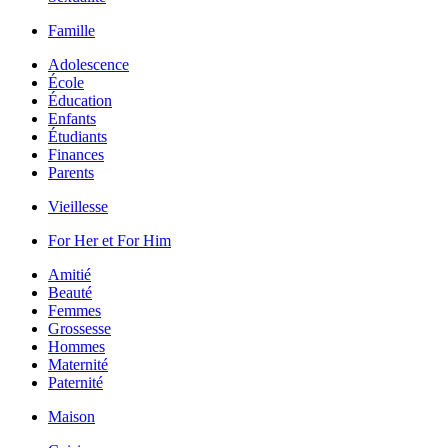
Famille
Adolescence
École
Éducation
Enfants
Étudiants
Finances
Parents
Vieillesse
For Her et For Him
Amitié
Beauté
Femmes
Grossesse
Hommes
Maternité
Paternité
Maison