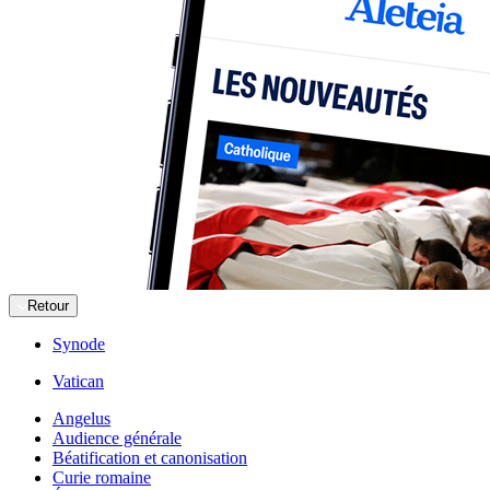
Retour
Synode
Vatican
Angelus
Audience générale
Béatification et canonisation
Curie romaine