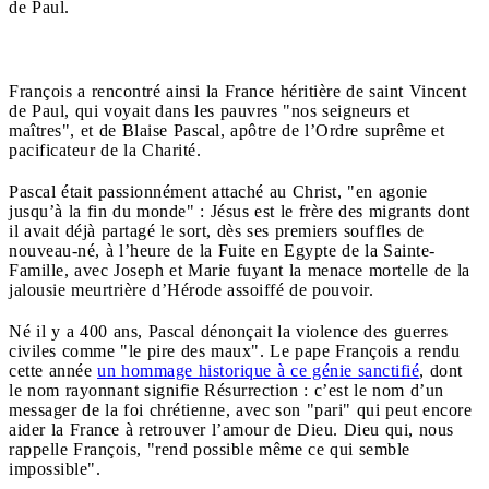
de Paul.
François a rencontré ainsi la France héritière de saint Vincent
de Paul, qui voyait dans les pauvres "nos seigneurs et
maîtres",
et de Blaise Pascal, apôtre de l’Ordre suprême et
pacificateur de la Charité.
Pascal était passionnément attaché au Christ, "en agonie
jusqu’à la fin du monde" : Jésus est le frère des migrants dont
il avait déjà partagé le sort, dès ses premiers souffles de
nouveau-né, à l’heure de la Fuite en Egypte de la Sainte-
Famille, avec Joseph et Marie fuyant la menace mortelle de la
jalousie meurtrière d’Hérode assoiffé de pouvoir.
Né il y a 400 ans, Pascal dénonçait la violence des guerres
civiles comme "le pire des maux". Le pape François a rendu
cette année
un hommage historique à ce génie sanctifié
, dont
le nom rayonnant signifie Résurrection : c’est le nom d’un
messager de la foi chrétienne, avec son "pari" qui peut encore
aider la France à retrouver l’amour de Dieu. Dieu qui, nous
rappelle François, "rend possible même ce qui semble
impossible".