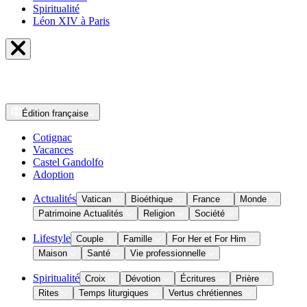
Spiritualité
Léon XIV à Paris
Édition
française
Cotignac
Vacances
Castel Gandolfo
Adoption
Actualités
Vatican
Bioéthique
France
Monde
Patrimoine Actualités
Religion
Société
Lifestyle
Couple
Famille
For Her et For Him
Maison
Santé
Vie professionnelle
Spiritualité
Croix
Dévotion
Écritures
Prière
Rites
Temps liturgiques
Vertus chrétiennes