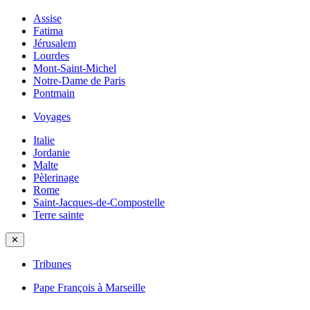
Assise
Fatima
Jérusalem
Lourdes
Mont-Saint-Michel
Notre-Dame de Paris
Pontmain
Voyages
Italie
Jordanie
Malte
Pèlerinage
Rome
Saint-Jacques-de-Compostelle
Terre sainte
✕
Tribunes
Pape François à Marseille