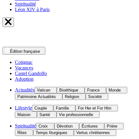
Spiritualité
Léon XIV à Paris
Édition
française
Cotignac
Vacances
Castel Gandolfo
Adoption
Actualités
Vatican
Bioéthique
France
Monde
Patrimoine Actualités
Religion
Société
Lifestyle
Couple
Famille
For Her et For Him
Maison
Santé
Vie professionnelle
Spiritualité
Croix
Dévotion
Écritures
Prière
Rites
Temps liturgiques
Vertus chrétiennes