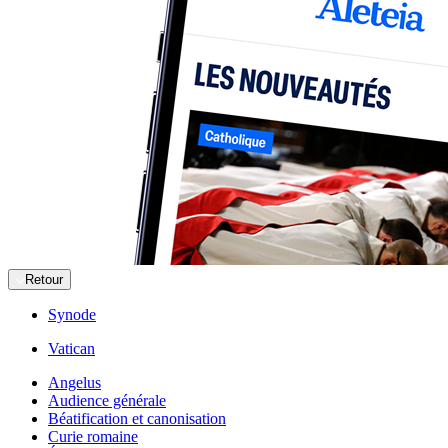
Retour
Synode
Vatican
Angelus
Audience générale
Béatification et canonisation
Curie romaine