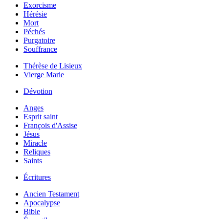
Exorcisme
Hérésie
Mort
Péchés
Purgatoire
Souffrance
Thérèse de Lisieux
Vierge Marie
Dévotion
Anges
Esprit saint
François d'Assise
Jésus
Miracle
Reliques
Saints
Écritures
Ancien Testament
Apocalypse
Bible