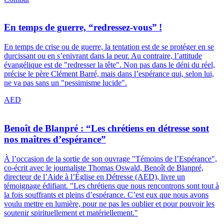
En temps de guerre, “redressez-vous” !
En temps de crise ou de guerre, la tentation est de se protéger en se
durcissant ou en s’enivrant dans la peur. Au contraire, l’attitude
évangélique est de "redresser la tête". Non pas dans le déni du réel,
précise le père Clément Barré, mais dans l’espérance qui, selon lui,
ne va pas sans un "pessimisme lucide".
AED
Benoît de Blanpré : “Les chrétiens en détresse sont
nos maîtres d’espérance”
À l’occasion de la sortie de son ouvrage "Témoins de l’Espérance",
co-écrit avec le journaliste Thomas Oswald, Benoît de Blanpré,
directeur de l’Aide à l’Église en Détresse (AED), livre un
témoignage édifiant. "Les chrétiens que nous rencontrons sont tout à
la fois souffrants et pleins d’espérance. C’est eux que nous avons
voulu mettre en lumière, pour ne pas les oublier et pour pouvoir les
soutenir spirituellement et matériellement."