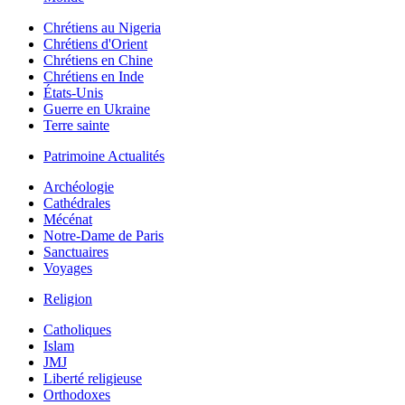
Chrétiens au Nigeria
Chrétiens d'Orient
Chrétiens en Chine
Chrétiens en Inde
États-Unis
Guerre en Ukraine
Terre sainte
Patrimoine Actualités
Archéologie
Cathédrales
Mécénat
Notre-Dame de Paris
Sanctuaires
Voyages
Religion
Catholiques
Islam
JMJ
Liberté religieuse
Orthodoxes