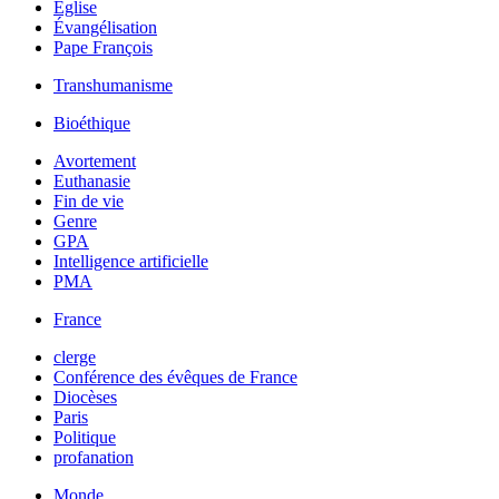
Église
Évangélisation
Pape François
Transhumanisme
Bioéthique
Avortement
Euthanasie
Fin de vie
Genre
GPA
Intelligence artificielle
PMA
France
clerge
Conférence des évêques de France
Diocèses
Paris
Politique
profanation
Monde