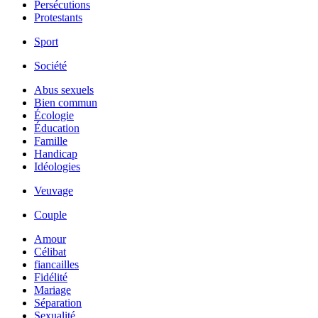
Persécutions
Protestants
Sport
Société
Abus sexuels
Bien commun
Écologie
Éducation
Famille
Handicap
Idéologies
Veuvage
Couple
Amour
Célibat
fiancailles
Fidélité
Mariage
Séparation
Sexualité