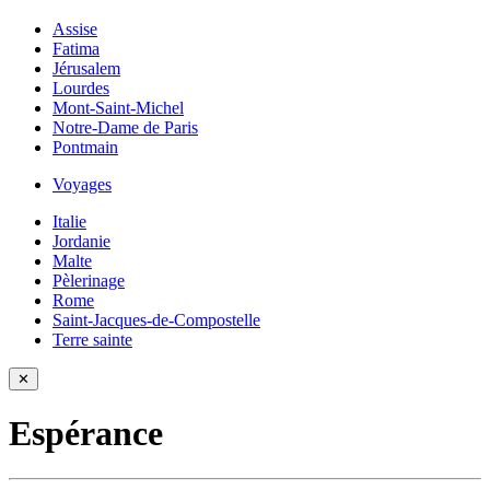
Assise
Fatima
Jérusalem
Lourdes
Mont-Saint-Michel
Notre-Dame de Paris
Pontmain
Voyages
Italie
Jordanie
Malte
Pèlerinage
Rome
Saint-Jacques-de-Compostelle
Terre sainte
✕
Espérance