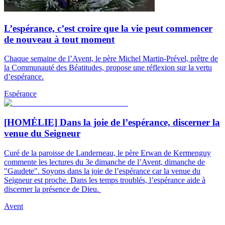
L’espérance, c’est croire que la vie peut commencer
de nouveau à tout moment
Chaque semaine de l’Avent, le père Michel Martin-Prével, prêtre de
la Communauté des Béatitudes, propose une réflexion sur la vertu
d’espérance.
Espérance
[HOMÉLIE] Dans la joie de l’espérance, discerner la
venue du Seigneur
Curé de la paroisse de Landerneau, le père Erwan de Kermenguy
commente les lectures du 3e dimanche de l’Avent, dimanche de
"Gaudete". Soyons dans la joie de l’espérance car la venue du
Seigneur est proche. Dans les temps troublés, l’espérance aide à
discerner la présence de Dieu.
Avent