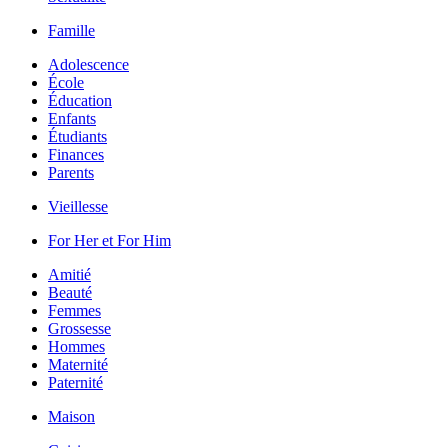
Famille
Adolescence
École
Éducation
Enfants
Étudiants
Finances
Parents
Vieillesse
For Her et For Him
Amitié
Beauté
Femmes
Grossesse
Hommes
Maternité
Paternité
Maison