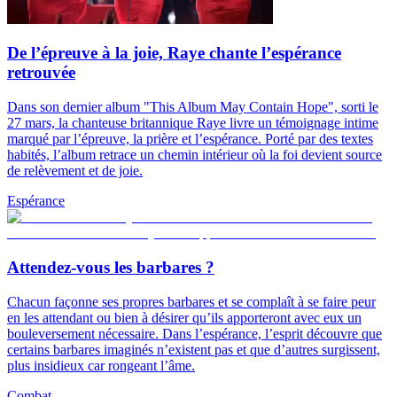
De l’épreuve à la joie, Raye chante l’espérance
retrouvée
Dans son dernier album "This Album May Contain Hope", sorti le
27 mars, la chanteuse britannique Raye livre un témoignage intime
marqué par l’épreuve, la prière et l’espérance. Porté par des textes
habités, l’album retrace un chemin intérieur où la foi devient source
de relèvement et de joie.
Espérance
Attendez-vous les barbares ?
Chacun façonne ses propres barbares et se complaît à se faire peur
en les attendant ou bien à désirer qu’ils apporteront avec eux un
bouleversement nécessaire. Dans l’espérance, l’esprit découvre que
certains barbares imaginés n’existent pas et que d’autres surgissent,
plus insidieux car rongeant l’âme.
Combat