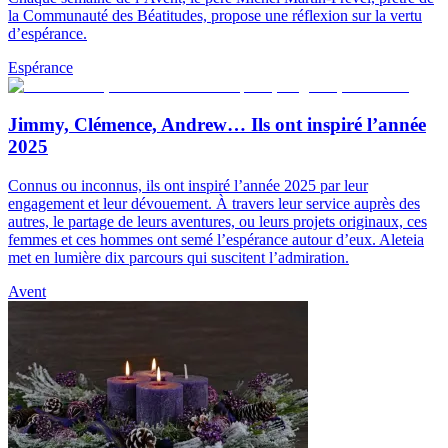
la Communauté des Béatitudes, propose une réflexion sur la vertu
d’espérance.
Espérance
Jimmy, Clémence, Andrew… Ils ont inspiré l’année
2025
Connus ou inconnus, ils ont inspiré l’année 2025 par leur
engagement et leur dévouement. À travers leur service auprès des
autres, le partage de leurs aventures, ou leurs projets originaux, ces
femmes et ces hommes ont semé l’espérance autour d’eux. Aleteia
met en lumière dix parcours qui suscitent l’admiration.
Avent