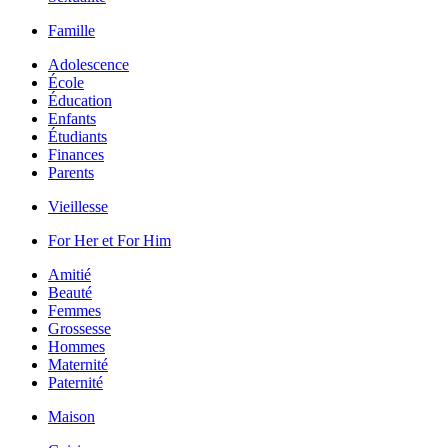
Famille
Adolescence
École
Éducation
Enfants
Étudiants
Finances
Parents
Vieillesse
For Her et For Him
Amitié
Beauté
Femmes
Grossesse
Hommes
Maternité
Paternité
Maison