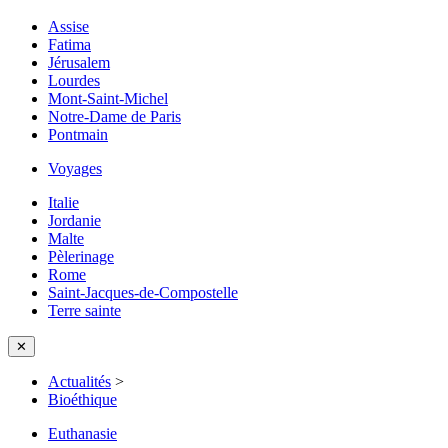
Assise
Fatima
Jérusalem
Lourdes
Mont-Saint-Michel
Notre-Dame de Paris
Pontmain
Voyages
Italie
Jordanie
Malte
Pèlerinage
Rome
Saint-Jacques-de-Compostelle
Terre sainte
✕
Actualités
>
Bioéthique
Euthanasie