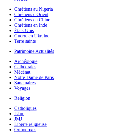
Chrétiens au Nigeria
Chrétiens d'Orient
Chrétiens en Chine
Chrétiens en Inde
États-Unis
Guerre en Ukraine
Terre sainte
Patrimoine Actualités
Archéologie
Cathédrales
Mécénat
Notre-Dame de Paris
Sanctuaires
Voyages
Religion
Catholiques
Islam
JMJ
Liberté religieuse
Orthodoxes