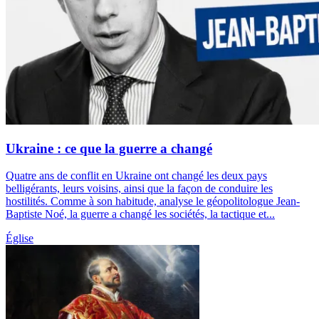
Ukraine : ce que la guerre a changé
Quatre ans de conflit en Ukraine ont changé les deux pays
belligérants, leurs voisins, ainsi que la façon de conduire les
hostilités. Comme à son habitude, analyse le géopolitologue Jean-
Baptiste Noé, la guerre a changé les sociétés, la tactique et...
Église