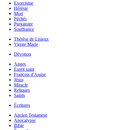
Exorcisme
Hérésie
Mort
Péchés
Purgatoire
Souffrance
Thérèse de Lisieux
Vierge Marie
Dévotion
Anges
Esprit saint
François d'Assise
Jésus
Miracle
Reliques
Saints
Écritures
Ancien Testament
Apocalypse
Bible