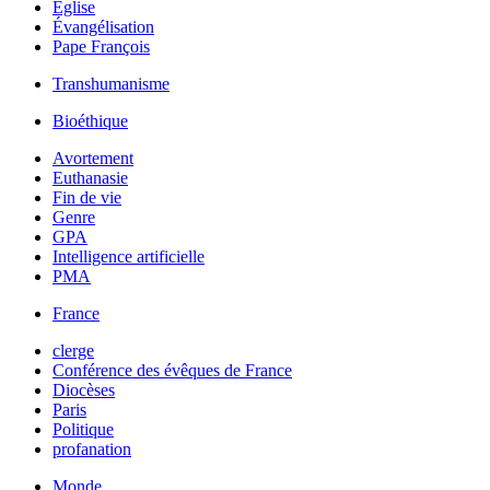
Église
Évangélisation
Pape François
Transhumanisme
Bioéthique
Avortement
Euthanasie
Fin de vie
Genre
GPA
Intelligence artificielle
PMA
France
clerge
Conférence des évêques de France
Diocèses
Paris
Politique
profanation
Monde