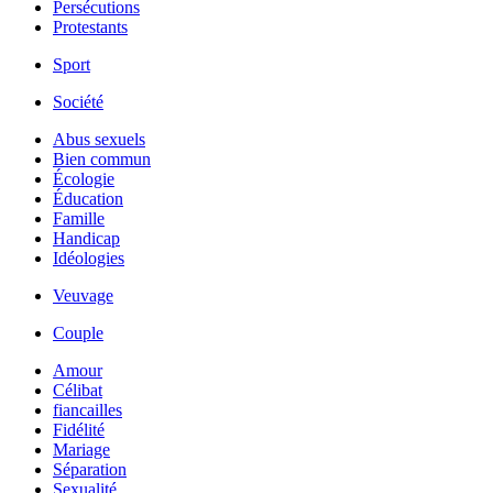
Persécutions
Protestants
Sport
Société
Abus sexuels
Bien commun
Écologie
Éducation
Famille
Handicap
Idéologies
Veuvage
Couple
Amour
Célibat
fiancailles
Fidélité
Mariage
Séparation
Sexualité