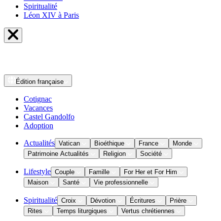
Spiritualité
Léon XIV à Paris
Édition
française
Cotignac
Vacances
Castel Gandolfo
Adoption
Actualités
Vatican
Bioéthique
France
Monde
Patrimoine Actualités
Religion
Société
Lifestyle
Couple
Famille
For Her et For Him
Maison
Santé
Vie professionnelle
Spiritualité
Croix
Dévotion
Écritures
Prière
Rites
Temps liturgiques
Vertus chrétiennes