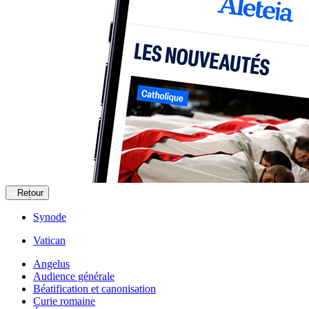
Retour
Synode
Vatican
Angelus
Audience générale
Béatification et canonisation
Curie romaine