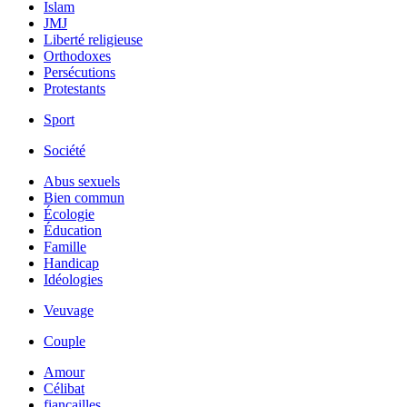
Islam
JMJ
Liberté religieuse
Orthodoxes
Persécutions
Protestants
Sport
Société
Abus sexuels
Bien commun
Écologie
Éducation
Famille
Handicap
Idéologies
Veuvage
Couple
Amour
Célibat
fiancailles