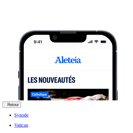
Retour
Synode
Vatican