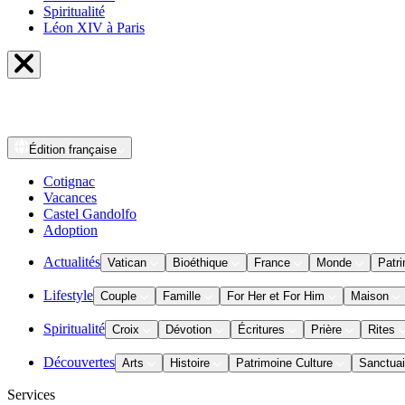
Spiritualité
Léon XIV à Paris
Édition
française
Cotignac
Vacances
Castel Gandolfo
Adoption
Actualités
Vatican
Bioéthique
France
Monde
Patri
Lifestyle
Couple
Famille
For Her et For Him
Maison
Spiritualité
Croix
Dévotion
Écritures
Prière
Rites
Découvertes
Arts
Histoire
Patrimoine Culture
Sanctuai
Services