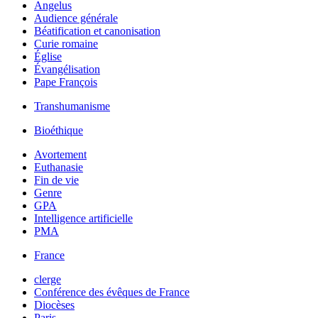
Angelus
Audience générale
Béatification et canonisation
Curie romaine
Église
Évangélisation
Pape François
Transhumanisme
Bioéthique
Avortement
Euthanasie
Fin de vie
Genre
GPA
Intelligence artificielle
PMA
France
clerge
Conférence des évêques de France
Diocèses
Paris