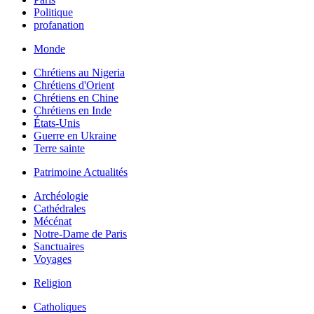
Politique
profanation
Monde
Chrétiens au Nigeria
Chrétiens d'Orient
Chrétiens en Chine
Chrétiens en Inde
États-Unis
Guerre en Ukraine
Terre sainte
Patrimoine Actualités
Archéologie
Cathédrales
Mécénat
Notre-Dame de Paris
Sanctuaires
Voyages
Religion
Catholiques