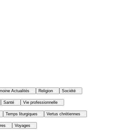
moine Actualités
Religion
Société
Santé
Vie professionnelle
Temps liturgiques
Vertus chrétiennes
res
Voyages