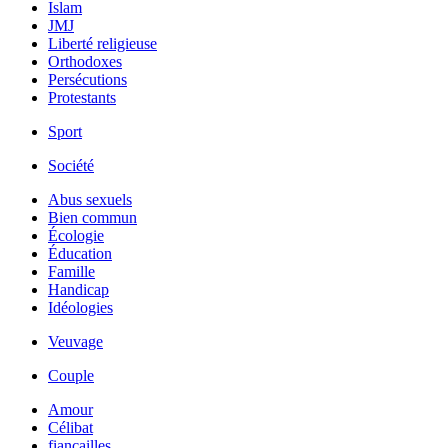
Islam
JMJ
Liberté religieuse
Orthodoxes
Persécutions
Protestants
Sport
Société
Abus sexuels
Bien commun
Écologie
Éducation
Famille
Handicap
Idéologies
Veuvage
Couple
Amour
Célibat
fiancailles