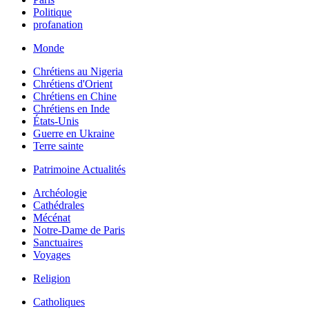
Politique
profanation
Monde
Chrétiens au Nigeria
Chrétiens d'Orient
Chrétiens en Chine
Chrétiens en Inde
États-Unis
Guerre en Ukraine
Terre sainte
Patrimoine Actualités
Archéologie
Cathédrales
Mécénat
Notre-Dame de Paris
Sanctuaires
Voyages
Religion
Catholiques