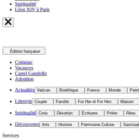
Spiritualité
Léon XIV à Paris
Édition
française
Cotignac
Vacances
Castel Gandolfo
Adoption
Actualités
Vatican
Bioéthique
France
Monde
Patri
Lifestyle
Couple
Famille
For Her et For Him
Maison
Spiritualité
Croix
Dévotion
Écritures
Prière
Rites
Découvertes
Arts
Histoire
Patrimoine Culture
Sanctuai
Services