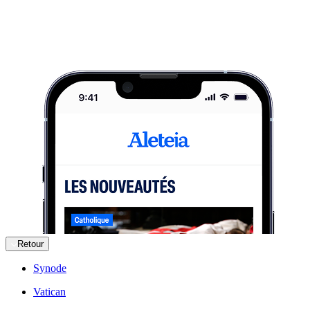
Retour
Synode
Vatican