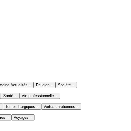
moine Actualités
Religion
Société
Santé
Vie professionnelle
Temps liturgiques
Vertus chrétiennes
res
Voyages