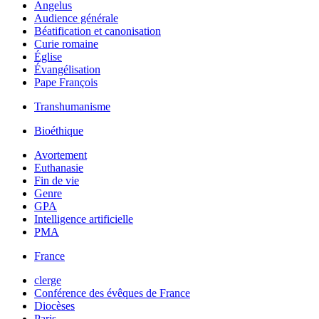
Angelus
Audience générale
Béatification et canonisation
Curie romaine
Église
Évangélisation
Pape François
Transhumanisme
Bioéthique
Avortement
Euthanasie
Fin de vie
Genre
GPA
Intelligence artificielle
PMA
France
clerge
Conférence des évêques de France
Diocèses
Paris