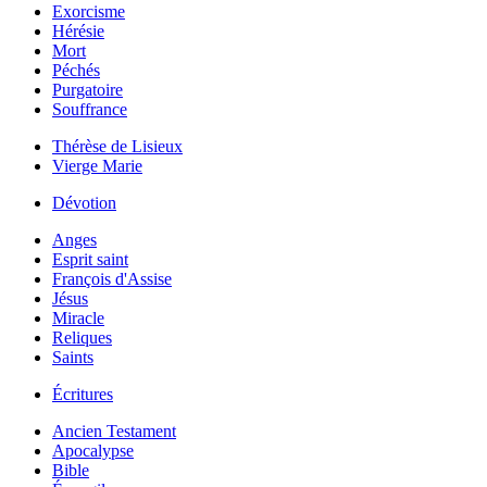
Exorcisme
Hérésie
Mort
Péchés
Purgatoire
Souffrance
Thérèse de Lisieux
Vierge Marie
Dévotion
Anges
Esprit saint
François d'Assise
Jésus
Miracle
Reliques
Saints
Écritures
Ancien Testament
Apocalypse
Bible