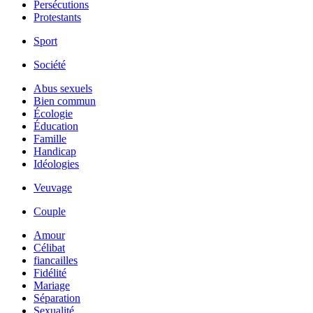
Persécutions
Protestants
Sport
Société
Abus sexuels
Bien commun
Écologie
Éducation
Famille
Handicap
Idéologies
Veuvage
Couple
Amour
Célibat
fiancailles
Fidélité
Mariage
Séparation
Sexualité