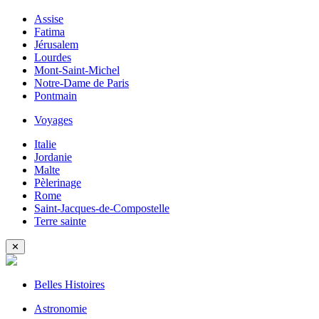
Assise
Fatima
Jérusalem
Lourdes
Mont-Saint-Michel
Notre-Dame de Paris
Pontmain
Voyages
Italie
Jordanie
Malte
Pèlerinage
Rome
Saint-Jacques-de-Compostelle
Terre sainte
✕
Belles Histoires
Astronomie