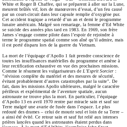
White et Roger B Chaffee, qui se préparent à aller sur la Lune,
meurent brûlés vif, lors de manœuvres d’essai, d’un feu causé
par un court-circuit dans leur capsule remplie d’oxygène pur.
Cet accident tragique a retardé d’un an et demi le programme
lunaire américain. Malgré son remariage, la femme d’Ed White
se suicide des années plus tard en 1983. En 1969, son frère
James s’engage comme pilote dans l’espoir de rejoindre à
terme le programme spatial comme son aîné qu’il admire, mais
il est porté disparu lors de la guerre du Vietnam.
La mort de l’équipage d’Apollo 1 fait prendre conscience de
toutes les insuffisances matérielles du programme et amène à
leur rectification exhaustive en vue des prochaines missions.
Comme le résument les vulgarisateurs de
L’Esprit Sorcier
:
"révision complète du matériel et des mesures de sécurité,
évitant probablement d’autres catastrophes par la suite". De
fait, dans les missions Apollo ultérieures, malgré le caractère
périlleux et expérimental de l’aventure spatiale, aucun
astronaute ne trouve plus la mort. En particulier, l’équipage
d’Apollo 13 en avril 1970 rentre par miracle sain et sauf sur
Terre malgré une avarie de fusée dans l’espace. Le plus
redouté des drames – celui de mourir seul et loin de sa Terre –
a ainsi été évité. Ce retour sain et sauf fut relié aux intenses
prières lancées quand les astronautes étaient perdus dans