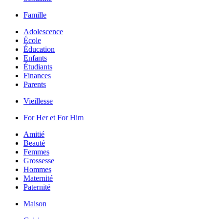
Famille
Adolescence
École
Éducation
Enfants
Étudiants
Finances
Parents
Vieillesse
For Her et For Him
Amitié
Beauté
Femmes
Grossesse
Hommes
Maternité
Paternité
Maison