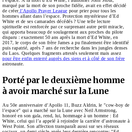
l’espace. À la mort d’Ed White, l’aumônier John Stout,
marqué par la mort de son proche fidèle, avait en effet décidé
de créer
l’Apollo Prayer League
pour prier pour tous les
hommes allant dans l’espace. Protection mystérieuse d’Ed
White et de ses camarades décédés ? Une telle lecture
spirituelle est renforcée par ce surprenant autre petit miracle,
qui apporta beaucoup de soulagement aux proches du pilote
disparu : exactement 50 ans après la mort d’Ed White, en
2017, le corps de son frère James a pu finalement être identifié
puis rapatrié, après 7 ans de recherche dans les jungles denses
du Laos. Quelques fragments attestés seulement mais assez
pour être enfin enterré auprès des siens et à côté de son frère
astronaute.
Porté par le deuxième homme
à avoir marché sur la Lune
Au 50e anniversaire d’Apollo 11, Buzz Aldrin, le "cow-boy de
l’espace" qui a marché sur la Lune avec Neil Armstrong,
honoré en son gala, rend, lui, hommage à un homme : Ed
White, celui qui l’a appelé à rejoindre la carrière d’astronaute à
West Point. Son affection transparaît aussi sur ses réseaux
sociaux, un demi-siècle après leur dernière rencontre: "Ed