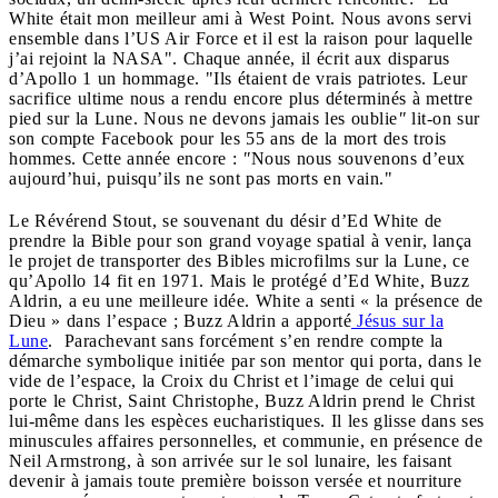
White était mon meilleur ami à West Point. Nous avons servi
ensemble dans l’US Air Force et il est la raison pour laquelle
j’ai rejoint la NASA". Chaque année, il écrit aux disparus
d’Apollo 1 un hommage. "Ils étaient de vrais patriotes. Leur
sacrifice ultime nous a rendu encore plus déterminés à mettre
pied sur la Lune. Nous ne devons jamais les oublie
"
lit-on sur
son compte Facebook pour les 55 ans de la mort des trois
hommes. Cette année encore :
"
Nous nous souvenons d’eux
aujourd’hui, puisqu’ils ne sont pas morts en vain."
Le Révérend Stout, se souvenant du désir d’Ed White de
prendre la Bible pour son grand voyage spatial à venir, lança
le projet de transporter des Bibles microfilms sur la Lune, ce
qu’Apollo 14 fit en 1971. Mais le protégé d’Ed White, Buzz
Aldrin, a eu une meilleure idée. White a senti « la présence de
Dieu » dans l’espace ; Buzz Aldrin a apporté
Jésus sur la
Lune
. Parachevant sans forcément s’en rendre compte la
démarche symbolique initiée par son mentor qui porta, dans le
vide de l’espace, la Croix du Christ et l’image de celui qui
porte le Christ, Saint Christophe, Buzz Aldrin prend le Christ
lui-même dans les espèces eucharistiques. Il les glisse dans ses
minuscules affaires personnelles, et communie, en présence de
Neil Armstrong, à son arrivée sur le sol lunaire, les faisant
devenir à jamais toute première boisson versée et nourriture