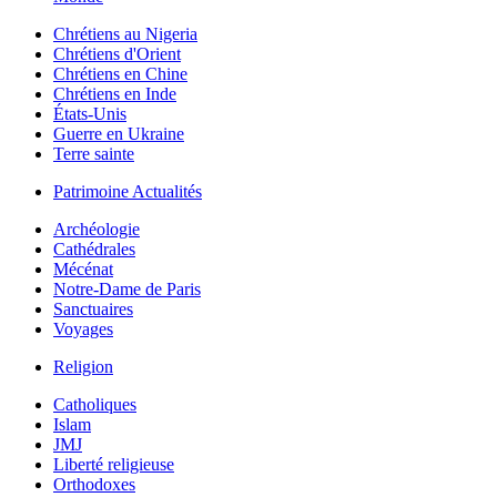
Chrétiens au Nigeria
Chrétiens d'Orient
Chrétiens en Chine
Chrétiens en Inde
États-Unis
Guerre en Ukraine
Terre sainte
Patrimoine Actualités
Archéologie
Cathédrales
Mécénat
Notre-Dame de Paris
Sanctuaires
Voyages
Religion
Catholiques
Islam
JMJ
Liberté religieuse
Orthodoxes