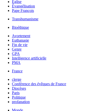
Église
Évangélisation
Pape François
Transhumanisme
Bioéthique
Avortement
Euthanasie
Fin de vie
Genre
GPA
Intelligence artificielle
PMA
France
clerge
Conférence des évêques de France
Diocèses
Paris
Politique
profanation
Monde