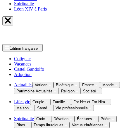
Spiritualité
Léon XIV à Paris
Édition
française
Cotignac
Vacances
Castel Gandolfo
Adoption
Actualités
Vatican
Bioéthique
France
Monde
Patrimoine Actualités
Religion
Société
Lifestyle
Couple
Famille
For Her et For Him
Maison
Santé
Vie professionnelle
Spiritualité
Croix
Dévotion
Écritures
Prière
Rites
Temps liturgiques
Vertus chrétiennes