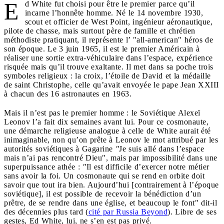
E
d White fut choisi pour être le premier parce qu’il
incarne l’honnête homme. Né le 14 novembre 1930,
scout et officier de West Point, ingénieur aéronautique,
pilote de chasse, mais surtout père de famille et chrétien
méthodiste pratiquant, il représente l’ "all-american" héros de
son époque. Le 3 juin 1965, il est le premier Américain à
réaliser une sortie extra-véhiculaire dans l’espace, expérience
risquée mais qu’il trouve exaltante. Il met dans sa poche trois
symboles religieux : la croix, l’étoile de David et la médaille
de saint Christophe, celle qu’avait envoyée le pape Jean XXIII
à chacun des 16 astronautes en 1963.
Mais il n’est pas le premier homme : le Soviétique Alexeï
Leonov l’a fait dix semaines avant lui. Pour ce cosmonaute,
une démarche religieuse analogue à celle de White aurait été
inimaginable, non qu’on prête à Leonov le mot attribué par les
autorités soviétiques à Gagarine
"
Je suis allé dans l’espace
mais n’ai pas rencontré Dieu", mais par impossibilité dans une
superpuissance athée :
"
Il est difficile d’exercer notre métier
sans avoir la foi. Un cosmonaute qui se rend en orbite doit
savoir que tout ira bien. Aujourd’hui [contrairement à l’époque
soviétique], il est possible de recevoir la bénédiction d’un
prêtre, de se rendre dans une église, et beaucoup le font" dit-il
des décennies plus tard (
cité par Russia Beyond
). Libre de ses
gestes, Ed White, lui, ne s’en est pas privé.