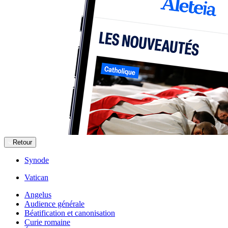
Retour
Synode
Vatican
Angelus
Audience générale
Béatification et canonisation
Curie romaine