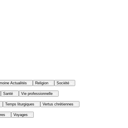
moine Actualités
Religion
Société
Santé
Vie professionnelle
Temps liturgiques
Vertus chrétiennes
res
Voyages