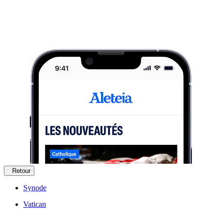
Retour
Synode
Vatican