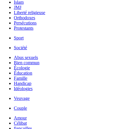
Islam
JMJ
Liberté religieuse
Orthodoxes
Persécutions
Protestants
Sport
Société
Abus sexuels
Bien commun
Écologie
Éducation
Famille
Handicap
Idéologies
Veuvage
Couple
Amour
Célibat
fiancailles