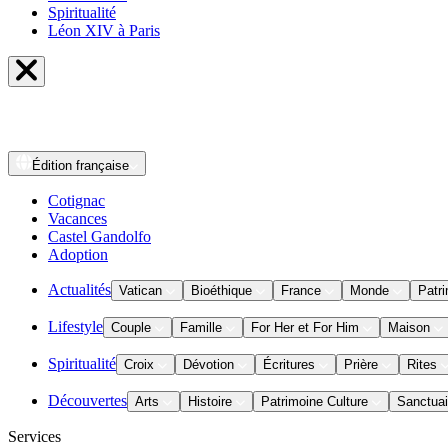
Spiritualité
Léon XIV à Paris
Édition
française
Cotignac
Vacances
Castel Gandolfo
Adoption
Actualités
Vatican
Bioéthique
France
Monde
Patri
Lifestyle
Couple
Famille
For Her et For Him
Maison
Spiritualité
Croix
Dévotion
Écritures
Prière
Rites
Découvertes
Arts
Histoire
Patrimoine Culture
Sanctuai
Services