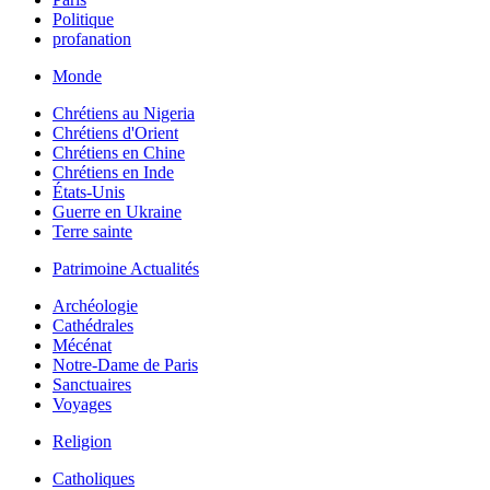
Politique
profanation
Monde
Chrétiens au Nigeria
Chrétiens d'Orient
Chrétiens en Chine
Chrétiens en Inde
États-Unis
Guerre en Ukraine
Terre sainte
Patrimoine Actualités
Archéologie
Cathédrales
Mécénat
Notre-Dame de Paris
Sanctuaires
Voyages
Religion
Catholiques