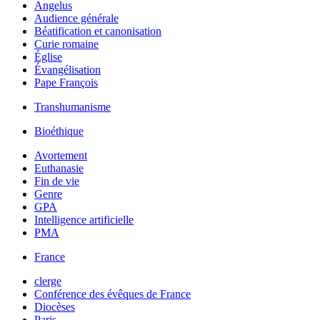
Angelus
Audience générale
Béatification et canonisation
Curie romaine
Église
Évangélisation
Pape François
Transhumanisme
Bioéthique
Avortement
Euthanasie
Fin de vie
Genre
GPA
Intelligence artificielle
PMA
France
clerge
Conférence des évêques de France
Diocèses
Paris