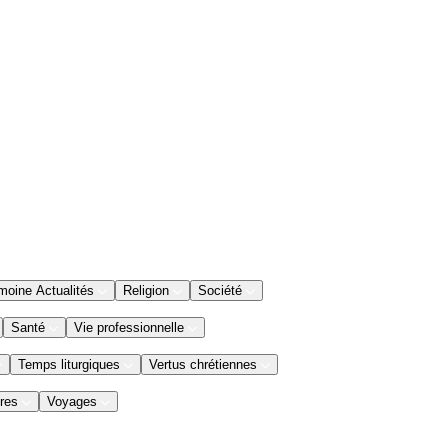
moine Actualités
Religion
Société
Santé
Vie professionnelle
Temps liturgiques
Vertus chrétiennes
res
Voyages