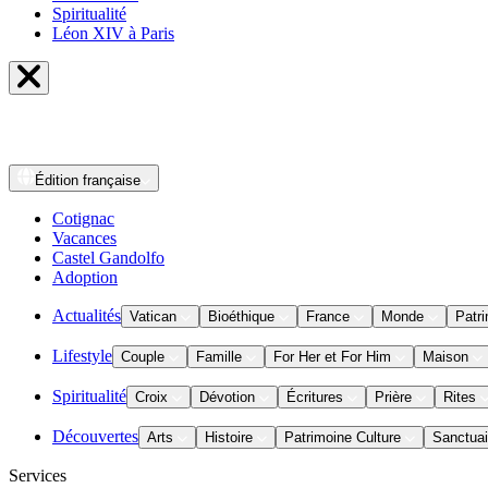
Spiritualité
Léon XIV à Paris
Édition
française
Cotignac
Vacances
Castel Gandolfo
Adoption
Actualités
Vatican
Bioéthique
France
Monde
Patri
Lifestyle
Couple
Famille
For Her et For Him
Maison
Spiritualité
Croix
Dévotion
Écritures
Prière
Rites
Découvertes
Arts
Histoire
Patrimoine Culture
Sanctuai
Services