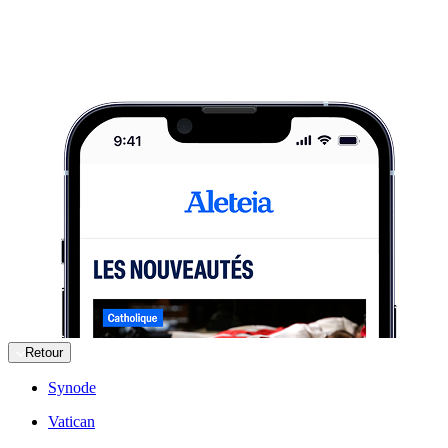
Retour
Synode
Vatican