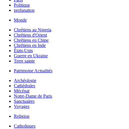
Politique
profanation
Monde
Chrétiens au Nigeria
Chrétiens d'Orient
Chrétiens en Chine
Chrétiens en Inde
États-Unis
Guerre en Ukraine
Terre sainte
Patrimoine Actualités
Archéologie
Cathédrales
Mécénat
Notre-Dame de Paris
Sanctuaires
Voyages
Religion
Catholiques