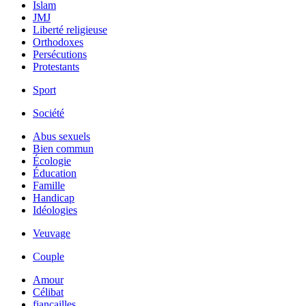
Islam
JMJ
Liberté religieuse
Orthodoxes
Persécutions
Protestants
Sport
Société
Abus sexuels
Bien commun
Écologie
Éducation
Famille
Handicap
Idéologies
Veuvage
Couple
Amour
Célibat
fiancailles